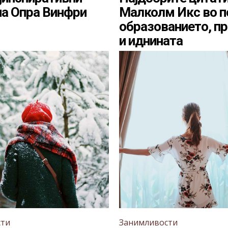
на Опра Винфри
Малколм Икс во п
образованието, п
и иднината
сти
Занимливости