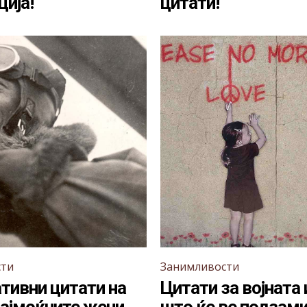
ција!
цитати!
сти
Занимливости
тивни цитати на
Цитати за војната