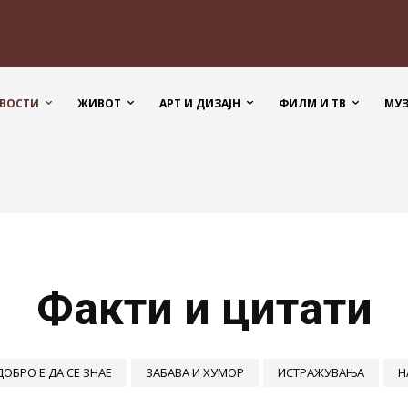
ВОСТИ
ЖИВОТ
АРТ И ДИЗАЈН
ФИЛМ И ТВ
МУ
Факти и цитати
ДОБРО Е ДА СЕ ЗНАЕ
ЗАБАВА И ХУМОР
ИСТРАЖУВАЊА
Н