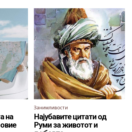
Занимливости
а на
Најубавите цитати од
 овие
Руми за животот и