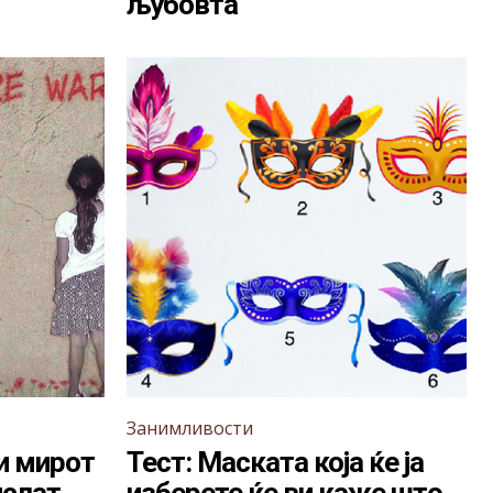
љубовта
Занимливости
 и мирот
Тест: Маската која ќе ја