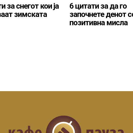
и за снегот кои ја
6 цитати за да го
аат зимската
започнете денот с
позитивна мисла