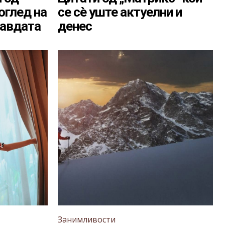
оглед на
се сè уште актуелни и
равдата
денес
Занимливости