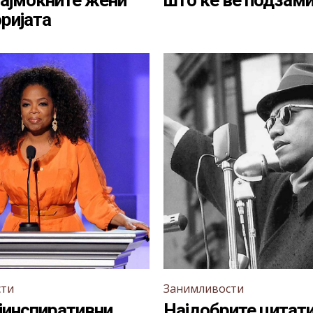
најмоќните жени
што ќе ве подзам
оријата
сти
Занимливости
ајинспиративни
Најдобрите цитати