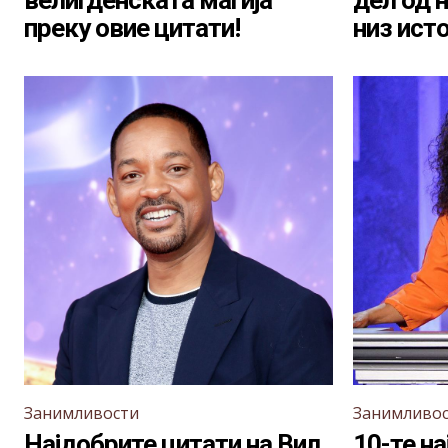
велигденската магија
дел од 
преку овие цитати!
низ ист
Занимливости
Занимливо
Најдобрите цитати на Вил
10-те н