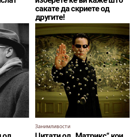
ислат
изберете ќе ви каже што
сакате да скриете од
другите!
Занимливости
 од
Цитати од „Матрикс“ кои