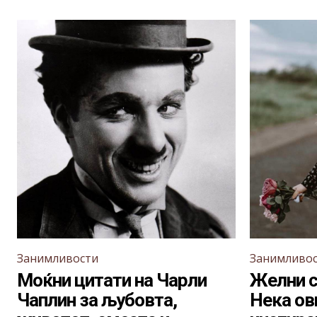
Занимливости
Занимливо
Моќни цитати на Чарли
Желни с
Чаплин за љубовта,
Нека ов