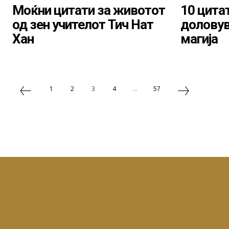
Моќни цитати за животот
10 цитат
од зен учителот Тич Нат
доловув
Хан
магија
1
2
3
4
...
57