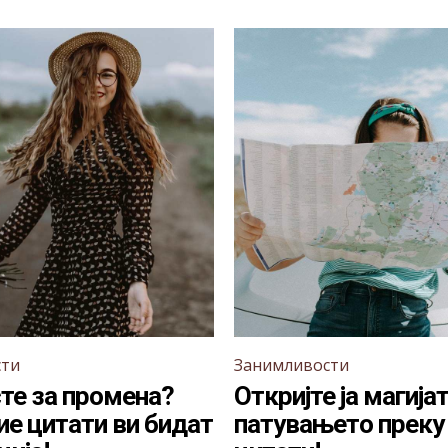
сти
Занимливости
те за промена?
Откријте ја магијат
ие цитати ви бидат
патувањето преку