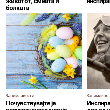
животот, смеата и
инспира
болката
Занимливости
Занимливо
Почувствувајте ја
Инспира