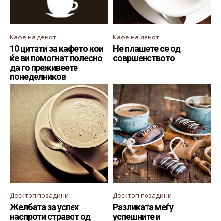
Кафе на денот
Кафе на денот
10 цитати за кафето кои
Не плашете се од
ќе ви помогнат полесно
совршенството
да го преживеете
понеделников
Десктоп позадини
Десктоп позадини
Желбата за успех
Разликата меѓу
наспроти стравот од
успешните и