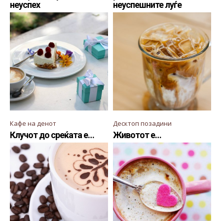
неуспех
неуспешните луѓе
Кафе на денот
Десктоп позадини
Клучот до среќата е…
Животот е…