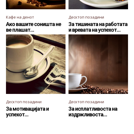
Кафе на денот
Десктоп позадини
Ако вашите соништа не
За тишината на работата
ве плашат…
и вревата на успехот…
Десктоп позадини
Десктоп позадини
За мотивацијата и
За исплатливоста на
успехот…
издржливоста…