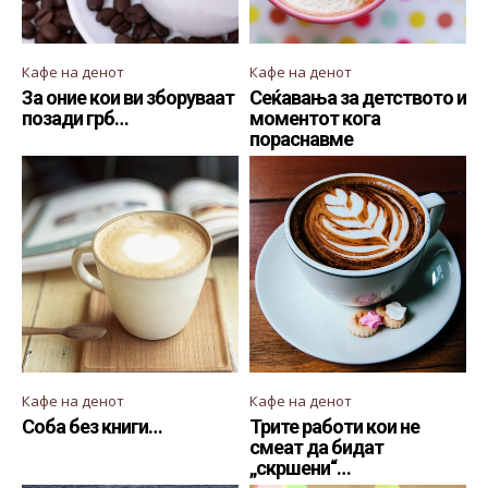
Кафе на денот
Кафе на денот
За оние кои ви зборуваат
Сеќавања за детството и
позади грб…
моментот кога
пораснавме
Кафе на денот
Кафе на денот
Соба без книги…
Трите работи кои не
смеат да бидат
„скршени“…