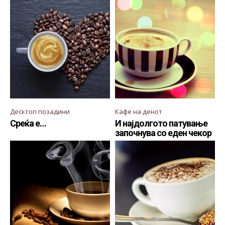
Десктоп позадини
Кафе на денот
Среќа е…
И најдолгото патување
започнува со еден чекор