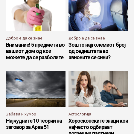
Добро е да се знае
Добро е да се знае
Внимание! 5 предмети во
Зошто најголемиот број
вашиот дом од кои
од седиштата во
можете да се разболите
авионите се сини?
Забава и хумор
Астрологија
Најчудните 10 теории на
Хороскопските знаци кои
заговор за Ареа 51
најчесто одбираат
погрешни партнери