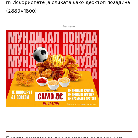
rn
Искористете ја сликата како десктоп позадина
(2880×1800)
Реклама