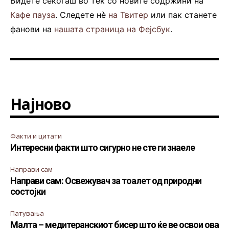
Бидете секогаш во тек со новите содржини на
Кафе пауза
. Следете нè
на Твитер
или пак станете
фанови на
нашата страница на Фејсбук
.
Најново
Факти и цитати
Интересни факти што сигурно не сте ги знаеле
Направи сам
Направи сам: Освежувач за тоалет од природни
состојки
Патувања
Малта – медитеранскиот бисер што ќе ве освои ова