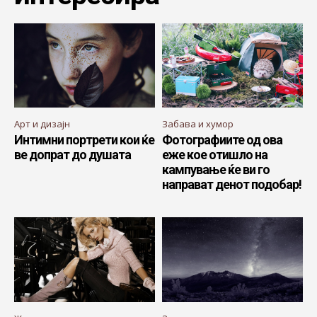
Арт и дизајн
Забава и хумор
Интимни портрети кои ќе
Фотографиите од ова
ве допрат до душата
еже кое отишло на
кампување ќе ви го
направат денот подобар!