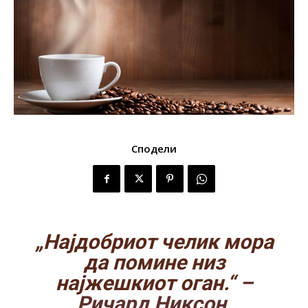
Сподели
„Најдобриот челик мора
да помине низ
најжешкиот оган.“
–
Ричард Никсон,