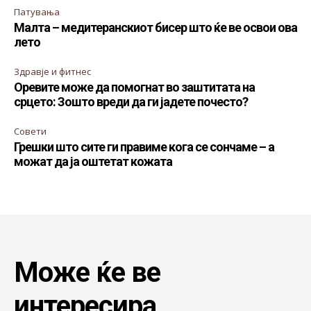
Патувања
Малта – медитеранскиот бисер што ќе ве освои ова
лето
Здравје и фитнес
Оревите може да помогнат во заштитата на
срцето: Зошто вреди да ги јадете почесто?
Совети
Грешки што сите ги правиме кога се сончаме – а
можат да ја оштетат кожата
Може ќе ве
интересира