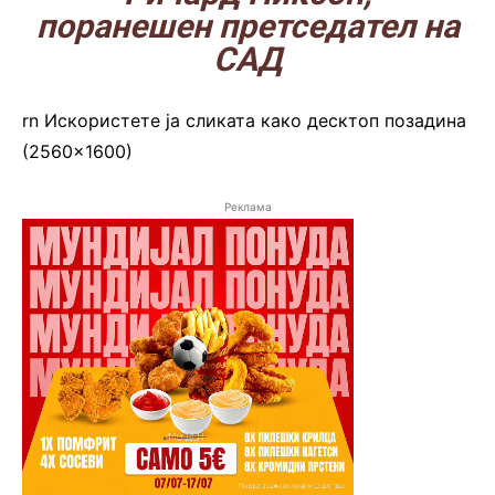
поранешен претседател на
САД
rn
Искористете ја сликата како десктоп позадина
(2560×1600)
Реклама