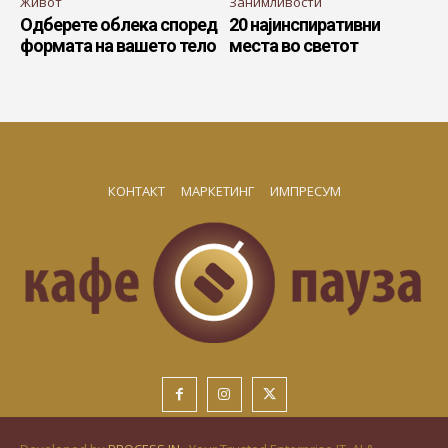
Живот
Занимливости
Одберете облека според
20 најинспиративни
формата на вашето тело
места во светот
КОНТАКТ
МАРКЕТИНГ
ИМПРЕСУМ