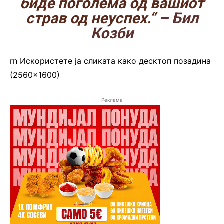
биде поголема од вашиот
страв од неуспех.“
– Бил
Козби
rn
Искористете ја сликата како десктоп позадина
(2560×1600)
Реклама