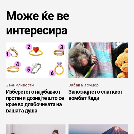
Може ќе ве
интересира
Занимливости
Забава и хумор
Изберете го најубавиот
Запознајте го слаткиот
прстен и дознајте што се
вомбат Кеди
крие во длабочината на
вашата душа