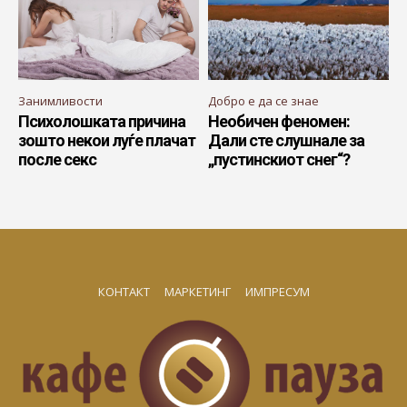
Занимливости
Добро е да се знае
Психолошката причина
Необичен феномен:
зошто некои луѓе плачат
Дали сте слушнале за
после секс
„пустинскиот снег“?
КОНТАКТ
МАРКЕТИНГ
ИМПРЕСУМ