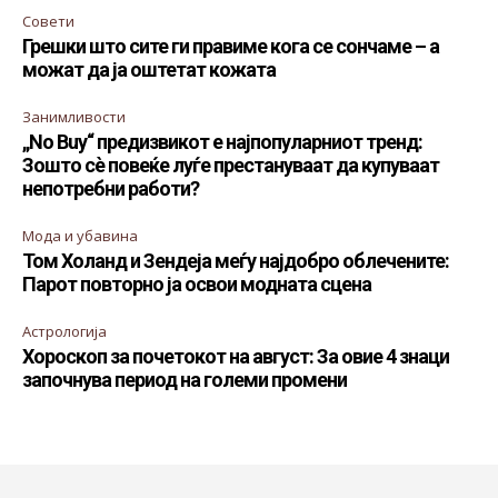
Совети
Грешки што сите ги правиме кога се сончаме – а
можат да ја оштетат кожата
Занимливости
„No Buy“ предизвикот е најпопуларниот тренд:
Зошто сè повеќе луѓе престануваат да купуваат
непотребни работи?
Мода и убавина
Том Холанд и Зендеја меѓу најдобро облечените:
Парот повторно ја освои модната сцена
Астрологија
Хороскоп за почетокот на август: За овие 4 знаци
започнува период на големи промени