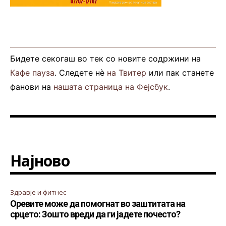
Бидете секогаш во тек со новите содржини на
Кафе пауза
. Следете нè
на Твитер
или пак станете
фанови на
нашата страница на Фејсбук
.
Најново
Здравје и фитнес
Оревите може да помогнат во заштитата на
срцето: Зошто вреди да ги јадете почесто?