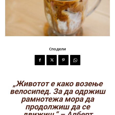
Сподели
„Животот е како возење
велосипед. За да одржиш
рамнотежа мора да
продолжиш да се
движиш.“
– Алберт