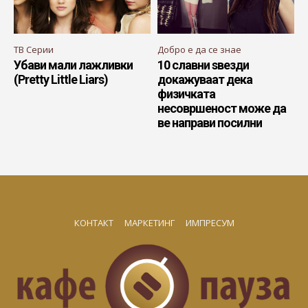
ТВ Серии
Добро е да се знае
Убави мали лажливки
10 славни ѕвезди
(Pretty Little Liars)
докажуваат дека
физичката
несовршеност може да
ве направи посилни
КОНТАКТ
МАРКЕТИНГ
ИМПРЕСУМ