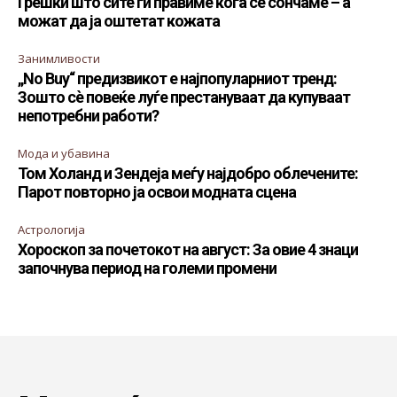
Грешки што сите ги правиме кога се сончаме – а
можат да ја оштетат кожата
Занимливости
„No Buy“ предизвикот е најпопуларниот тренд:
Зошто сè повеќе луѓе престануваат да купуваат
непотребни работи?
Мода и убавина
Том Холанд и Зендеја меѓу најдобро облечените:
Парот повторно ја освои модната сцена
Астрологија
Хороскоп за почетокот на август: За овие 4 знаци
започнува период на големи промени