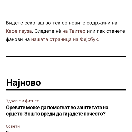
Бидете секогаш во тек со новите содржини на
Кафе пауза
. Следете нè
на Твитер
или пак станете
фанови на
нашата страница на Фејсбук
.
Најново
Здравје и фитнес
Оревите може да помогнат во заштитата на
срцето: Зошто вреди да ги јадете почесто?
Совети