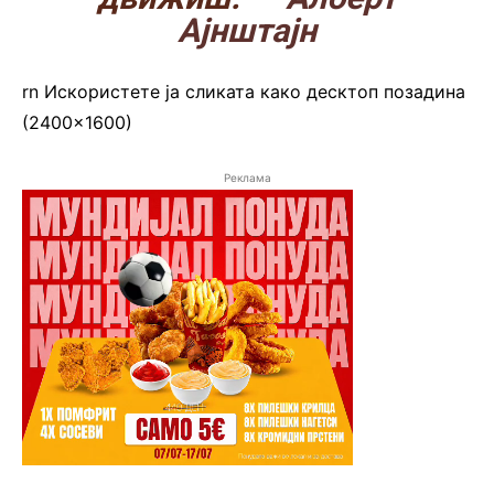
Ајнштајн
rn
Искористете ја сликата како десктоп позадина
(2400×1600)
Реклама