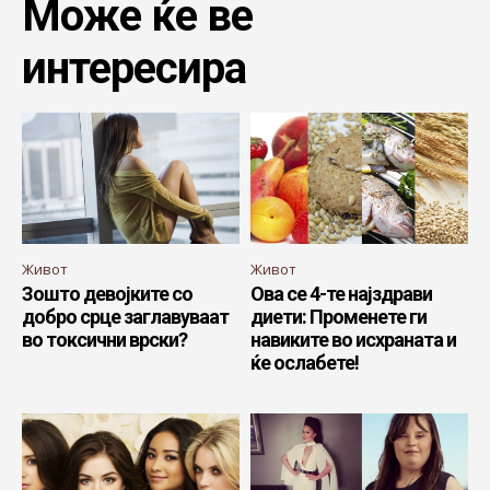
Може ќе ве
интересира
Живот
Живот
Зошто девојките со
Ова се 4-те најздрави
добро срце заглавуваат
диети: Променете ги
во токсични врски?
навиките во исхраната и
ќе ослабете!