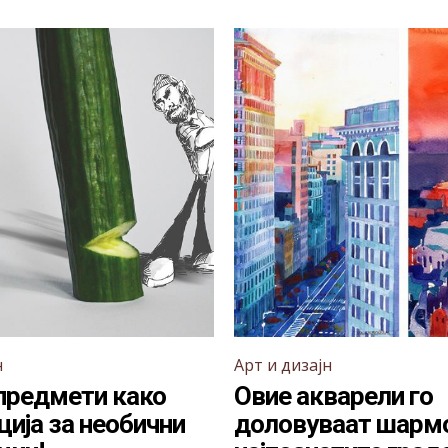
н
Арт и дизајн
предмети како
Овие акварели го
ција за необични
доловуваат шармо