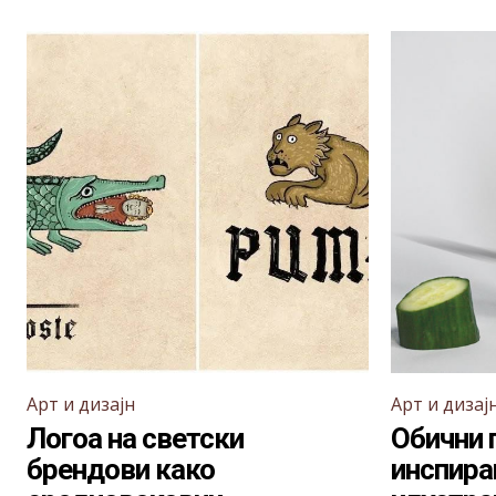
Арт и дизајн
Арт и дизај
Логоа на светски
Обични 
брендови како
инспира