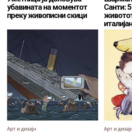
убавината на моментот
Санти: 
преку живописни скици
животот
италија
Арт и дизајн
Арт и дизај