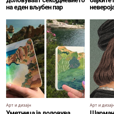
доловуваат секојдневието
бајките
на еден вљубен пар
неверој
Арт и дизајн
Арт и дизај
Уметница ја доловува
Шарман