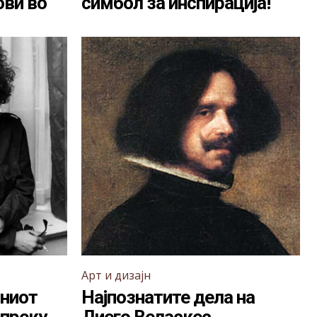
ови во
симбол за инспирација!
Арт и дизајн
лниот
Најпознатите дела на