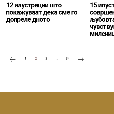
12 илустрации што
15 илус
покажуваат дека сме го
совршен
допреле дното
љубовта
чувству
милени
1
2
3
...
34