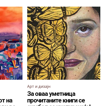
Арт и дизајн
За оваа уметница
т на
прочитаните книги се