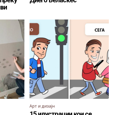
 преку
Диего Веласкес
ови
Арт и дизајн
15 илустрации кои се