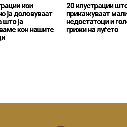
трации кои
20 илустрации што
о ја доловуваат
прикажуваат мал
 што ја
недостатоци и го
ваме кон нашите
грижи на луѓето
ци