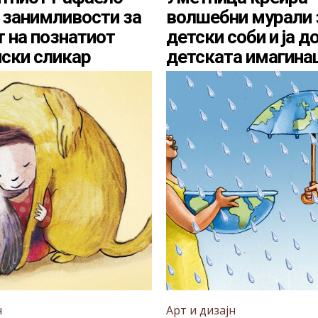
5 занимливости за
волшебни мурали 
 на познатиот
детски соби и ја д
нски сликар
детската имагина
н
Арт и дизајн