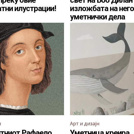
 преку овие
свет на Боб Дилан
атни илустрации!
изложбата на нег
уметнички дела
н
Арт и дизајн
тниот Рафаело
Уметница креира