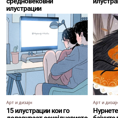
средновековни
илустра
илустрации
Арт и дизајн
Арт и дизај
15 илустрации кои го
Нурнете