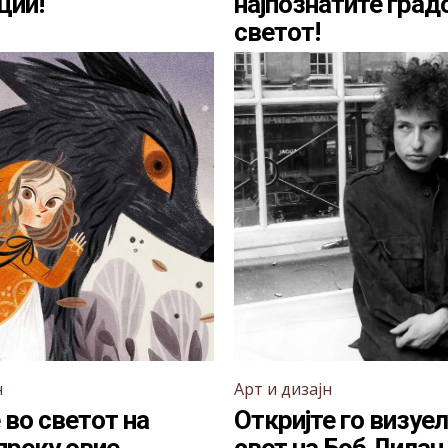
ции!
најпознатите град
светот!
н
Арт и дизајн
 во светот на
Откријте го визуе