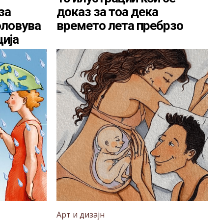
за
доказ за тоа дека
оловува
времето лета пребрзо
ција
Арт и дизајн