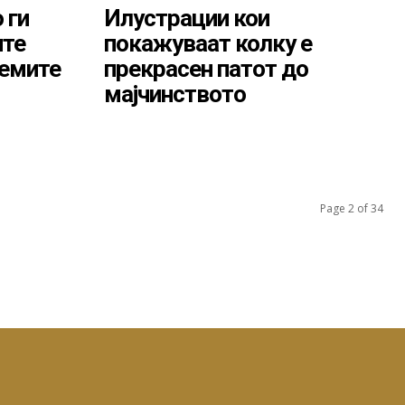
 ги
Илустрации кои
ите
покажуваат колку е
лемите
прекрасен патот до
мајчинството
Page 2 of 34