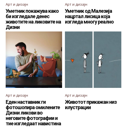
Арт и дизајн
Арт и дизајн
Уметник покажува како
Уметник од Малезија
би изгледале денес
нацртал лисица која
животите на ликовите на
изгледа многу реално
Дизни
Арт и дизајн
Арт и дизајн
Еден наставник ги
Животот прикажан низ
фотошопира омилените
илустрации
Дизни ликови во
неговите фотографии и
тие изгледаат навистина