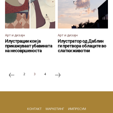
Арт и дизајн
Арт и дизајн
Илустрации кои ја
Илустратор од Даблин
прикажуваат убавината
ги претвора облаците во
на несовршеноста
слатки животни
2
3
4
КОНТАКТ
МАРКЕТИНГ
ИМПРЕСУМ