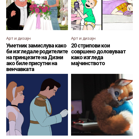
Арт и дизајн
Арт и дизајн
Уметник замислува како
20 стрипови кои
би изгледале родителите
совршено доловуваат
на принцезите на Дизни
како изгледа
ако биле присутни на
мајчинството
венчавката