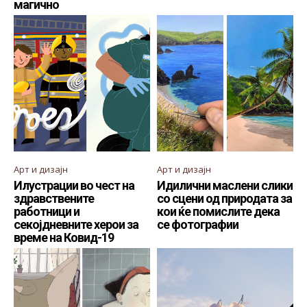
магично
Арт и дизајн
Арт и дизајн
Илустрации во чест на
Идилични маслени слики
здравствените
со сцени од природата за
работници и
кои ќе помислите дека
секојдневните херои за
се фотографии
време на Ковид-19