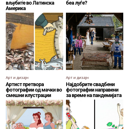
вљубите во Латинска
беа луѓе?
Америка
Арт и дизајн
Арт и дизајн
Артист претвора
Најдобрите свадбени
фотографии од мачки во
фотографии направени
смешни илустрации
за време на пандемијата