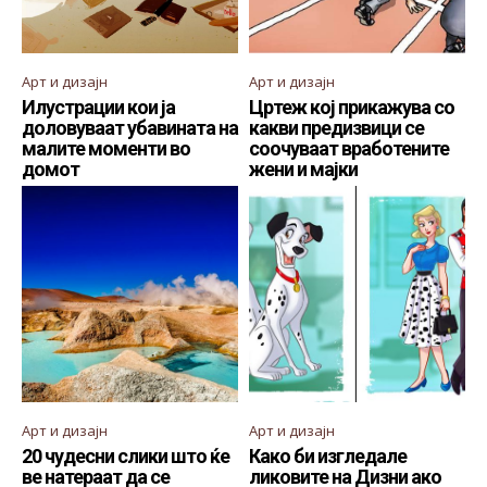
Арт и дизајн
Арт и дизајн
Илустрации кои ја
Цртеж кој прикажува со
доловуваат убавината на
какви предизвици се
малите моменти во
соочуваат вработените
домот
жени и мајки
Арт и дизајн
Арт и дизајн
20 чудесни слики што ќе
Како би изгледале
ве натераат да се
ликовите на Дизни ако