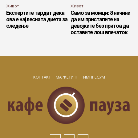
Живот
Живот
Експертите тврдат дека
Само за момци: 8 начини
ова е најлесната диета за
да им пристапите на
следење
девојките без притоа да
оставите лош впечаток
КОНТАКТ
МАРКЕТИНГ
ИМПРЕСУМ