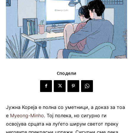
Сподели
Јужна Кореја е полна со уметници, а доказ за тоа
е
Myeong-Minho
. Тој полека, но сигурно ги
освојува срцата на луѓето ширум светот преку
неговите прекрасни цртежи. Сигурни сме дека