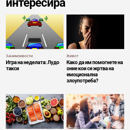
интересира
Занимливости
Живот
Игра на неделата: Лудо
Како да им помогнете на
такси
оние кои се жртва на
емоционална
злоупотреба?