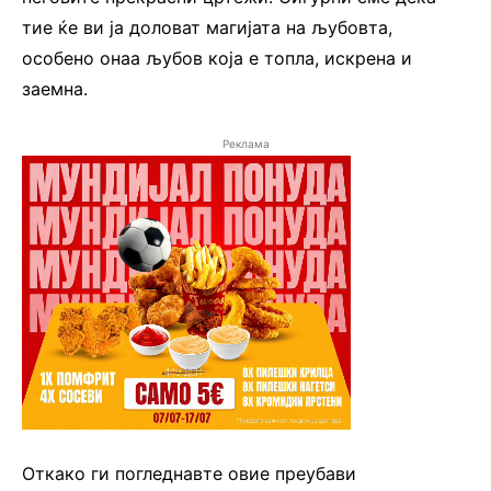
тие ќе ви ја доловат магијата на љубовта,
особено онаа љубов која е топла, искрена и
заемна.
Реклама
Откако ги погледнавте овие преубави