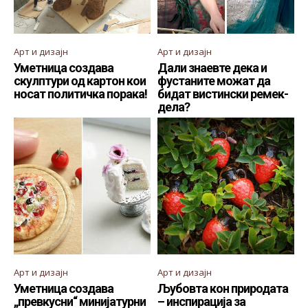
Арт и дизајн
Арт и дизајн
Уметница создава
Дали знаевте дека и
скулптури од картон кои
фустаните можат да
носат политичка порака!
бидат вистински ремек-
дела?
Арт и дизајн
Арт и дизајн
Уметница создава
Љубовта кон природата
„превкусни“ минијатурни
– инспирација за