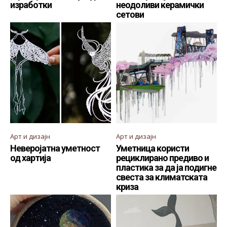
изработки
неодоливи керамички
сетови
Арт и дизајн
Арт и дизајн
Неверојатна уметност
Уметница користи
од хартија
рециклирано предиво и
пластика за да ја подигне
свеста за климатската
криза