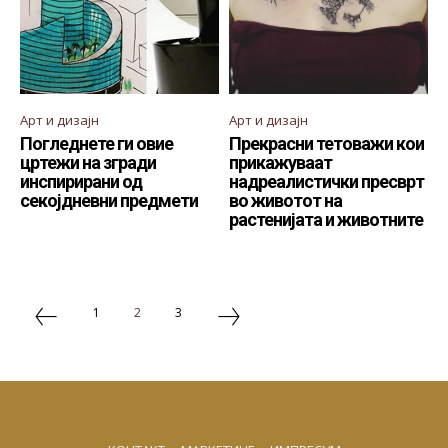
Арт и дизајн
Арт и дизајн
Погледнете ги овие
Прекрасни тетоважи кои
цртежи на згради
прикажуваат
инспирирани од
надреалистички пресврт
секојдневни предмети
во животот на
растенијата и животните
1
2
3