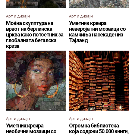
Арт и дизајн
Арт и дизајн
Моќна скулптура на
Уметник креира
врвот на берлинска
неверојатни мозаици со
црква како потсетник за
камчиња насекаде низ
глобалната бегалска
Тајланд
криза
Арт и дизајн
Арт и дизајн
Уметник креира
Огромна библиотека
необични мозаици со
која содржи 50.000 книги,