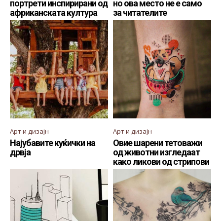
портрети инспирирани од
но ова место не е само
африканската култура
за читателите
Арт и дизајн
Арт и дизајн
Најубавите куќички на
Овие шарени тетоважи
дрвја
од животни изгледаат
како ликови од стрипови