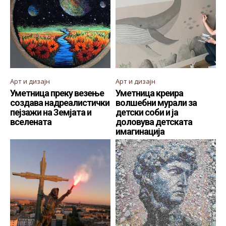
Арт и дизајн
Арт и дизајн
Уметница преку везење
Уметница креира
создава надреалистички
волшебни мурали за
пејзажи на Земјата и
детски соби и ја
вселената
доловува детската
имагинација