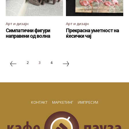
Арт и дизајн
Арт и дизајн
Симпатични фигури
Прекрасна уметност на
направени од волна
ќесички чај
2
3
4
КОНТАКТ
МАРКЕТИНГ
ИМПРЕСУМ