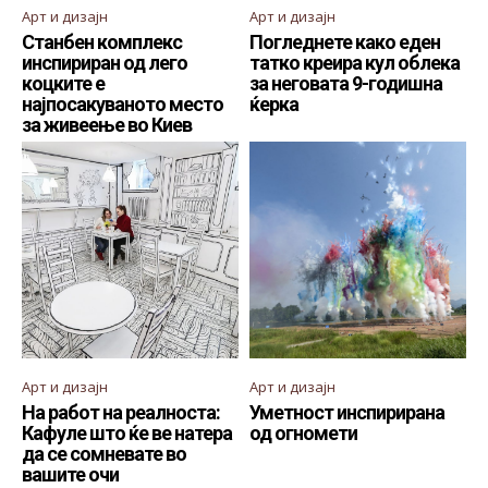
Арт и дизајн
Арт и дизајн
Станбен комплекс
Погледнете како еден
инспириран од лего
татко креира кул облека
коцките е
за неговата 9-годишна
најпосакуваното место
ќерка
за живеење во Киев
Арт и дизајн
Арт и дизајн
На работ на реалноста:
Уметност инспирирана
Кафуле што ќе ве натера
од огномети
да се сомневате во
вашите очи