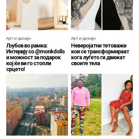
Арт и дизајн
Арт и дизајн
Љубов во рамка:
Неверојатни тетоважи
Интервју со @monkdolls
кои се трансформираат
и можност за подарок
кога луѓето ги движат
кој ќе ви го стопли
своите тела
срцето!