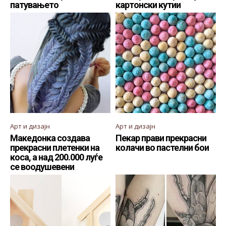
патувањето
картонски кутии
Арт и дизајн
Арт и дизајн
Македонка создава
Пекар прави прекрасни
прекрасни плетенки на
колачи во пастелни бои
коса, а над 200.000 луѓе
се воодушевени