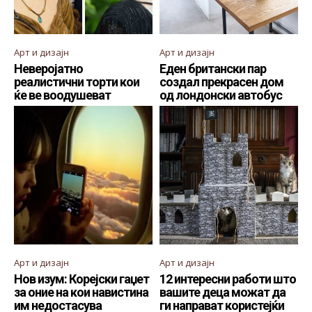
Арт и дизајн
Арт и дизајн
Неверојатно
Еден британски пар
реалистични торти кои
создал прекрасен дом
ќе ве воодушеват
од лондонски автобус
Арт и дизајн
Арт и дизајн
Нов изум: Корејски гаџет
12 интересни работи што
за оние на кои навистина
вашите деца можат да
им недостасува
ги направат користејќи