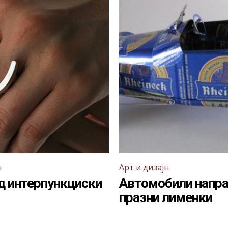
н
Арт и дизајн
д интерпункциски
Автомобили напра
празни лименки