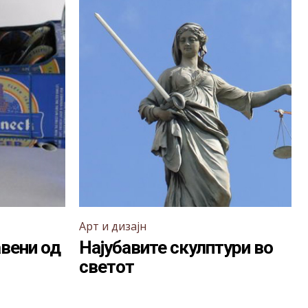
Арт и дизајн
вени од
Најубавите скулптури во
светот