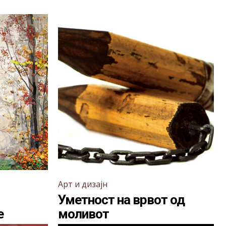
Арт и дизајн
Уметност на врвот од
е
моливот