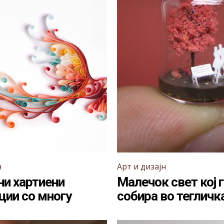
н
Арт и дизајн
ни хартиени
Малечок свет кој 
ции со многу
собира во тегличк