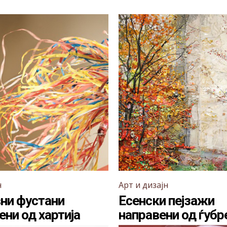
н
Арт и дизајн
ни фустани
Есенски пејзажи
ени од хартија
направени од ѓубр