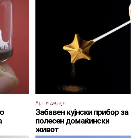
Арт и дизајн
го
Забавен кујнски прибор за
а
полесен домаќински
живот