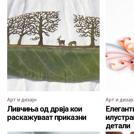
Арт и дизајн
Арт и дизај
Ливчиња од дрвја кои
Елегант
раскажуваат приказни
илустра
детали