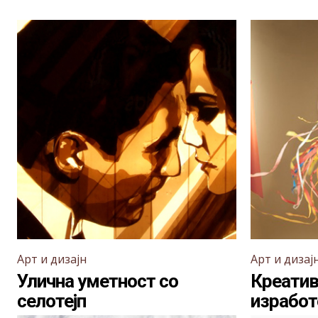
Арт и дизајн
Арт и дизај
Улична уметност со
Креатив
селотејп
изработ