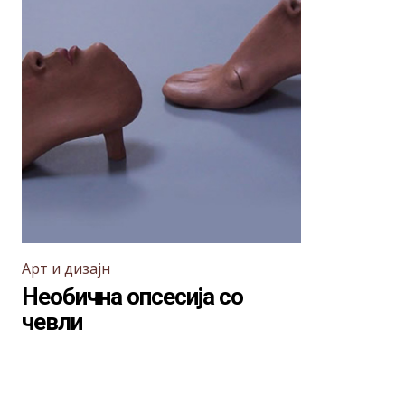
Арт и дизајн
Необична опсесија со
чевли