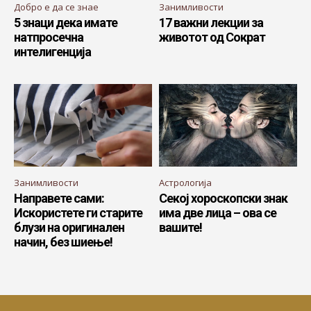
Добро е да се знае
Занимливости
5 знаци дека имате
17 важни лекции за
натпросечна
животот од Сократ
интелигенција
Занимливости
Астрологија
Направете сами:
Секој хороскопски знак
Искористете ги старите
има две лица – ова се
блузи на оригинален
вашите!
начин, без шиење!