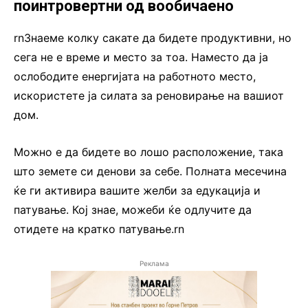
поинтровертни од вообичаено
rnЗнаеме колку сакате да бидете продуктивни, но
сега не е време и место за тоа. Наместо да ја
ослободите енергијата на работното место,
искористете ја силата за реновирање на вашиот
дом.
Можно е да бидете во лошо расположение, така
што земете си денови за себе. Полната месечина
ќе ги активира вашите желби за едукација и
патување. Кој знае, можеби ќе одлучите да
отидете на кратко патување.rn
Реклама