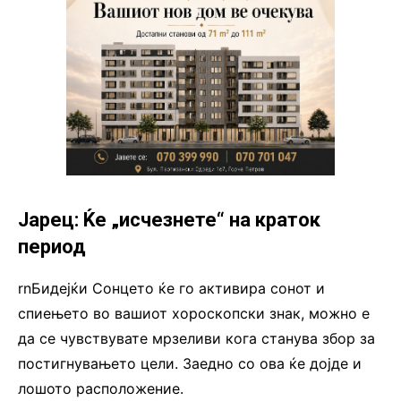
Јарец: Ќе „исчезнете“ на краток
период
rnБидејќи Сонцето ќе го активира сонот и
спиењето во вашиот хороскопски знак, можно е
да се чувствувате мрзеливи кога станува збор за
постигнувањето цели. Заедно со ова ќе дојде и
лошото расположение.