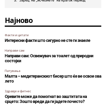
Јарец: Ќе „исчезнете“ на краток период
Најново
Факти и цитати
Интересни факти што сигурно не сте ги знаеле
Направи сам
Направи сам: Освежувач за тоалет од природни
состојки
Патувања
Малта – медитеранскиот бисер што ќе ве освои ова
лето
Здравје и фитнес
Оревите може да помогнат во заштитата на
срцето: Зошто вреди да ги јадете почесто?