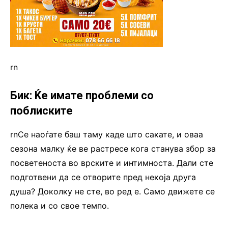
rn
Бик: Ќе имате проблеми со
поблиските
rnСе наоѓате баш таму каде што сакате, и оваа
сезона малку ќе ве растресе кога станува збор за
посветеноста во врските и интимноста. Дали сте
подготвени да се отворите пред некоја друга
душа? Доколку не сте, во ред е. Само движете се
полека и со свое темпо.