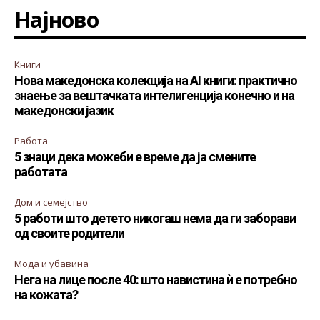
Најново
Книги
Нова македонска колекција на AI книги: практично
знаење за вештачката интелигенција конечно и на
македонски јазик
Работа
5 знаци дека можеби е време да ја смените
работата
Дом и семејство
5 работи што детето никогаш нема да ги заборави
од своите родители
Мода и убавина
Нега на лице после 40: што навистина ѝ е потребно
на кожата?