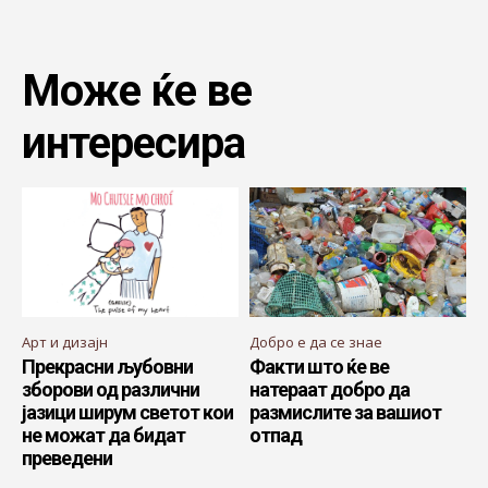
Може ќе ве
интересира
Арт и дизајн
Добро е да се знае
Прекрасни љубовни
Факти што ќе ве
зборови од различни
натераат добро да
јазици ширум светот кои
размислите за вашиот
не можат да бидат
отпад
преведени