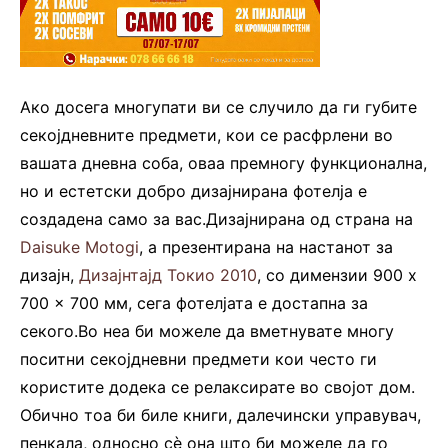
Ако досега многупати ви се случило да ги губите
секојдневните предмети, кои се расфрлени во
вашата дневна соба, оваа премногу функционална,
но и естетски добро дизајнирана фотелја е
создадена само за вас.Дизајнирана од страна на
Daisuke Motogi
, а презентирана на настанот за
дизајн,
Дизајнтајд Токио 2010
, со димензии 900 x
700 x 700 мм, сега фотелјата е достапна за
секого.Во неа би можеле да вметнувате многу
поситни секојдневни предмети кои често ги
користите додека се релаксирате во својот дом.
Обично тоа би биле книги, далечински управувач,
пенкала, односно сè она што би можеле да го