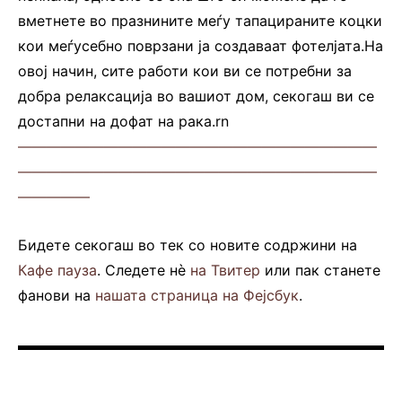
вметнете во празнините меѓу тапацираните коцки
кои меѓусебно поврзани ја создаваат фотелјата.На
овој начин, сите работи кои ви се потребни за
добра релаксација во вашиот дом, секогаш ви се
достапни на дофат на рака.rn
—————————————————————————
—————————————————————————
—————
Бидете секогаш во тек со новите содржини на
Кафе пауза
. Следете нè
на Твитер
или пак станете
фанови на
нашата страница на Фејсбук
.