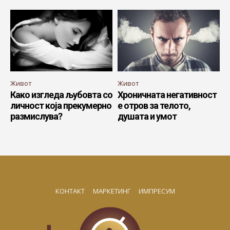
Живот
Живот
Како изгледа љубовта со
Хроничната негативност
личност која прекумерно
е отров за телото,
размислува?
душата и умот
КОНТАКТ
МАРКЕТИНГ
ИМПРЕСУМ