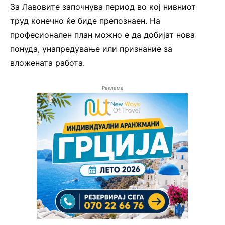
За Лавовите започнува период во кој нивниот
труд конечно ќе биде препознаен. На
професионален план можно е да добијат нова
понуда, унапредување или признание за
вложената работа.
Реклама