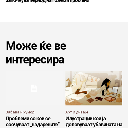
започнува период на големи промени
Може ќе ве
интересира
Забава и хумор
Арт и дизајн
Проблеми со кои се
Илустрации кои ја
соочуваат „надарените“
доловуваат убавината на