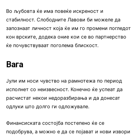
Во љубовта ќе има повеќе искреност и
стабилност. Слободните Лавови би можеле да
запознаат личност која ќе им го промени погледот
кон врските, додека оние кои се во партнерство
ќе почувствуваат поголема блискост.
Вага
Јули им носи чувство на рамнотежа по период
исполнет со неизвесност. Конечно ќе успеат да
расчистат некои недоразбирања и да донесат
одлуки што долго ги одложувале.
Финансиската состојба постепено ќе се
подобрува, а можно е да се појават и нови извори