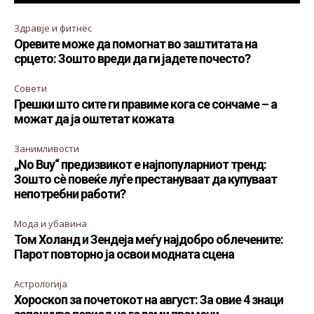
Здравје и фитнес
Оревите може да помогнат во заштитата на
срцето: Зошто вреди да ги јадете почесто?
Совети
Грешки што сите ги правиме кога се сончаме – а
можат да ја оштетат кожата
Занимливости
„No Buy“ предизвикот е најпопуларниот тренд:
Зошто сè повеќе луѓе престануваат да купуваат
непотребни работи?
Мода и убавина
Том Холанд и Зендеја меѓу најдобро облечените:
Парот повторно ја освои модната сцена
Астрологија
Хороскоп за почетокот на август: За овие 4 знаци