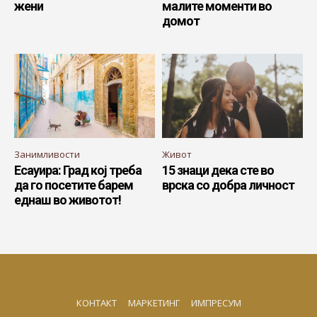
жени
малите моменти во
домот
Занимливости
Живот
Есауира: Град кој треба
15 знаци дека сте во
да го посетите барем
врска со добра личност
еднаш во животот!
КОНТАКТ
МАРКЕТИНГ
ИМПРЕСУМ