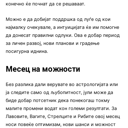
конечно ќе почнат да се решаваат.
Можно е да добијат поддршка од луѓе од кои
најмалку очекувале, а интуицијата ќе им помогне
да донесат правилни одлуки. Ова е добар период
за личен развој, нови планови и градење
посигурна иднина.
Месец на можности
Без разлика дали верувате во астрологијата или
ја следите само од љубопитност, јули може да
биде добар потсетник дека понекогаш токму
малите промени водат кон големи резултати. За
Лавовите, Вагите, Стрелците и Рибите овој месец
носи повеќе оптимизам, нови шанси и можност