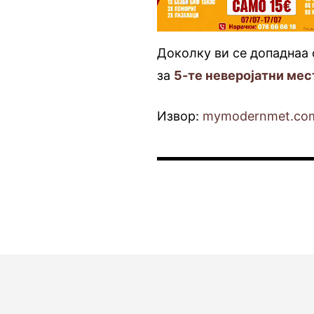
Доколку ви се допаднаа 
за
5-те неверојатни мес
Извор:
mymodernmet.co