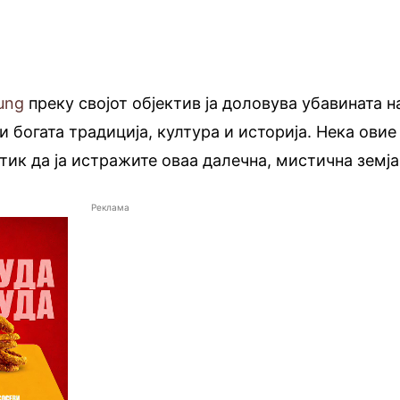
ung
преку својот објектив ја доловува убавината н
и богата традиција, култура и историја. Нека овие
тик да ја истражите оваа далечна, мистична земја
Реклама