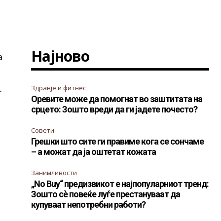
Најново
а
.
Здравје и фитнес
Оревите може да помогнат во заштитата на
срцето: Зошто вреди да ги јадете почесто?
Совети
Грешки што сите ги правиме кога се сончаме
– а можат да ја оштетат кожата
Занимливости
„No Buy“ предизвикот е најпопуларниот тренд:
Зошто сè повеќе луѓе престануваат да
купуваат непотребни работи?