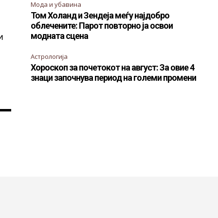
Мода и убавина
Том Холанд и Зендеја меѓу најдобро
облечените: Парот повторно ја освои
модната сцена
и
Астрологија
Хороскоп за почетокот на август: За овие 4
знаци започнува период на големи промени