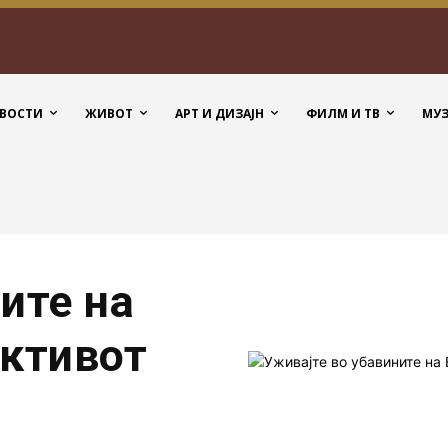
ВОСТИ
ЖИВОТ
АРТ И ДИЗАЈН
ФИЛМ И ТВ
МУ
ите на
ективот