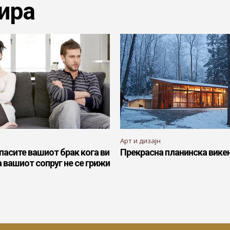
ира
Арт и дизајн
спасите вашиот брак кога ви
Прекрасна планинска вике
а вашиот сопруг не се грижи