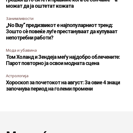
можат да ја оштетат кожата
Занимливости
„No Buy“ предизвикот е најпопуларниот тренд:
Зошто сè повеќе луѓе престануваат да купуваат
непотребни работи?
Мода и убавина
Том Холанд и Зендеја меѓу најдобро облечените:
Парот повторно ја освои модната сцена
Астрологија
Хороскоп за почетокот на август: За овие 4 знаци
започнува период на големи промени