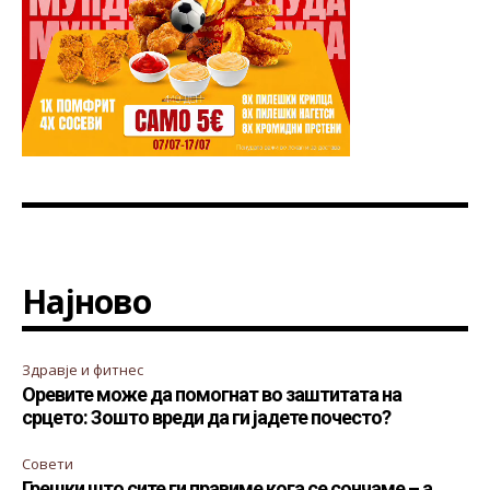
Најново
Здравје и фитнес
Оревите може да помогнат во заштитата на
срцето: Зошто вреди да ги јадете почесто?
Совети
Грешки што сите ги правиме кога се сончаме – а