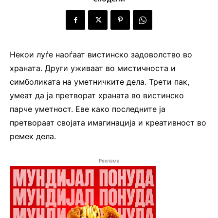
Некои луѓе наоѓаат вистинско задоволство во
храната. Други уживаат во мистичноста и
симболиката на уметничките дела. Трети пак,
умеат да ја претворат храната во вистинско
парче уметност. Еве како последните ја
претвораат својата имагинација и креативност во
ремек дела.
Реклама