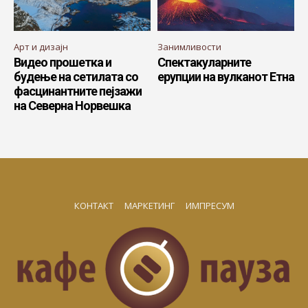
Арт и дизајн
Занимливости
Видео прошетка и
Спектакуларните
будење на сетилата со
ерупции на вулканот Етна
фасцинантните пејзажи
на Северна Норвешка
КОНТАКТ
МАРКЕТИНГ
ИМПРЕСУМ