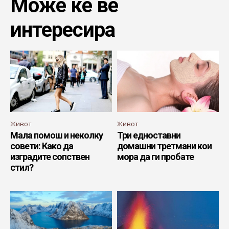
Може ќе ве
интересира
Живот
Живот
Мала помош и неколку
Три едноставни
совети: Како да
домашни третмани кои
изградите сопствен
мора да ги пробате
стил?