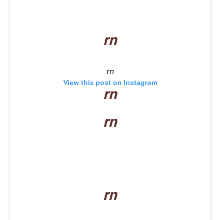
rn
rn
View this post on Instagram
rn
rn
rn