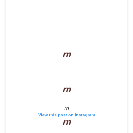
rn
rn
rn
View this post on Instagram
rn