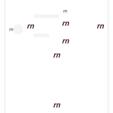
rn
rn
rn
rn
rn
rn
rn
rn