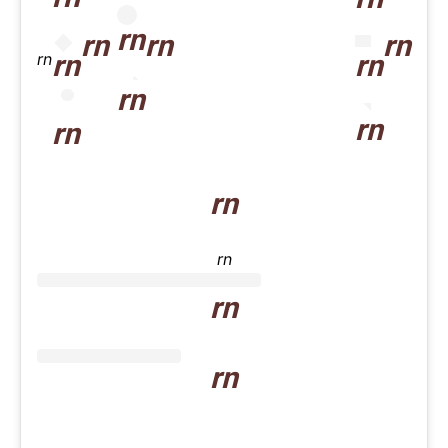
rn
rn
rn
rn
rn
rn
rn
rn
rn
rn
rn
rn
rn
rn