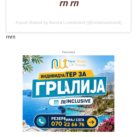
rn rn
A post shared by Aurora Lovestrand (@roralovestrand)
rn
rn
Реклама