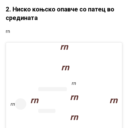
2. Ниско коњско опавче со патец во
средината
rn
rn
rn
rn
rn
rn
rn
rn
rn