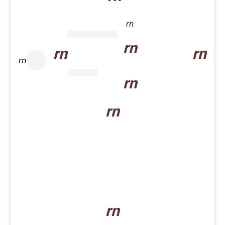
rn
rn
rn
rn
rn
rn
rn
rn