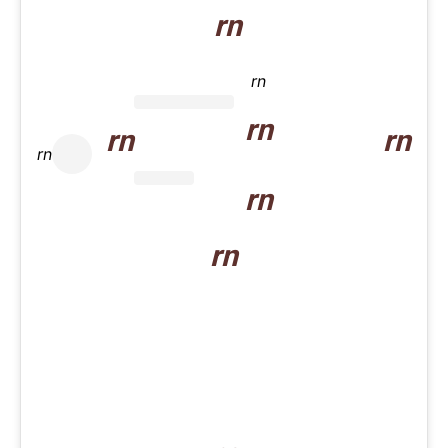
rn
rn
rn
rn
rn
rn
rn
rn