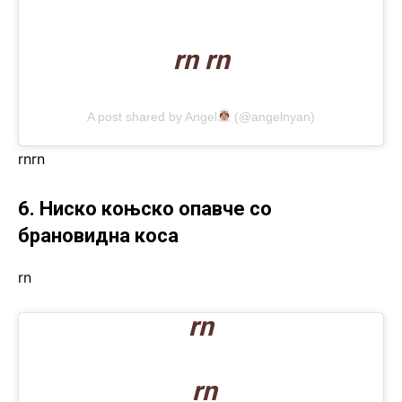
rn rn
A post shared by Angel
(@angelnyan)
rn
rn
6. Ниско коњско опавче со
брановидна коса
rn
rn
rn