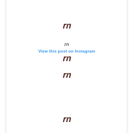
rn
rn
View this post on Instagram
rn
rn
rn