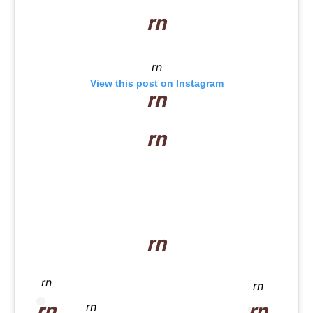
rn
rn
View this post on Instagram
rn
rn
rn
rn
rn
rn
rn
rn