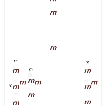
rn
rn
rn
rn
rn
rn
rn
rn
rn
rn
rn
rn
rn
rn
rn
rn
rn