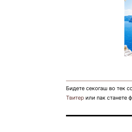
Бидете секогаш во тек с
Твитер
или пак станете 