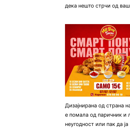
дека нешто стрчи од ваш
Дизајнирана од страна н
е помала од паричник и л
неугодност или пак да ја 