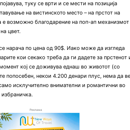
појавува, туку се врти и се мести на позиција
тавување на вистинското место – на прстот на
а е возможно благодарение на поп-ап механизмот
на цвет.
се нарача по цена од 90$. Иако може да изгледа
парите кои секако треба да ги дадете за прстенот 
ј момент кој се доживува еднаш во животот (со
те попосебен, некои 4.200 денари плус, нема да в
само исклучително внимателни и романтични во
 избраничка.
Реклама