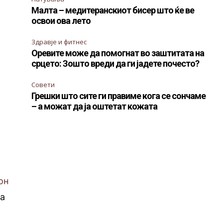
Малта – медитеранскиот бисер што ќе ве
освои ова лето
Здравје и фитнес
Оревите може да помогнат во заштитата на
срцето: Зошто вреди да ги јадете почесто?
Совети
Грешки што сите ги правиме кога се сончаме
– а можат да ја оштетат кожата
он
ва