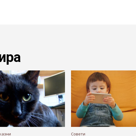
ира
казни
Совети