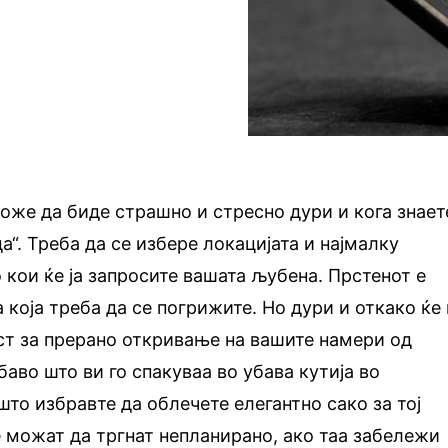
же да биде страшно и стресно дури и кога знает
а“. Треба да се избере локацијата и најмалку
 кои ќе ја запросите вашата љубена. Прстенот е
 која треба да се погрижите. Но дури и откако ќе 
ст за прерано откривање на вашите намери од
баво што ви го спакуваа во убава кутија во
што избравте да облечете елегантно сако за тој
е можат да тргнат непланирано, ако таа забележи