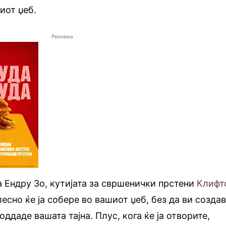
иот џеб.
Реклама
а Ендру Зо, кутијата за свршенички прстени
Клифт
есно ќе ја собере во вашиот џеб, без да ви созда
оддаде вашата тајна. Плус, кога ќе ја отворите,