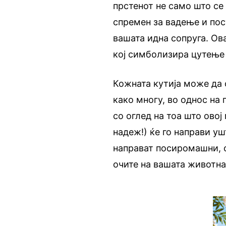
прстенот не само што се 
спремен за вадење и пос
вашата идна сопруга. Ов
кој симболизира цутење 
Кожната кутија може да 
како многу, во однос на 
со оглед на тоа што ово
надеж!) ќе го направи уш
направат посиромашни, 
очите на вашата животна