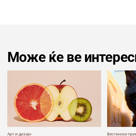
Може ќе ве интерес
Арт и дизајн
Вистински при