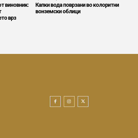
от виновник:
Капки вода поврзани во колоритни
т
вонземски облици
ето врз