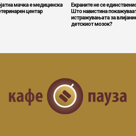
јатна мачка е медицинска
Екраните не се единствени
етеринарен центар
Што навистина покажуваа
истражувањата за влијани
детскиот мозок?