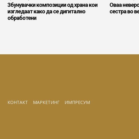
Збунувачки композиции од храна кои
Оваа неверо
изгледаат како да се дигитално
сестра во в
обработени
КОНТАКТ
МАРКЕТИНГ
ИМПРЕСУМ