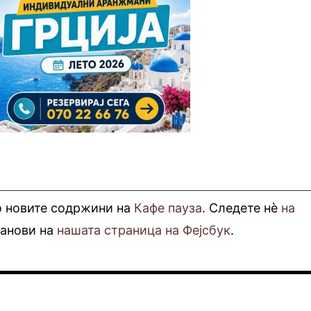
о новите содржини на
Кафе пауза
. Следете нè
на
фанови на
нашата страница на Фејсбук
.