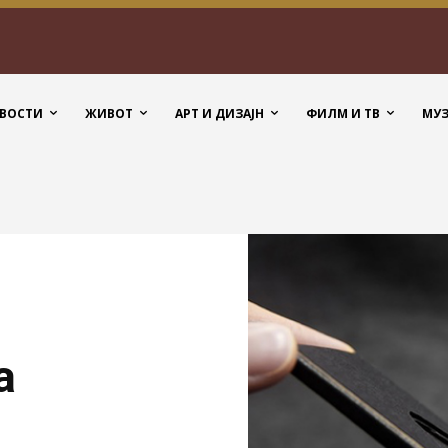
ВОСТИ
ЖИВОТ
АРТ И ДИЗАЈН
ФИЛМ И ТВ
МУ
а