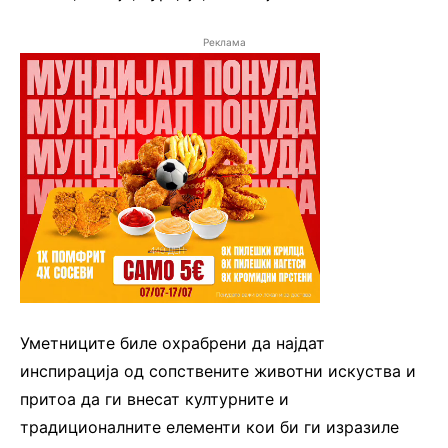
Реклама
Уметниците биле охрабрени да најдат
инспирација од сопствените животни искуства и
притоа да ги внесат културните и
традиционалните елементи кои би ги изразиле