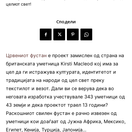
Сподели
Црвениот фустан
е проект замислен од страна на
британската уметница Kirsti Macleod кој има за
цел да ги истражува културата, идентитетот и
традицијата на народи од цел свет преку
текстилот и везот. Дали ви се верува дека во
неговата изработка учествувале 343 уметници од
43 земји и дека проектот траел 13 години?
Раскошниот свилен фустан е рачно извезен од
уметници кои доаѓаат од Јужна Африка, Мексико,
Египет, Кенија, Турција, Јапонија…