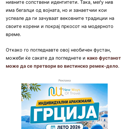
нивните сопствени идентитети. Така, меѓу нив
има бегалци од војната, но и занаетчии кои
успеале да ги зачуваат вековните традиции на
своите корени и покрај пркосот на модерното
време.
Откако го погледнавте овој необичен фустан,
можеби ќе сакате да погледнете и
како фустанот
може да се претвори во вистинско ремек-дело
.
Реклама