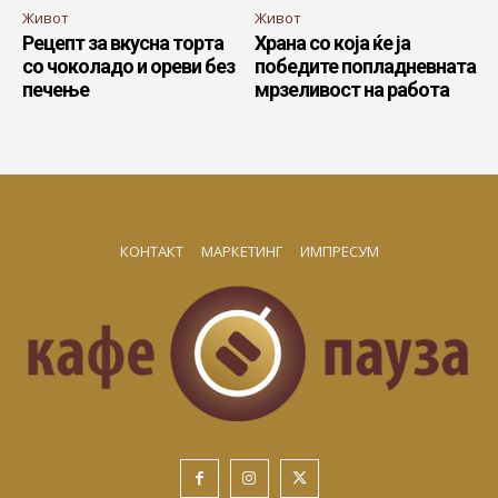
Живот
Живот
Рецепт за вкусна торта
Храна со која ќе ја
со чоколадо и ореви без
победите попладневната
печење
мрзеливост на работа
КОНТАКТ
МАРКЕТИНГ
ИМПРЕСУМ