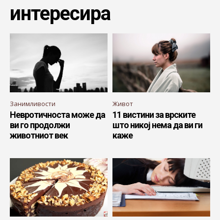
интересира
Занимливости
Живот
Невротичноста може да
11 вистини за врските
ви го продолжи
што никој нема да ви ги
животниот век
каже