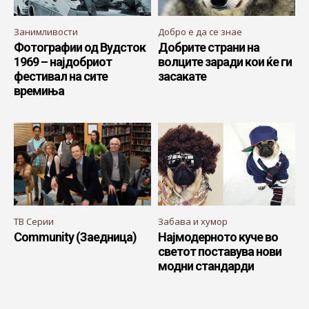
Занимливости
Добро е да се знае
Фотографии од Вудсток
Добрите страни на
1969 – најдобриот
волците заради кои ќе ги
фестивал на сите
засакате
времиња
ТВ Серии
Забава и хумор
Community (Заедница)
Најмодерното куче во
светот поставува нови
модни стандарди