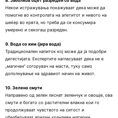
8. Јаболков оцет разреден со вода
Некои истражувања покажуваат дека може да
помогне во контролата на апетитот и нивото на
шеќер во крвта, но треба да се консумира
умерено и секогаш разреден.
9. Вода со ким (јира вода)
Традиционален напиток кој може да ја подобри
дигестијата. Експертите нагласуваат дека не е
„магичен“ согорувач на масти, туку само
дополнување на здравиот начин на живот.
10. Зелено смути
Направено од зелен лиснат зеленчук и овошје, ова
смути е богато со растителни влакна кои го
продолжуваат чувството на ситост и
обезбедуваат вредни хранливи материи.