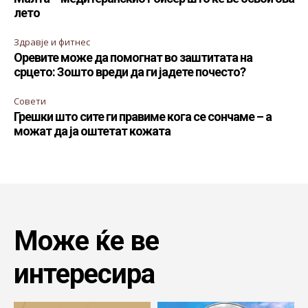
лето
Здравје и фитнес
Оревите може да помогнат во заштитата на
срцето: Зошто вреди да ги јадете почесто?
Совети
Грешки што сите ги правиме кога се сончаме – а
можат да ја оштетат кожата
Може ќе ве
интересира