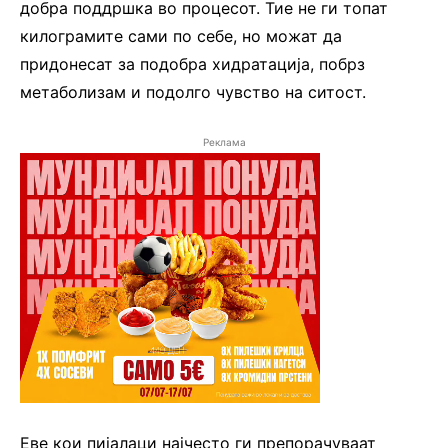
добра поддршка во процесот. Тие не ги топат
килограмите сами по себе, но можат да
придонесат за подобра хидратација, побрз
метаболизам и подолго чувство на ситост.
Реклама
Еве кои пијалаци најчесто ги препорачуваат