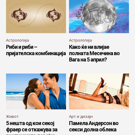
Астрологија
Астрологија
Риби и риби –
Како ќе ни влијае
пријателска комбинација
полната Месечина во
Вага на 5 април?
Живот
Арт и дизајн
5 нешта од кои секој
Памела Андерсон во
фраер се откажува за
секси долна облека