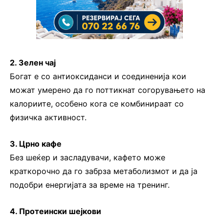
2. Зелен чај
Богат е со антиоксиданси и соединенија кои
можат умерено да го поттикнат согорувањето на
калориите, особено кога се комбинираат со
физичка активност.
3. Црно кафе
Без шеќер и засладувачи, кафето може
краткорочно да го забрза метаболизмот и да ја
подобри енергијата за време на тренинг.
4. Протеински шејкови