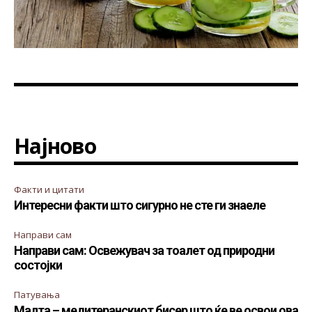
Најново
Факти и цитати
Интересни факти што сигурно не сте ги знаеле
Направи сам
Направи сам: Освежувач за тоалет од природни
состојки
Патувања
Малта – медитеранскиот бисер што ќе ве освои ова