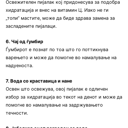
Освежителен пијалак кој придонесува за подобра
хидратација и внес на витамин Ц. Иако не ги
„топи“ мастите, може да биде здрава замена за
засладените пијалаци.
6. Чај од ѓумбир
Ѓумбирот е познат по тоа што го поттикнува
варењето и може да помогне во намалување на
надуеноста.
7. Вода со краставица и нане
Освен што освежува, овој пијалак е одличен
избор за хидратација во текот на денот и може да
помогне во намалување на задржувањето
течности.