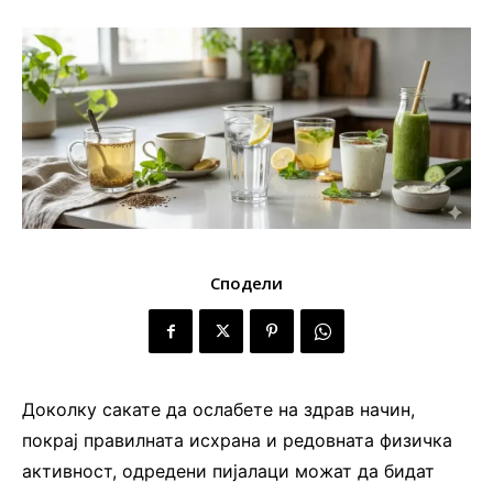
Сподели
Доколку сакате да ослабете на здрав начин,
покрај правилната исхрана и редовната физичка
активност, одредени пијалаци можат да бидат