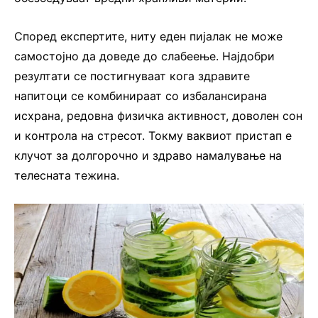
Според експертите, ниту еден пијалак не може
самостојно да доведе до слабеење. Најдобри
резултати се постигнуваат кога здравите
напитоци се комбинираат со избалансирана
исхрана, редовна физичка активност, доволен сон
и контрола на стресот. Токму ваквиот пристап е
клучот за долгорочно и здраво намалување на
телесната тежина.