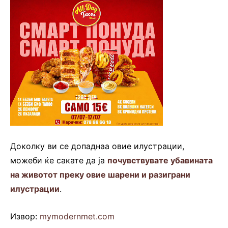
Доколку ви се допаднаа овие илустрации,
можеби ќе сакате да ја
почувствувате убавината
на животот преку овие шарени и разиграни
илустрации
.
Извор:
mymodernmet.com