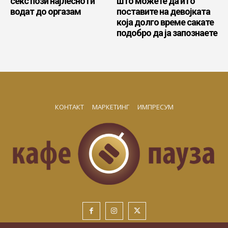
секс пози најлесно ги
што можете да ѝ го
водат до оргазам
поставите на девојката
која долго време сакате
подобро да ја запознаете
КОНТАКТ
МАРКЕТИНГ
ИМПРЕСУМ