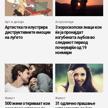
Арт и дизајн
Астрологија
Артистка ги илустрира
3 хороскопски знаци кои
деструктивните емоции
ќе ја пронајдат
на луѓето
изгубената љубов во
следниот период
почнувајќи од 19
ноември
Живот
Живот
500 жени откриваат кои
31 одлично прашање