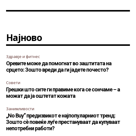
Најново
Здравје и фитнес
Оревите може да помогнат во заштитата на
срцето: Зошто вреди да ги јадете почесто?
Совети
Грешки што сите ги правиме кога се сончаме – а
можат да ја оштетат кожата
Занимливости
„No Buy“ предизвикот е најпопуларниот тренд:
Зошто сè повеќе луѓе престануваат да купуваат
непотребни работи?