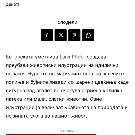
Сподели
Естонската уметница
Laivi Põder
создава
преубави живописни илустрации на идилични
пејзажи. Нурнете во магичниот свет на зелените
полиња и бујните ливади со шарени цвеќиња каде
сигурно зад аголот ве очекува скриена колипка,
патека или мали, слатки животни. Овие
илустрации ја величаат убавината на природата и
нејзината улога во нашиот живот.
Реклама