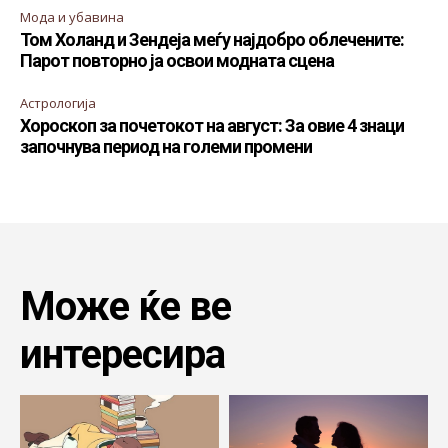
Мода и убавина
Том Холанд и Зендеја меѓу најдобро облечените:
Парот повторно ја освои модната сцена
Астрологија
Хороскоп за почетокот на август: За овие 4 знаци
започнува период на големи промени
Може ќе ве
интересира