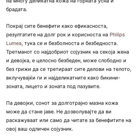
на многу деликатна кожа на горната усна и
брадата.
Покрај сите бенефити како ефикасноста,
резултатите на долг рок и корисноста на
Philips
Lumea
, тука се и безболноста и безбедноста.
Третманот со најдобриот сојузник на секоја жена
и девојка, е целосно безбеден, може слободно и
без грижи да се третираат сите делови на телото,
вклучувајќи ги и најделикатните како бикини-
зоната, лицето и зоната под пазувите.
Па девојки, сонот за долготрајно мазна кожа
може да стане јаве. Не дозволувајте да ви
раскажуваат или само да читате за бенефитите на
овој ваш одличен сојузник.