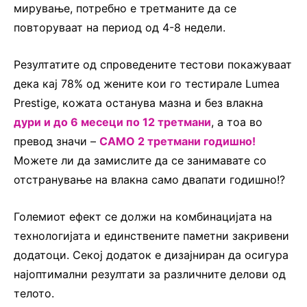
мирување, потребно е третманите да се
повторуваат на период од 4-8 недели.
Резултатите од спроведените тестови покажуваат
дека кај 78% од жените кои го тестирале Lumea
Prestige, кожата останува мазна и без влакна
дури и до 6 месеци по 12 третмани
, а тоа во
превод значи –
САМО 2 третмани годишно!
Можете ли да замислите да се занимавате со
отстранување на влакна само двапати годишно!?
Големиот ефект се должи на комбинацијата на
технологијата и единствените паметни закривени
додатоци. Секој додаток е дизајниран да осигура
најоптимални резултати за различните делови од
телото.