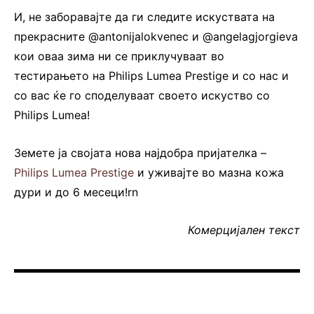
И, не заборавајте да ги следите искуствата на
прекрасните @antonijalokvenec и @angelagjorgieva
кои оваа зима ни се приклучуваат во
тестирањето на Philips Lumea Prestige и со нас и
со вас ќе го споделуваат своето искуство со
Philips Lumea!
Земете ја својата нова најдобра пријателка –
Philips Lumea Prestige
и уживајте во мазна кожа
дури и до 6 месеци!rn
Комерцијален текст