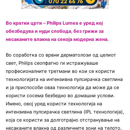
Во кратки црти – Philips Lumea е уред кој
обезбедува и нуди слобода, без грижи за
несаканите влакна на секоја модерна жена.
Во соработка со врвни дерматолози од целиот
свет, Philips сеопфатно ги истражуваше
професионалните третмани во кои се користи
технологијата на интензивна пулсирачка светлина
и ја приспособи оваа технологија да може да се
користи сосема безбедно во домашни услови.
Имено, овој уред користи технологија на
интензивна пулсирачка светлина (IPL технологија),
која се користи за долготрајно отстранување на
несаканите влакна од различните зони на телото,