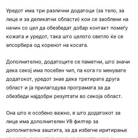
Уредот има три различни додатоци (за тело, за
лице и за деликатни области) кои се заоблени на
начин со цел да обезбедат добар контакт помеѓу
кожата и уредот, така што целото светло ќе се
апсорбира од коренот на косата.
Дополнително, додатоците се паметни, што значи
дека секој има посебен чип, па кога го менувате
додатокот, уредот знае дека третирате друга
област и ја прилагодува програмата за да
обезбеди најдобри резултати во секоја област.
Она што е особено важно, е што додатокот за
лице има дополнителен УВ филтер за
дополнителна заштита, за да избегне иритирање