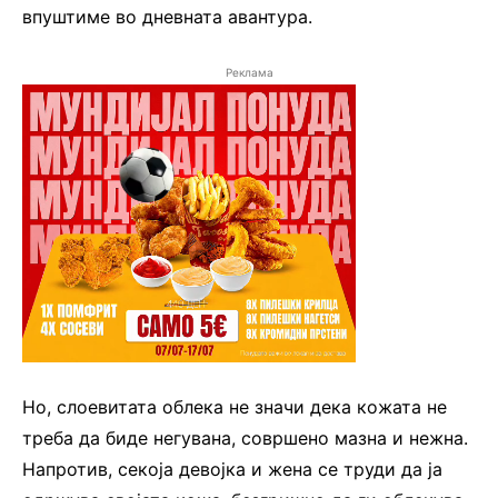
впуштиме во дневната авантура.
Реклама
Но, слоевитата облека не значи дека кожата не
треба да биде негувана, совршено мазна и нежна.
Напротив, секоја девојка и жена се труди да ја