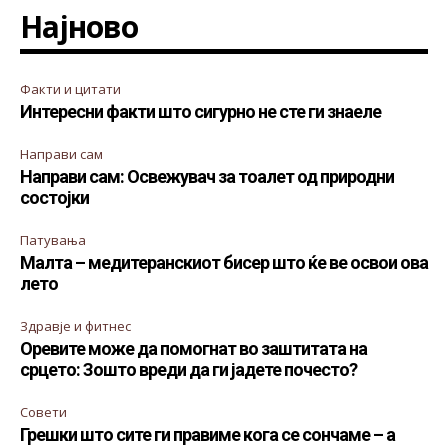
Најново
Факти и цитати
Интересни факти што сигурно не сте ги знаеле
Направи сам
Направи сам: Освежувач за тоалет од природни
состојки
Патувања
Малта – медитеранскиот бисер што ќе ве освои ова
лето
Здравје и фитнес
Оревите може да помогнат во заштитата на
срцето: Зошто вреди да ги јадете почесто?
Совети
Грешки што сите ги правиме кога се сончаме – а