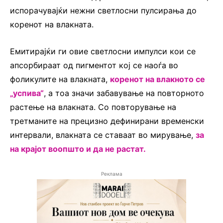
испорачувајќи нежни светлосни пулсирања до
коренот на влакната.
Емитирајќи ги овие светлосни импулси кои се
апсорбираат од пигментот кој се наоѓа во
фоликулите на влакната,
коренот на влакното се
„успива“
, а тоа значи забавување на повторното
растење на влакната. Со повторување на
третманите на прецизно дефинирани временски
интервали, влакната се ставаат во мирување,
за
на крајот воопшто и да не растат.
Реклама