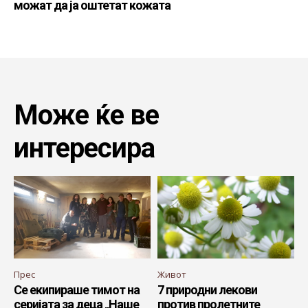
можат да ја оштетат кожата
Може ќе ве
интересира
Прес
Живот
Се екипираше тимот на
7 природни лекови
серијата за деца „Наше
против пролетните