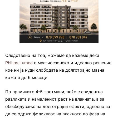
Следствено на тоа, можеме да кажеме дека
Philips Lumea
е мултисезонско и идеално решение
кое ни ја нуди слободата на долготрајно мазна
кожа и до 6 месеци!
По првичните 4-5 третмани, веќе е евидентна
разликата и намалениот раст на влакната, а за
обезбедување на долготрајни ефекти, односно за
да се одржи фоликулот на влакното во фаза на