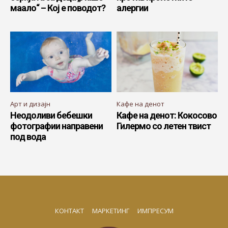
маало“ – Кој е поводот?
алергии
Арт и дизајн
Кафе на денот
Неодоливи бебешки
Кафе на денот: Кокосово
фотографии направени
Гилермо со летен твист
под вода
КОНТАКТ
МАРКЕТИНГ
ИМПРЕСУМ