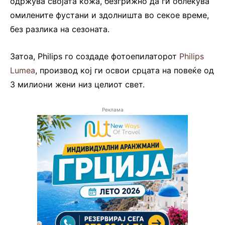
одржува својата кожа, безгрижно да ги облекува
омилените фустани и здолништа во секое време,
без разлика на сезоната.
Затоа, Philips го создаде фотоепилаторот
Philips
Lumea
, производ кој ги освои срцата на повеќе од
3 милиони жени низ целиот свет.
Реклама