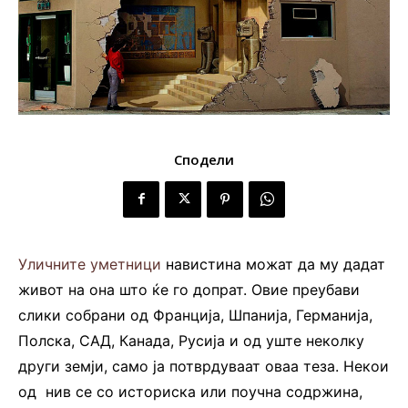
Сподели
Уличните уметници
навистина можат да му дадат
живот на она што ќе го допрат. Овие преубави
слики собрани од Франција, Шпанија, Германија,
Полска, САД, Канада, Русија и од уште неколку
други земји, само ја потврдуваат оваа теза. Некои
од нив се со историска или поучна содржина,