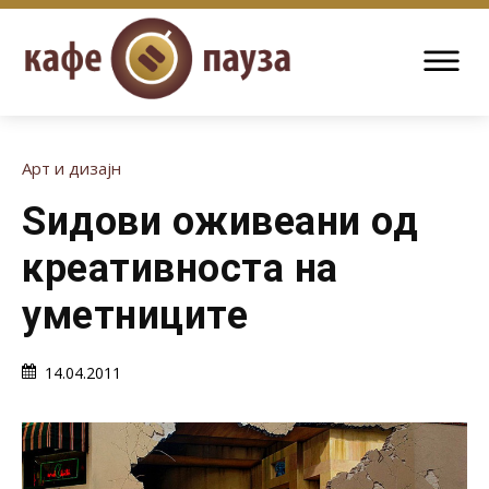
Арт и дизајн
Ѕидови оживеани од
креативноста на
уметниците
14.04.2011