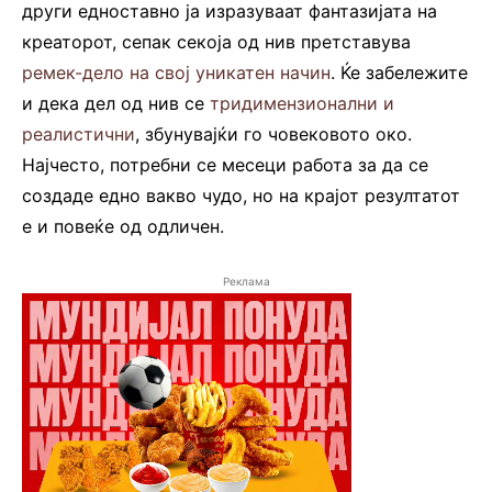
други едноставно ја изразуваат фантазијата на
креаторот, сепак секоја од нив претставува
ремек-дело на свој уникатен начин
. Ќе забележите
и дека дел од нив се
тридимензионални и
реалистични
, збунувајќи го човековото око.
Најчесто, потребни се месеци работа за да се
создаде едно вакво чудо, но на крајот резултатот
е и повеќе од одличен.
Реклама