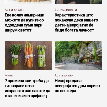
Арт и дизајн
Занимливости
Еве колку намирници
Карактеристика што
можете да купите со
покажува дека вашето
одредена сума пари
дете најверојатно ќе
ширум светот
биде богата личност
Живот
Арт и дизајн
7 промени кои треба да
Некој продава
ги направите во
неверојатен дом скриен
исхраната ако сакате да
во пештера
станете вегетаријанец