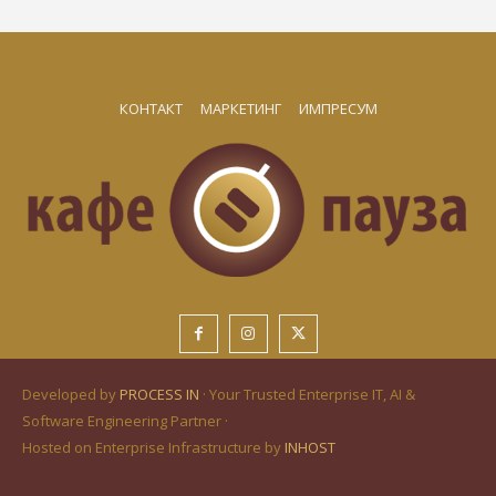
КОНТАКТ
МАРКЕТИНГ
ИМПРЕСУМ
Developed by
PROCESS IN
· Your Trusted Enterprise IT, AI &
Software Engineering Partner ·
Hosted on Enterprise Infrastructure by
INHOST