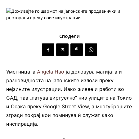
Сподели
Уметницата
Angela Hao
ја доловува магијата и
разновидноста на јапонските излози преку
нејзините илустрации. Иако живее и работи во
САД, таа „патува виртуелно“ низ улиците на Токио
и Осака преку Google Street View, а многубројните
згради покрај кои поминува ѝ служат како
инспирација.