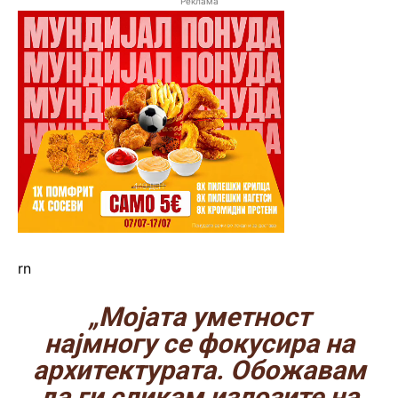
Реклама
rn
„Мојата уметност
најмногу се фокусира на
архитектурата. Обожавам
да ги сликам излозите на