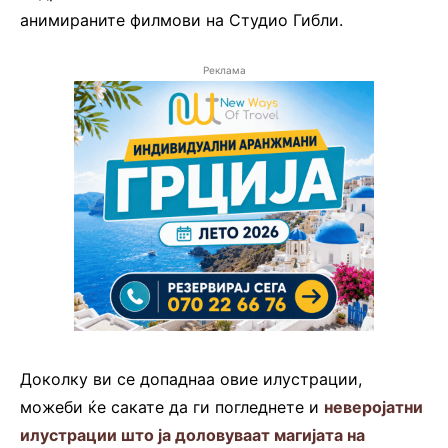
анимираните филмови на Студио Гибли.
Реклама
Доколку ви се допаднаа овие илустрации,
можеби ќе сакате да ги погледнете и
неверојатни
илустрации што ја доловуваат магијата на