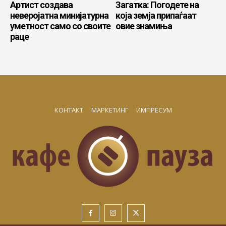
Артист создава
Загатка: Погодете на
неверојатна минијатурна
која земја припаѓаат
уметност само со своите
овие знамиња
раце
КОНТАКТ
МАРКЕТИНГ
ИМПРЕСУМ