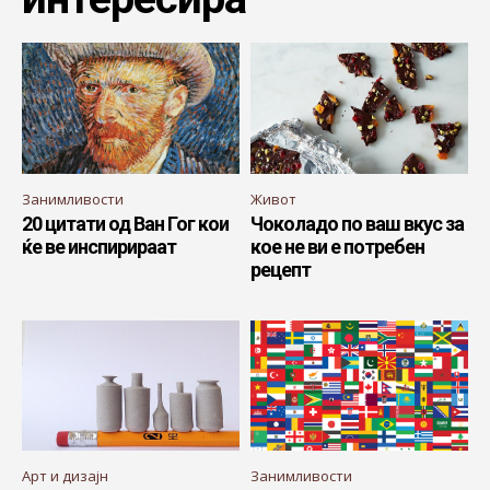
Занимливости
Живот
20 цитати од Ван Гог кои
Чоколадо по ваш вкус за
ќе ве инспирираат
кое не ви е потребен
рецепт
Арт и дизајн
Занимливости