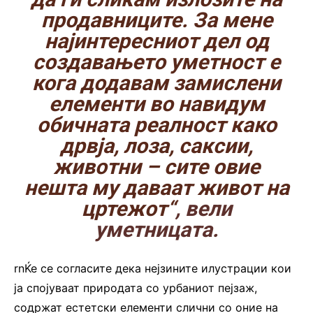
продавниците. За мене
најинтересниот дел од
создавањето уметност е
кога додавам замислени
елементи во навидум
обичната реалност како
дрвја, лоза, саксии,
животни – сите овие
нешта му даваат живот на
цртежот“
, вели
уметницата.
rnЌе се согласите дека нејзините илустрации кои
ја спојуваат природата со урбаниот пејзаж,
содржат естетски елементи слични со оние на