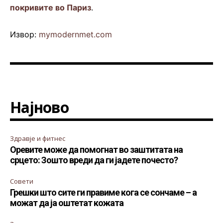
покривите во Париз
.
Извор:
mymodernmet.com
Најново
Здравје и фитнес
Оревите може да помогнат во заштитата на
срцето: Зошто вреди да ги јадете почесто?
Совети
Грешки што сите ги правиме кога се сончаме – а
можат да ја оштетат кожата