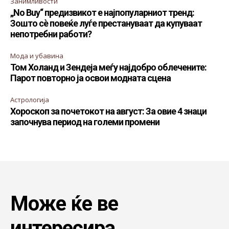
Занимливости
„No Buy“ предизвикот е најпопуларниот тренд:
Зошто сè повеќе луѓе престануваат да купуваат
непотребни работи?
Мода и убавина
Том Холанд и Зендеја меѓу најдобро облечените:
Парот повторно ја освои модната сцена
Астрологија
Хороскоп за почетокот на август: За овие 4 знаци
започнува период на големи промени
Може ќе ве
интересира