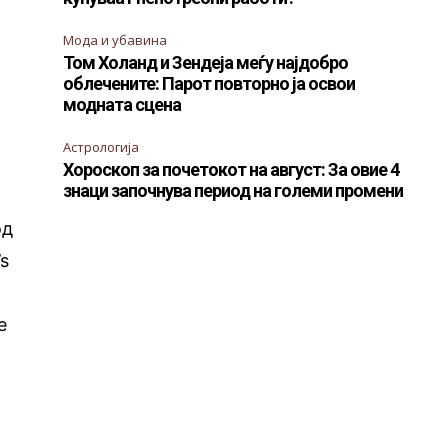
Мода и убавина
Том Холанд и Зендеја меѓу најдобро
облечените: Парот повторно ја освои
модната сцена
Астрологија
Хороскоп за почетокот на август: За овие 4
знаци започнува период на големи промени
од
’s
e