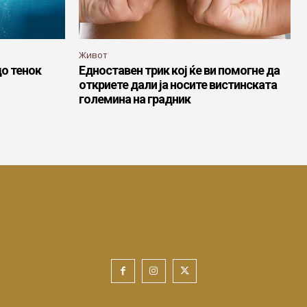
Живот
до тенок
Едноставен трик кој ќе ви помогне да
откриете дали ја носите вистинската
големина на градник