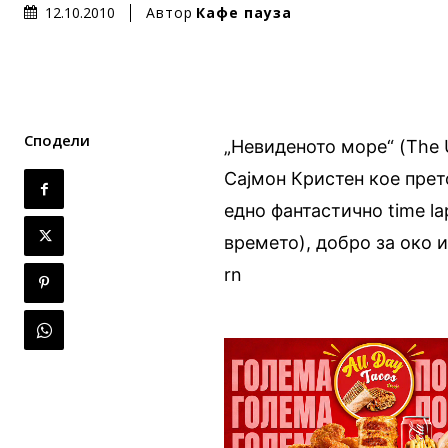
Автор
Кафе пауза
12.10.2010
Сподели
„Невиденото море“ (The 
Сајмон Кристен кое прет
едно фантастично time l
времето), добро за око и
rn