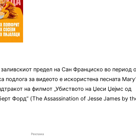
 заливскиот предел на Сан Франциско во период 
ка подлога за видеото е искористена песната Mary
ундтракот на филмот „Убиството на Џеси Џејмс од
ерт Форд“ (The Assassination of Jesse James by th
Реклама