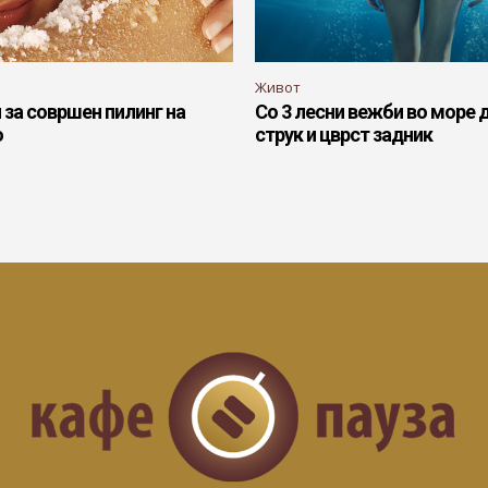
Живот
 за совршен пилинг на
Со 3 лесни вежби во море 
о
струк и цврст задник