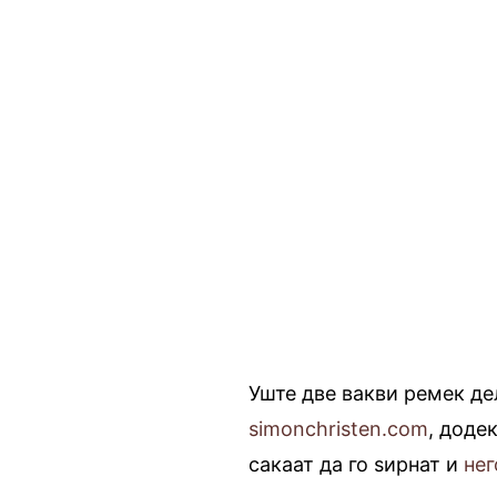
Уште две вакви ремек дел
simonchristen.com
, доде
сакаат да го ѕирнат и
не