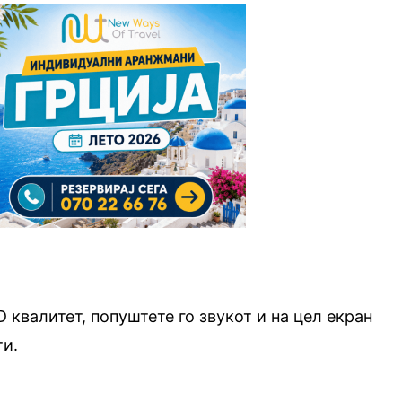
D квалитет, попуштете го звукот и на цел екран
ти.