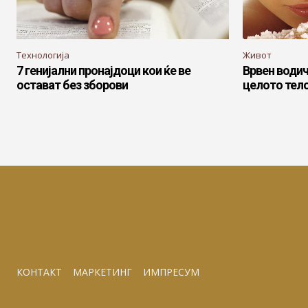
Технологија
Живот
7 генијални пронајдоци кои ќе ве
Врвен водич
остават без зборови
целото тел
КОНТАКТ
МАРКЕТИНГ
ИМПРЕСУМ