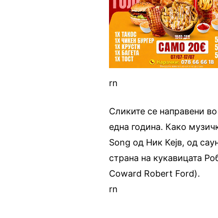
rn
Сликите се направени во
една година. Како музич
Song
од Ник Кејв, од са
страна на кукавицата Роб
Coward Robert Ford).
rn