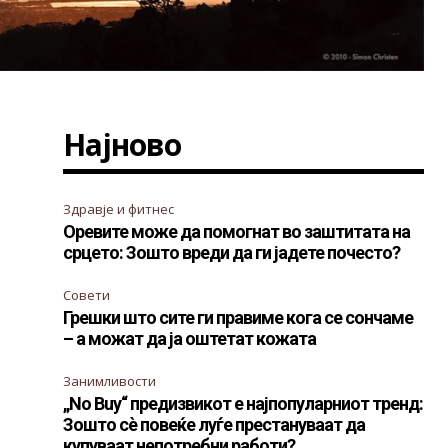
Најново
Здравје и фитнес
Оревите може да помогнат во заштитата на
срцето: Зошто вреди да ги јадете почесто?
Совети
Грешки што сите ги правиме кога се сончаме
– а можат да ја оштетат кожата
Занимливости
„No Buy“ предизвикот е најпопуларниот тренд:
Зошто сè повеќе луѓе престануваат да
купуваат непотребни работи?