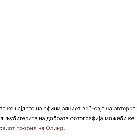
а ќе најдете на официјалниот веб-сајт на авторот
ка љубителите на добрата фотографија можеби ќе
говиот профил на Фликр
.