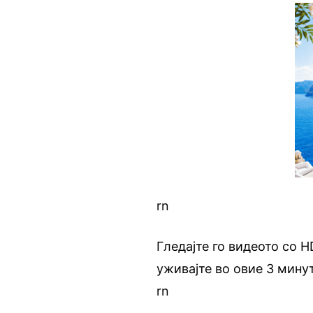
rn
Гледајте го видеото со H
уживајте во овие 3 мину
rn