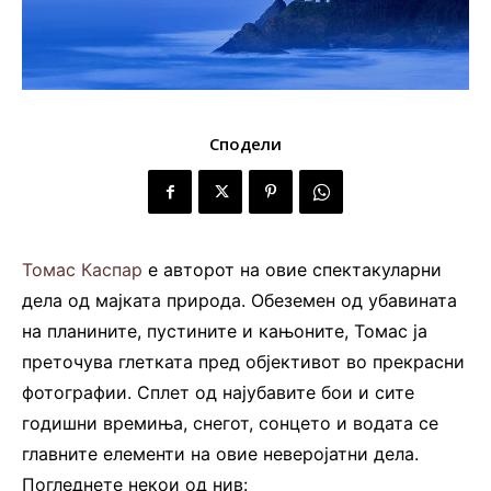
Сподели
Томас Каспар
е авторот на овие спектакуларни
дела од мајката природа. Обеземен од убавината
на планините, пустините и кањоните, Томас ја
преточува глетката пред објективот во прекрасни
фотографии. Сплет од најубавите бои и сите
годишни времиња, снегот, сонцето и водата се
главните елементи на овие неверојатни дела.
Погледнете некои од нив: