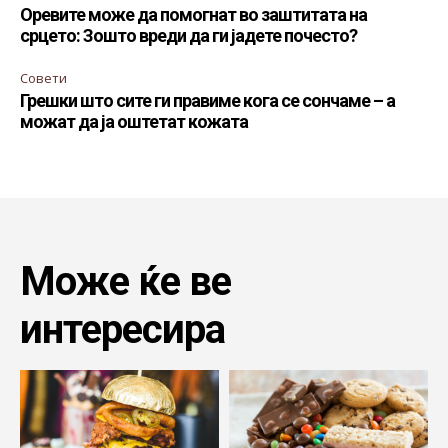
Оревите може да помогнат во заштитата на
срцето: Зошто вреди да ги јадете почесто?
Совети
Грешки што сите ги правиме кога се сончаме – а
можат да ја оштетат кожата
Може ќе ве
интересира