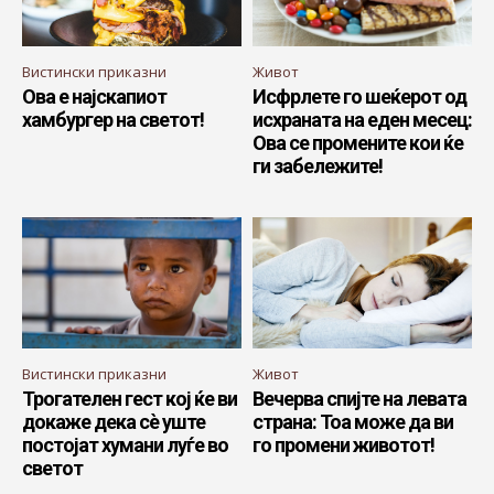
Вистински приказни
Живот
Ова е најскапиот
Исфрлете го шеќерот од
хамбургер на светот!
исхраната на еден месец:
Ова се промените кои ќе
ги забележите!
Вистински приказни
Живот
Трогателен гест кој ќе ви
Вечерва спијте на левата
докаже дека сѐ уште
страна: Тоа може да ви
постојат хумани луѓе во
го промени животот!
светот