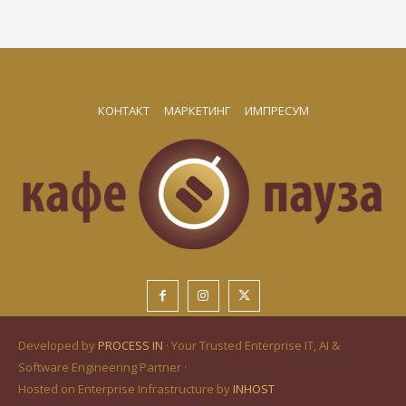
КОНТАКТ
МАРКЕТИНГ
ИМПРЕСУМ
Developed by
PROCESS IN
· Your Trusted Enterprise IT, AI &
Software Engineering Partner ·
Hosted on Enterprise Infrastructure by
INHOST