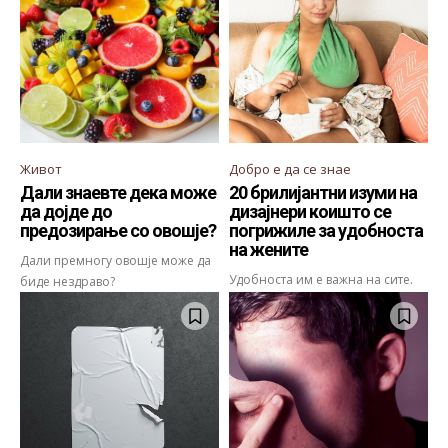
Живот
Добро е да се знае
Дали знаевте дека може
20 брилијантни изуми на
да дојде до
дизајнери коишто се
предозирање со овошје?
погрижиле за удобноста
на жените
Дали премногу овошје може да
Удобноста им е важна на сите.
биде нездраво?