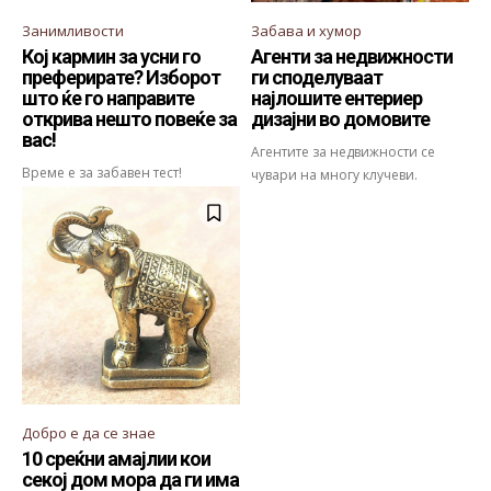
Занимливости
Забава и хумор
Кој кармин за усни го
Агенти за недвижности
преферирате? Изборот
ги споделуваат
што ќе го направите
најлошите ентериер
открива нешто повеќе за
дизајни во домовите
вас!
Агентите за недвижности се
Време е за забавен тест!
чувари на многу клучеви.
Добро е да се знае
10 среќни амајлии кои
секој дом мора да ги има