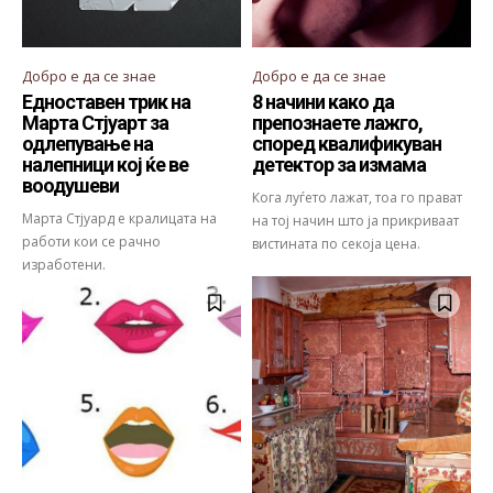
Добро е да се знае
Добро е да се знае
Едноставен трик на
8 начини како да
Марта Стјуарт за
препознаете лажго,
одлепување на
според квалификуван
налепници кој ќе ве
детектор за измама
воодушеви
Кога луѓето лажат, тоа го прават
Марта Стјуард е кралицата на
на тој начин што ја прикриваат
работи кои се рачно
вистината по секоја цена.
изработени.