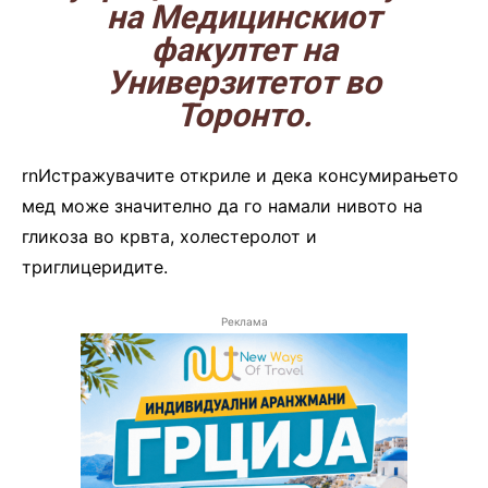
на Медицинскиот
факултет на
Универзитетот во
Торонто.
rnИстражувачите откриле и дека консумирањето
мед може значително да го намали нивото на
гликоза во крвта, холестеролот и
триглицеридите.
Реклама