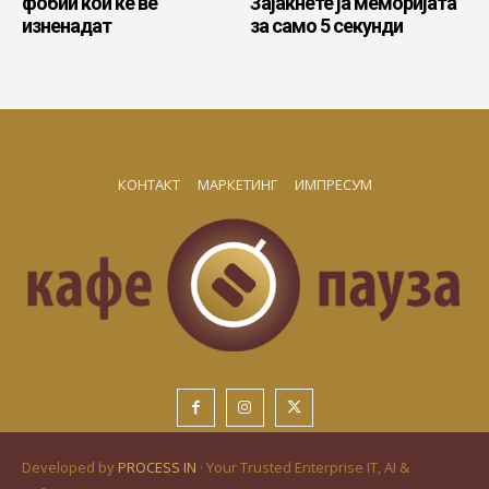
фобии кои ќе ве
Зајакнете ја меморијата
изненадат
за само 5 секунди
КОНТАКТ
МАРКЕТИНГ
ИМПРЕСУМ
Developed by
PROCESS IN
· Your Trusted Enterprise IT, AI &