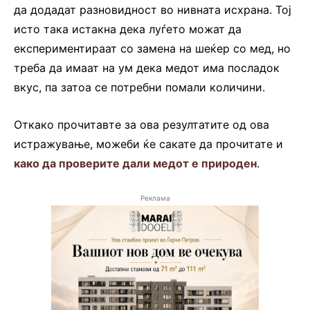
да додадат разновидност во нивната исхрана. Тој
исто така истакна дека луѓето можат да
експериментираат со замена на шеќер со мед, но
треба да имаат на ум дека медот има посладок
вкус, па затоа се потребни помали количини.
Откако прочитавте за ова резултатите од ова
истражување, можеби ќе сакате да прочитате и
како да проверите дали медот е природен
.
Реклама