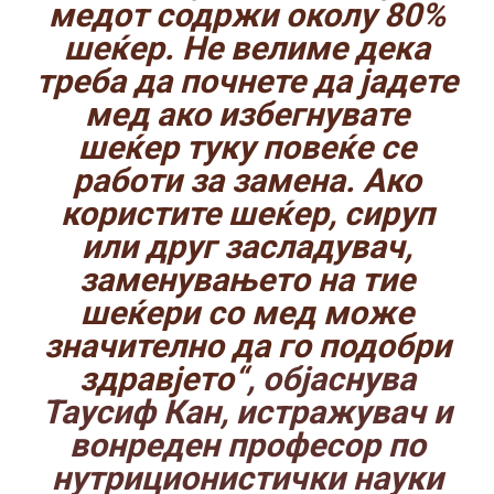
медот содржи околу 80%
шеќер. Не велиме дека
треба да почнете да јадете
мед ако избегнувате
шеќер туку повеќе се
работи за замена. Ако
користите шеќер, сируп
или друг засладувач,
заменувањето на тие
шеќери со мед може
значително да го подобри
здравјето“
, објаснува
Таусиф Кан, истражувач и
вонреден професор по
нутриционистички науки