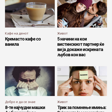
Кафе на денот
Живот
Кремасто кафе со
5 начини на кои
ванила
вистинскиот партнер ќе
ви ја докаже искрената
љубов кон вас
Добро е да се знае
Живот
8-те најчудни машки
Трик за помнење имиња: