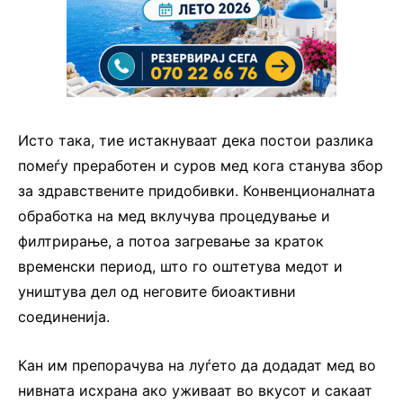
Исто така, тие истакнуваат дека постои разлика
помеѓу преработен и суров мед кога станува збор
за здравствените придобивки. Конвенционалната
обработка на мед вклучува процедување и
филтрирање, а потоа загревање за краток
временски период, што го оштетува медот и
уништува дел од неговите биоактивни
соединенија.
Кан им препорачува на луѓето да додадат мед во
нивната исхрана ако уживаат во вкусот и сакаат