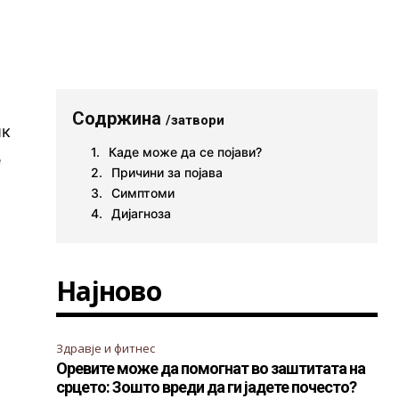
Содржина
/затвори
ик
Каде може да се појави?
е
Причини за појава
Симптоми
Дијагноза
Најново
Здравје и фитнес
Оревите може да помогнат во заштитата на
срцето: Зошто вреди да ги јадете почесто?