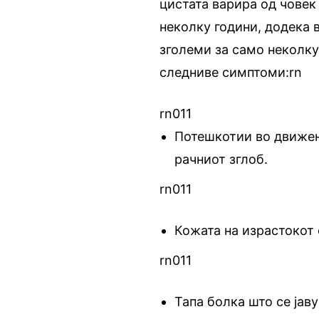
цистата варира од човек
неколку години, додека 
зголеми за само неколку
следниве симптоми:rn
rn011
Потешкотии во движењ
рачниот зглоб.
rn011
Кожата на израстокот 
rn011
Тапа болка што се јав