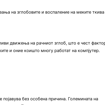
ања на зглобовите и воспаление на меките ткива
иви движења на рачниот зглоб, што е чест факто
ките и оние коишто многу работат на компјутер.
е појавува без особена причина. Големината на