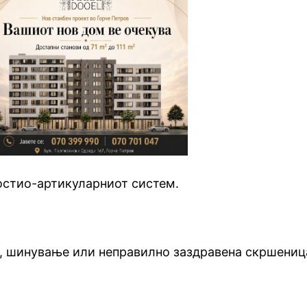
 остио-артикуларниот систем.
, шинување или неправилно заздравена скршениц