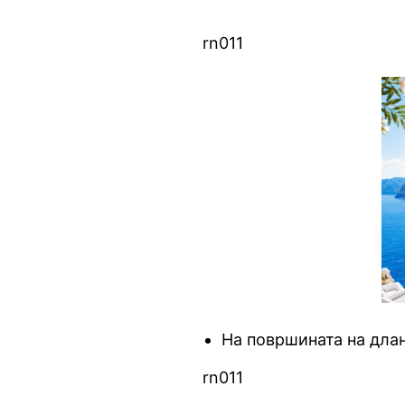
rn011
На површината на длан
rn011