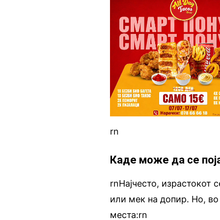
rn
Каде може да се пој
rnНајчесто, израстокот с
или мек на допир. Но, в
места:rn