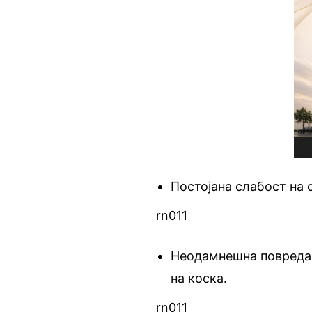
Постојана слабост на
rn011
Неодамнешна повреда
на коска.
rn011