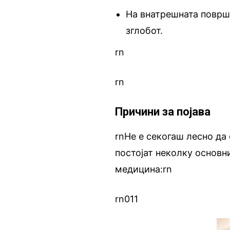
На внатрешната површи
зглобот.
rn
rn
Причини за појава
rnНе е секогаш лесно да 
постојат неколку основн
медицина:rn
rn011