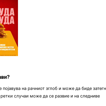
ави?
е појавува на рачниот зглоб и може да биде затег
о ретки случаи може да се развие и на следниве