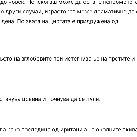
 до човек. Понекогаш може да остане непроменет
во други случаи, израстокот може драматично да 
 дена. Појавата на цистата е придружена од
ето на зглобовите при истегнување на прстите и
станува црвена и почнува да се лупи.
ува како последица од иритација на околните ткив