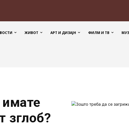
ВОСТИ
ЖИВОТ
АРТ И ДИЗАЈН
ФИЛМ И ТВ
МУ
 имате
т зглоб?