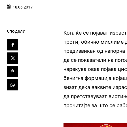
18.06.2017
Сподели
Кога ќе се појават израс
прсти, обично мислиме д
предизвикан од напорна
да се показатели на пог
нарекува оваа појава ци
бенигна формација којаш
знаат дека ваквите изра
да претставуваат вистин
прочитајте за што се ра