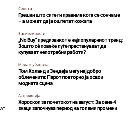
Совети
Грешки што сите ги правиме кога се сончаме
– а можат да ја оштетат кожата
Занимливости
„No Buy“ предизвикот е најпопуларниот тренд:
Зошто сè повеќе луѓе престануваат да
купуваат непотребни работи?
Мода и убавина
Том Холанд и Зендеја меѓу најдобро
облечените: Парот повторно ја освои
модната сцена
Астрологија
Хороскоп за почетокот на август: За овие 4
знаци започнува период на големи промени
нат