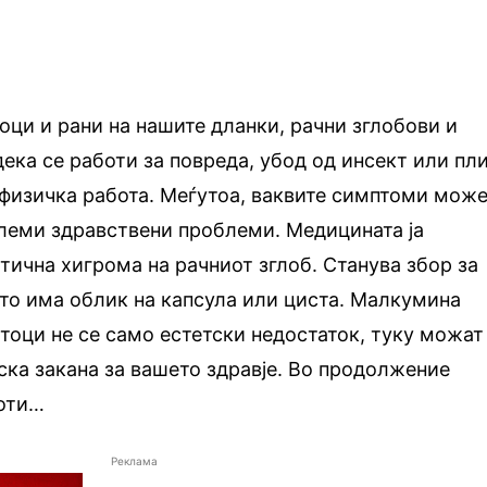
тоци и рани на нашите дланки, рачни зглобови и
ека се работи за повреда, убод од инсект или пл
 физичка работа. Меѓутоа, ваквите симптоми мож
олеми здравствени проблеми. Медицината ја
стична хигрома на рачниот зглоб. Станува збор за
то има облик на капсула или циста. Малкумина
стоци не се само естетски недостаток, туку можат
ска закана за вашето здравје. Во продолжение
боти…
Реклама