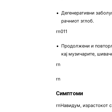
Дегенеративни заболув
рачниот зглоб.
rn011
Продолжени и повторл
кај музичарите, шивач
rn
rn
Симптоми
rnНавидум, израстокот с