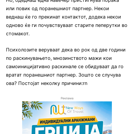
или повик од поранешниот партнер. Некои
веднаш ќе го прекинат контактот, додека некои
одново ќе ги почувствуваат старите пеперутки во
стомакот.
Психолозите веруваат дека во рок од две години
по раскинувањето, мнозинството мажи кои
самоиницијативно раскинале се обидуваат да го
вратат поранешниот партнер. Зошто се случува
ова? Постојат неколку причини:rn
Реклама