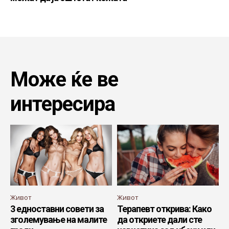
Може ќе ве
интересира
Живот
Живот
3 едноставни совети за
Терапевт открива: Како
зголемување на малите
да откриете дали сте