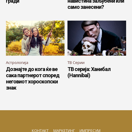
гради
навистина заљубени или
само занесени?
Астрологија
ТВ Серии
Дознајте до кога ќе ве
ТВ серија: Ханибал
сака партнерот според
(Hannibal)
неговиот хороскопски
знак
КОНТАКТ
МАРКЕТИНГ
ИМПРЕСУМ