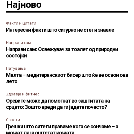
Најново
Факти и цитати
Интересни факти што сигурно не сте ги знаеле
Направи сам
Направи сам: Освежувач за тоалет од природни
состојки
Патувања
Малта – медитеранскиот бисер што ќе ве освои ова
лето
Здравје и фитнес
Оревите може да помогнат во заштитата на
срцето: Зошто вреди да ги јадете почесто?
Совети
Грешки што сите ги правиме кога се сончаме – а
можат да ја оштетат кожата