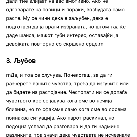
дали тие влијаат на вас емотивно. Ако не
одговарате на повици и пораки, возбудата само
расте. Му се чини дека е заљубен, дека е
подготвен да ја врати избраната, но штом таа ќе
даде шанса, мажот губи интерес, оставајќи ја
девојката повторно со скршено срце.rn
3. Љубов
rnДа, и тоа се случува. Понекогаш, за да ги
разберете вашите чувства, треба да изгубите или
да бидете на растојание. Честопати ни се допаѓа
чувството кое се јавува кога сме во нечија
близина, но го сфаќаме само кога сме во сосема
поинаква ситуација. Ако парот раскинал, но
подоцна успеал да разговара и да ги надмине
разликите, тоа значи дека чувствата не исчезнале