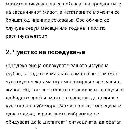
мажите почнуваат да се сеќаваат на предностите
на заедничкиот живот, а негативните моменти се
бришат од нивните сеќавања. Ова обично се
случува седум месеци или година и пол по
раскинувањето.rn
2. Чувство на поседување
rnДодека вие ја оплакувате вашата изгубена
љубов, страдате и мислите само на него, мажот
чувствува дека има огромно влијание врз вашиот
живот. Но, кога ќе станете независни и ќе научите
да бидете среќни, можно е наеднаш да доживее
чувство на љубомора. Затоа, по шест месеци или
една година, поранешните избраници се
обидуваат да ја „испитаат“ ситуацијата, да сфатат