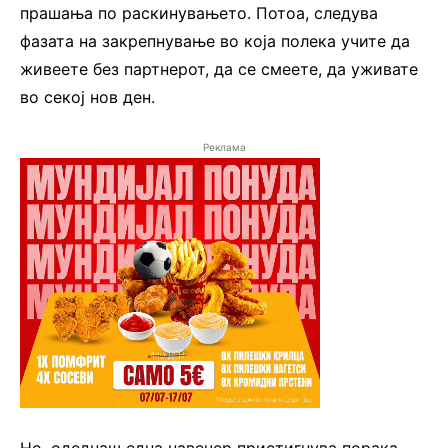
прашања по раскинувањето. Потоа, следува
фазата на закрепнување во која полека учите да
живеете без партнерот, да се смеете, да уживате
во секој нов ден.
Реклама
Но, одеднаш една навечер пристигнува порака