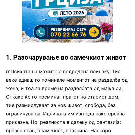
1. Разочарување во самечкиот живот
rnПсихата на мажите е подредена поинаку. Тие
веќе еднаш го поминале моментот на разделба од
жена, и тоа за време на разделбата од мајка си.
Откако ќе го преминат прагот на стариот дом,
тие размислуваат за нов живот, слобода, без
ограничувања. Иднината им изгледа како среќна
приказна. Но, реалноста е далеку од фантазија:
празен стан, осаменост, празнина. Наскоро