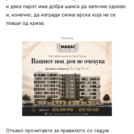
и дека парот има добра шанса да започне одново
и, конечно, да изгради силна врска која не се
плаши од криза.
Реклама
Откако прочитавте за правилото со седум