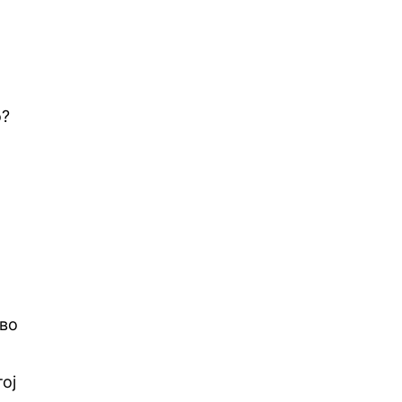
о?
 во
тој