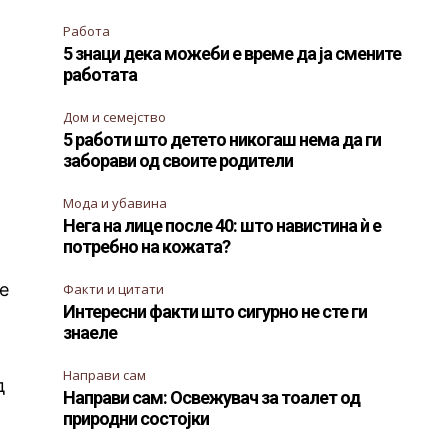
Работа
5 знаци дека можеби е време да ја смените
работата
Дом и семејство
5 работи што детето никогаш нема да ги
заборави од своите родители
Мода и убавина
Нега на лице после 40: што навистина ѝ е
потребно на кожата?
е
Факти и цитати
Интересни факти што сигурно не сте ги
знаеле
Направи сам
д
Направи сам: Освежувач за тоалет од
природни состојки