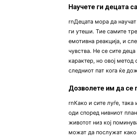
Научете ги децата с
rnДецата мора да научат 
ги утеши. Тие самите тре
емотивна реакција, и сл
чувства. Не се сите дец
карактер, но овој метод
следниот пат кога ќе до
Дозволете им да се 
rnКако и сите луѓе, така
оди според нивниот план
животот низ кој поминув
можат да послужат како 