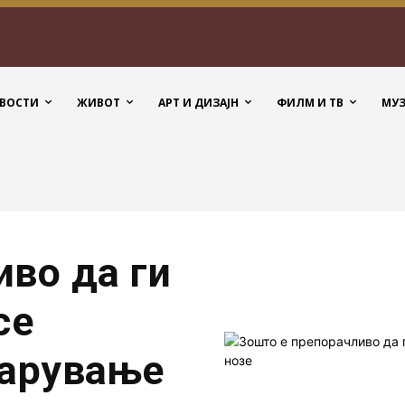
ВОСТИ
ЖИВОТ
АРТ И ДИЗАЈН
ФИЛМ И ТВ
МУ
иво да ги
се
чарување