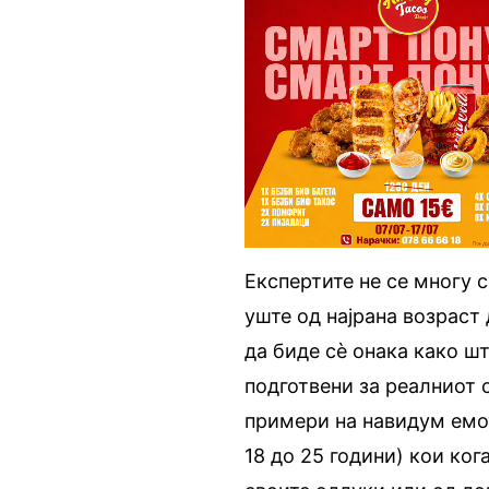
Експертите не се многу с
уште од најрана возраст
да биде сè онака како шт
подготвени за реалниот 
примери на навидум емот
18 до 25 години) кои ког