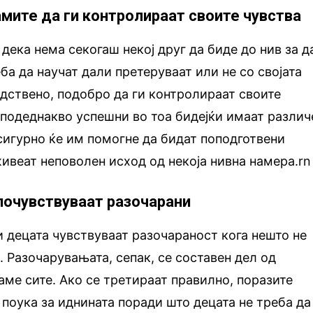
амите да ги контролираат своите чувства
дека нема секогаш некој друг да биде до нив за д
ба да научат дали претеруваат или не со својата
едствено, подобро да ги контролираат своите
а подеднакво успешни во тоа бидејќи имаат различ
 сигурно ќе им помогне да бидат поподготвени
живеат неповолен исход од некоја нивна намера.rn
почувствуваат разочарани
 и децата чувствуваат разочараност кога нешто не
. Разочарувањата, сепак, се составен дел од
аме сите. Ако се третираат правилно, поразите
поука за иднината поради што децата не треба да