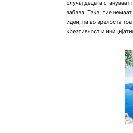
случај децата стануваат
забава. Така, тие немаа
идеи, па во зрелоста то
креативност и иницијати