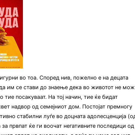
игурни во тоа. Според нив, пожелно е на децата
 да им се стави до знаење дека во животот не мож
о тие посакуваат. На тој начин, тие ќе бидат
свет надвор од семејниот дом. Постојат премногу
ивно стабилни луѓе во доцната адолесценција (о
а за првпат ќе ги воочат негативните последици од