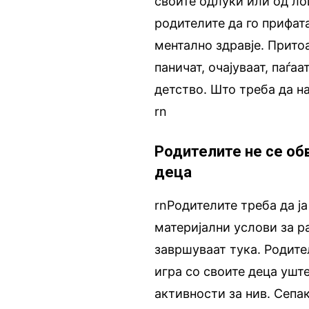
своите одлуки или од ло
родителите да го прифат
ментално здравје. Притоа
паничат, очајуваат, паѓа
детство. Што треба да н
rn
Родителите не се обв
деца
rnРодителите треба да ј
материјални услови за ра
завршуваат тука. Родите
игра со своите деца уште
активности за нив. Сепак