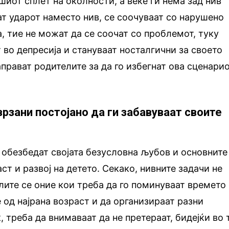
шиот сплет на околности, а веќе ги нема зад нив
ат ударот наместо нив, се соочуваат со нарушено
, тие не можат да се соочат со проблемот, туку
ат во депресија и стануваат носталгични за своето
аправат родителите за да го избегнат ова сценари
рзани постојано да ги забавуваат своите
а обезбедат својата безусловна љубов и основните
ст и развој на детето. Секако, нивните задачи не
лите се оние кои треба да го поминуваат времето
 од најрана возраст и да организираат разни
, треба да внимаваат да не претераат, бидејќи во 