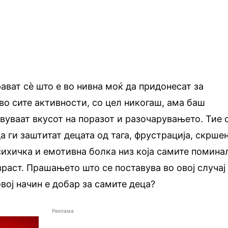
ават сè што е во нивна моќ да придонесат за
 во сите активности, со цел никогаш, ама баш
твуваат вкусот на поразот и разочарувањето. Тие 
 ги заштитат децата од тага, фрустрација, скрше
психичка и емотивна болка низ која самите помина
раст. Прашањето што се поставува во овој случај 
вој начин е добар за самите деца?
Реклама