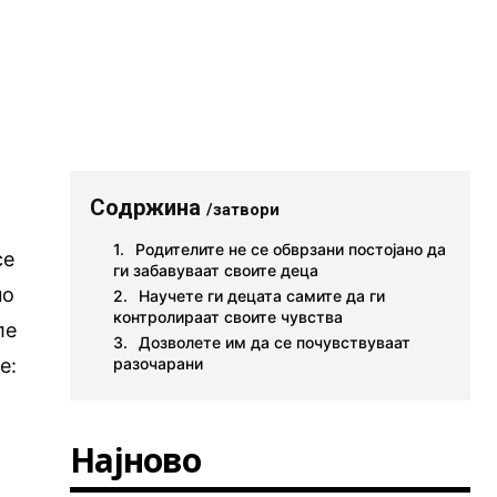
Содржина
/затвори
Родителите не се обврзани постојано да
се
ги забавуваат своите деца
но
Научете ги децата самите да ги
контролираат своите чувства
ле
Дозволете им да се почувствуваат
е:
разочарани
Најново