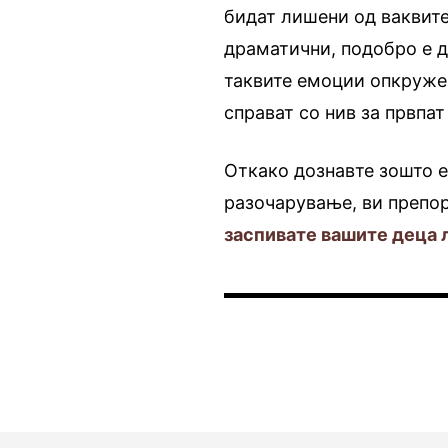
бидат лишени од ваквите
драматични, подобро е д
таквите емоции опкружен
справат со нив за првпат
Откако дознавте зошто е
разочарување, ви препо
заспивате вашите деца 