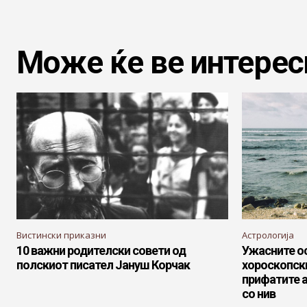
Може ќе ве интерес
Вистински приказни
Астрологија
10 важни родителски совети од
Ужасните ос
полскиот писател Јануш Корчак
хороскопски
прифатите а
со нив