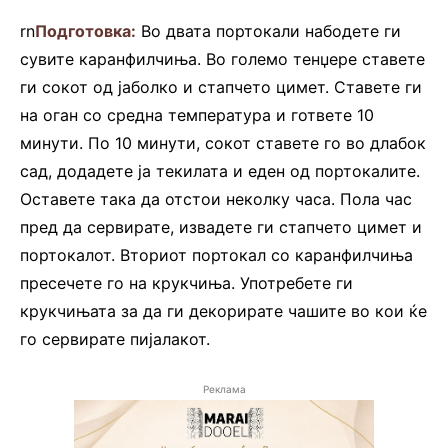
rn
Подготовка:
Во двата портокали набодете ги
сувите каранфилчиња. Во големо тенџере ставете
ги сокот од јаболко и стапчето цимет. Ставете ги
на оган со средна температура и гответе 10
минути. По 10 минути, сокот ставете го во длабок
сад, додадете ја текилата и еден од портокалите.
Оставете така да отстои неколку часа. Пола час
пред да сервирате, извадете ги стапчето цимет и
портокалот. Вториот портокал со каранфилчиња
пресечете го на крукчиња. Употребете ги
крукчињата за да ги декорирате чашите во кои ќе
го сервирате пијалакот.
Реклама