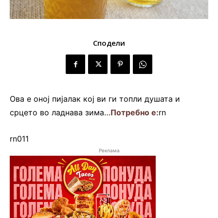
Сподели
Ова е оној пијалак кој ви ги топли душата и
срцето во ладнава зима…
Потребно е:
rn
rn011
Реклама