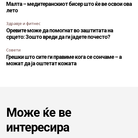
Малта – медитеранскиот бисер што ќе ве освои ова
лето
Здравје и фитнес
Оревите може да помогнат во заштитата на
срцето: Зошто вреди да ги јадете почесто?
Совети
Грешки што сите ги правиме кога се сончаме – а
можат да ја оштетат кожата
Може ќе ве
интересира