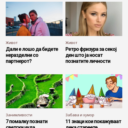
Живот
Живот
Дали е лошо да бидете
Ретро фризура за секој
неразделни со
ден што ја носат
партнерот?
познатите личности
Занимливости
Забава и хумор
7 помалку познати
11 знаци кои покажуваат
светски чуда
дека стареете