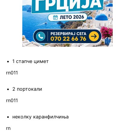
1 стапче цимет
rn011
2 портокали
rn011
неколку каранфилчиња
rn