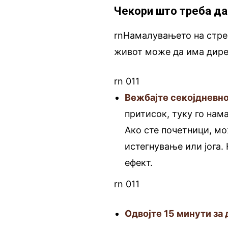
Чекори што треба да
rnНамалувањето на стре
живот може да има дирек
rn 011
Вежбајте секојдневно
притисок, туку го нам
Ако сте почетници, м
истегнување или јога.
ефект.
rn 011
Одвојте 15 минути за