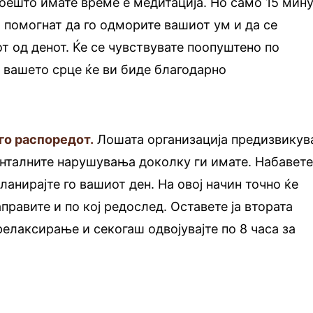
оешто имате време е медитација. Но само 15 мин
 помогнат да го одморите вашиот ум и да се
от од денот. Ќе се чувствувате поопуштено по
а вашето срце ќе ви биде благодарно
го распоредот.
Лошата организација предизвикув
енталните нарушувања доколку ги имате. Набавет
ланирајте го вашиот ден. На овој начин точно ќе
правите и по кој редослед. Оставете ја втората
релаксирање и секогаш одвојувајте по 8 часа за