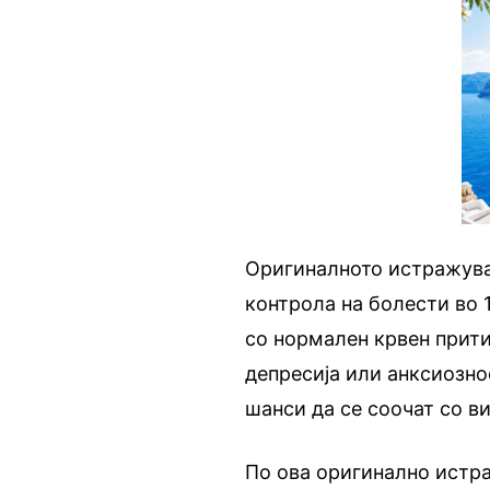
Оригиналното истражува
контрола на болести во 1
со нормален крвен прити
депресија или анксиозн
шанси да се соочат со в
По ова оригинално истр