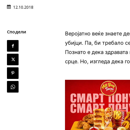
12.10.2018
Сподели
Веројатно веќе знаете де
убијци. Па, би требало 
Познато е дека здравата
срце. Но, изгледа дека г