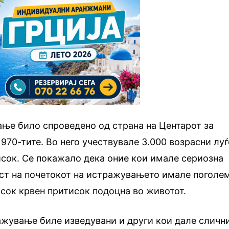
ње било спроведено од страна на Центарот за
970-тите. Во него учествувале 3.000 возрасни луѓ
сок. Се покажало дека оние кои имале сериозна
ост на почетокот на истражувањето имале поголе
исок крвен притисок подоцна во животот.
ажување биле изведувани и други кои дале сличн