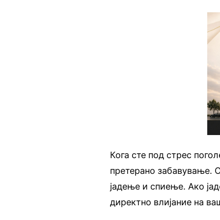
Кога сте под стрес погол
претерано забавување. О
јадење и спиење. Ако ја
директно влијание на ва