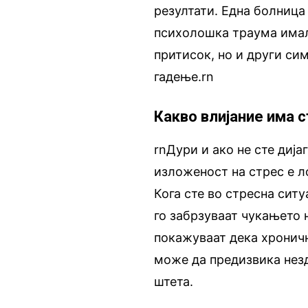
резултати. Една болница
психолошка траума имал
притисок, но и други си
гадење.rn
Какво влијание има 
rnДури и ако не сте диј
изложеност на стрес е л
Кога сте во стресна сит
го забрзуваат чукањето 
покажуваат дека хроничн
може да предизвика нез
штета.