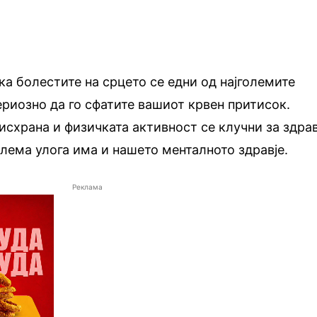
ка болестите на срцето се едни од најголемите
сериозно да го сфатите вашиот крвен притисок.
 исхрана и физичката активност се клучни за здра
олема улога има и нашето менталното здравје.
Реклама