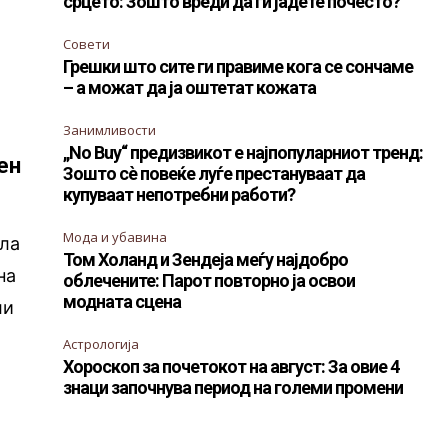
срцето: Зошто вреди да ги јадете почесто?
Совети
Грешки што сите ги правиме кога се сончаме
– а можат да ја оштетат кожата
Занимливости
„No Buy“ предизвикот е најпопуларниот тренд:
ен
Зошто сè повеќе луѓе престануваат да
купуваат непотребни работи?
Мода и убавина
ила
Том Холанд и Зендеја меѓу најдобро
на
облечените: Парот повторно ја освои
модната сцена
ли
Астрологија
Хороскоп за почетокот на август: За овие 4
знаци започнува период на големи промени