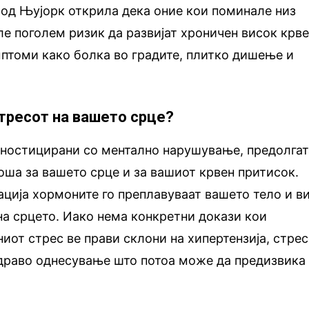
 од Њујорк открила дека оние кои поминале низ
е поголем ризик да развијат хроничен висок крв
мптоми како болка во градите, плитко дишење и
стресот на вашето срце?
агностицирани со ментално нарушување, предолгат
оша за вашето срце и за вашиот крвен притисок.
уација хормоните го преплавуваат вашето тело и в
на срцето. Иако нема конкретни докази кои
иот стрес ве прави склони на хипертензија, стре
драво однесување што потоа може да предизвика