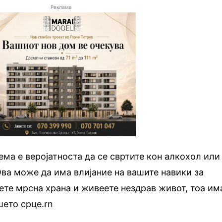
Реклама
ема е веројатноста да се свртите кон алкохол или
ва може да има влијание на вашите навики за
дете мрсна храна и живеете нездрав живот, тоа им
шето срце.rn