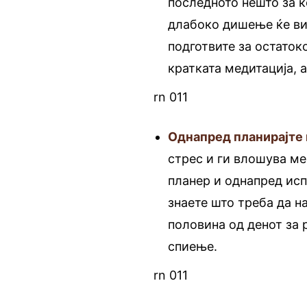
последното нешто за к
длабоко дишење ќе ви
подготвите за остаток
кратката медитација, 
rn 011
Однапред планирајте 
стрес и ги влошува м
планер и однапред исп
знаете што треба да на
половина од денот за 
спиење.
rn 011