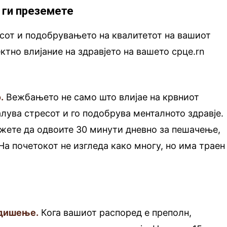
 ги преземете
сот и подобрувањето на квалитетот на вашиот
тно влијание на здравјето на вашето срце.rn
.
Вежбањето не само што влијае на крвниот
алува стресот и го подобрува менталното здравје.
ожете да одвоите 30 минути дневно за пешачење,
 На почетокот не изгледа како многу, но има траен
 дишење.
Кога вашиот распоред е преполн,