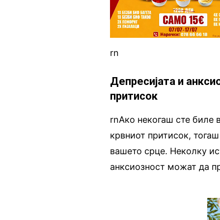
rn
Депресијата и анкси
притисок
rnАко некогаш сте биле 
крвниот притисок, тогаш
вашето срце. Неколку и
анксиозност можат да пр