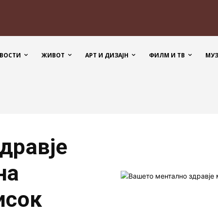
ВОСТИ
ЖИВОТ
АРТ И ДИЗАЈН
ФИЛМ И ТВ
МУ
дравје
на
исок