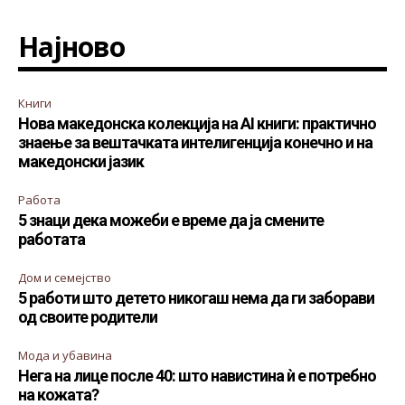
Најново
Книги
Нова македонска колекција на AI книги: практично
знаење за вештачката интелигенција конечно и на
македонски јазик
Работа
5 знаци дека можеби е време да ја смените
работата
Дом и семејство
5 работи што детето никогаш нема да ги заборави
од своите родители
Мода и убавина
Нега на лице после 40: што навистина ѝ е потребно
на кожата?