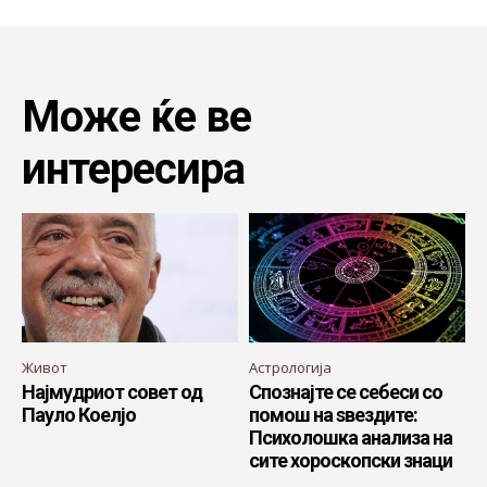
Може ќе ве
интересира
Живот
Астрологија
Најмудриот совет од
Спознајте се себеси со
Пауло Коелјо
помош на ѕвездите:
Психолошка анализа на
сите хороскопски знаци