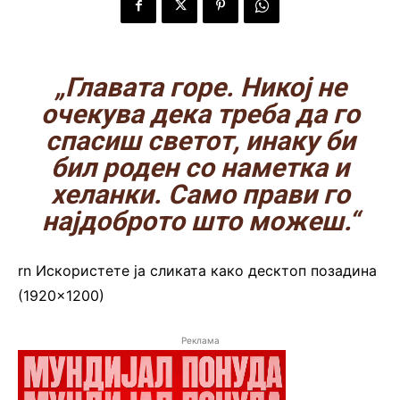
„Главата горе. Никој не
очекува дека треба да го
спасиш светот, инаку би
бил роден со наметка и
хеланки. Само прави го
најдоброто што можеш.“
rn
Искористете ја сликата како десктоп позадина
(1920×1200)
Реклама