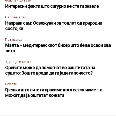
Факти и цитати
Интересни факти што сигурно не сте ги знаеле
Направи сам
Направи сам: Освежувач за тоалет од природни
состојки
Патувања
Малта – медитеранскиот бисер што ќе ве освои ова
лето
Здравје и фитнес
Оревите може да помогнат во заштитата на
срцето: Зошто вреди да ги јадете почесто?
Совети
Грешки што сите ги правиме кога се сончаме – а
можат да ја оштетат кожата