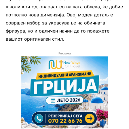
шноли кои одговараат со вашата облека, ќе добие
потполно нова димензија. Овој моден детаљ е
совршен избор за украсување на обичната
фризура, но и одличен начин да го покажете
вашиот оригинален стил.
Реклама