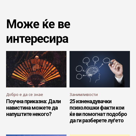
Може ќе ве
интересира
Добро е да се знае
Занимливости
Поучна приказна: Дали
25 изненадувачки
навистина можете да
психолошки факти кои
напуштите некого?
ќе ви помогнат подобро
да ги разберете луѓето