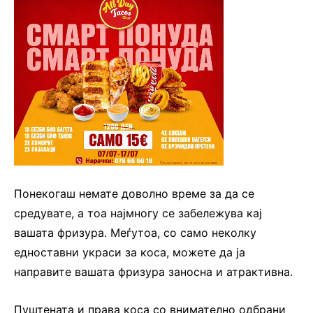
Понекогаш немате доволно време за да се
средувате, а тоа најмногу се забележува кај
вашата фризура. Меѓутоа, со само неколку
едноставни украси за коса, можете да ја
направите вашата фризура заносна и атрактивна.
Пуштената и права коса со внимателно одбрани