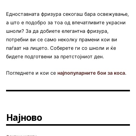
Едноставната фризура секогаш бара освежување,
а што е подобро за тоа од впечатливите украсни
шноли? За да добиете елегантна фризура,
потребни ви се само неколку прамени кои ви
паѓаат на лицето. Соберете ги со шноли и ќе
бидете подготвени за претстојниот ден.
Погледнете и кои се
најпопуларните бои за коса
.
Најново