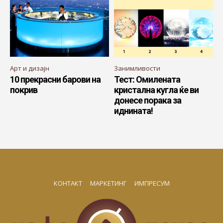
Арт и дизајн
Занимливости
10 прекрасни барови на
Тест: Омилената
покрив
кристална кугла ќе ви
донесе порака за
иднината!
КОНТАКТ
МАРКЕТИНГ
ИМПРЕСУМ