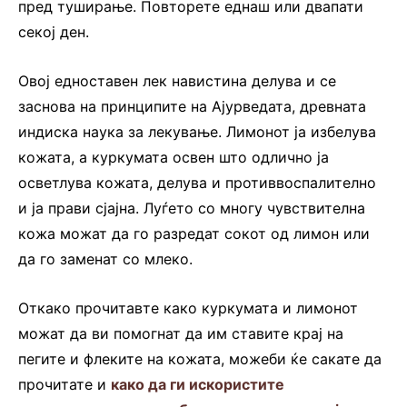
пред туширање. Повторете еднаш или двапати
секој ден.
Овој едноставен лек навистина делува и се
заснова на принципите на Ајурведата, древната
индиска наука за лекување. Лимонот ја избелува
кожата, а куркумата освен што одлично ја
осветлува кожата, делува и противвоспалително
и ја прави сјајна. Луѓето со многу чувствителна
кожа можат да го разредат сокот од лимон или
да го заменат со млеко.
Откако прочитавте како куркумата и лимонот
можат да ви помогнат да им ставите крај на
пегите и флеките на кожата, можеби ќе сакате да
прочитате и
како да ги искористите