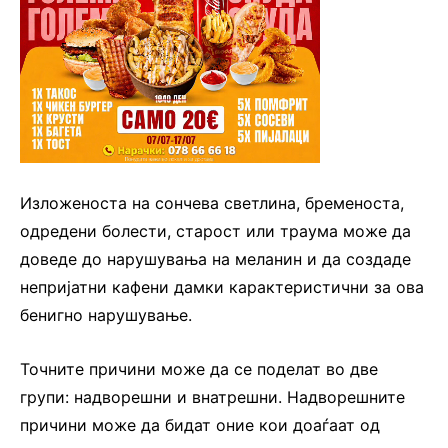
Изложеноста на сончева светлина, бременоста,
одредени болести, старост или траума може да
доведе до нарушувања на меланин и да создаде
непријатни кафени дамки карактеристични за ова
бенигно нарушување.
Точните причини може да се поделат во две
групи: надворешни и внатрешни. Надворешните
причини може да бидат оние кои доаѓаат од