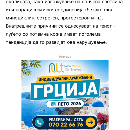
околината, како изложување на сончева светлина
или поради хемиски соединенија (бетаксолол,
миноциклин, естроген, прогестерон итн.).
Внатрешните причини се однесуваат на генот –
луѓето со потемна кожа имаат поголема
тенденција да го развијат ова нарушување.
Реклама