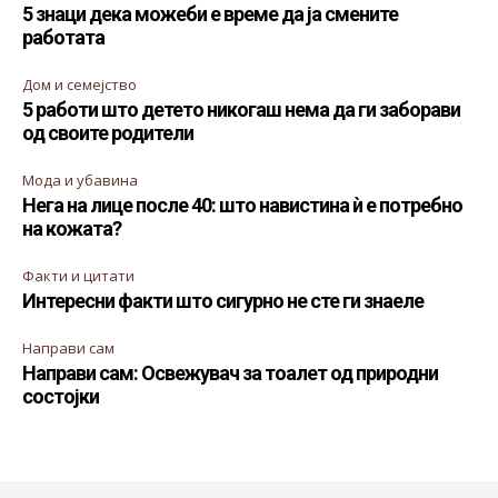
5 знаци дека можеби е време да ја смените
работата
Дом и семејство
5 работи што детето никогаш нема да ги заборави
од своите родители
Мода и убавина
Нега на лице после 40: што навистина ѝ е потребно
на кожата?
Факти и цитати
Интересни факти што сигурно не сте ги знаеле
Направи сам
Направи сам: Освежувач за тоалет од природни
состојки