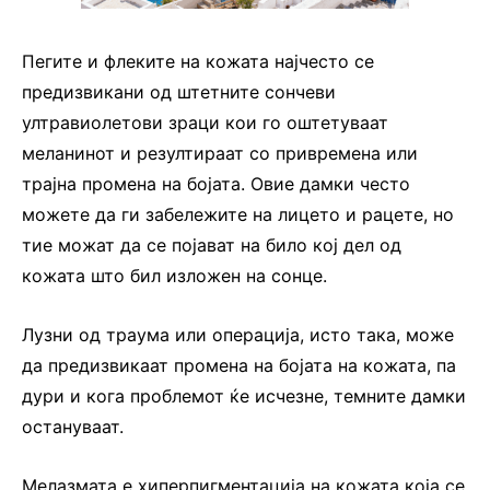
Пегите и флеките на кожата најчесто се
предизвикани од штетните сончеви
ултравиолетови зраци кои го оштетуваат
меланинот и резултираат со привремена или
трајна промена на бојата. Овие дамки често
можете да ги забележите на лицето и рацете, но
тие можат да се појават на било кој дел од
кожата што бил изложен на сонце.
Лузни од траума или операција, исто така, може
да предизвикаат промена на бојата на кожата, па
дури и кога проблемот ќе исчезне, темните дамки
остануваат.
Мелазмата е хиперпигментација на кожата која се