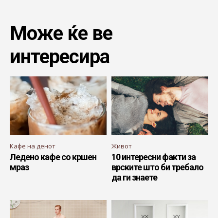
Може ќе ве
интересира
Кафе на денот
Живот
Ледено кафе со кршен
10 интересни факти за
мраз
врските што би требало
да ги знаете