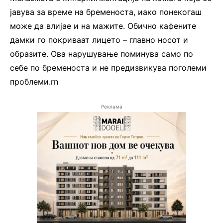
јавува за време на бременоста, иако понекогаш
може да влијае и на мажите. Обично кафените
дамки го покриваат лицето – главно носот и
образите. Ова нарушување поминува само по
себе по бременоста и не предизвикува поголеми
проблеми.rn
Реклама