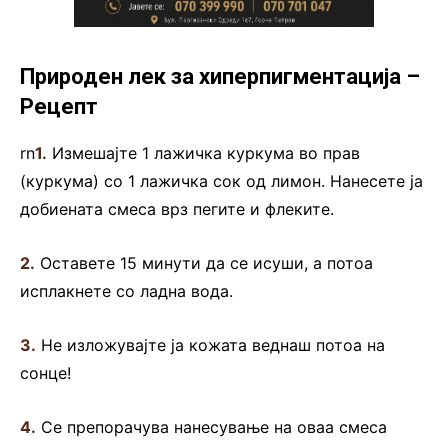
Природен лек за хиперпигментација –
Рецепт
rn
1.
Измешајте 1 лажичка куркума во прав
(куркума) со 1 лажичка сок од лимон. Нанесете ја
добиената смеса врз пегите и флеките.
2.
Оставете 15 минути да се исуши, а потоа
исплакнете со ладна вода.
3.
Не изложувајте ја кожата веднаш потоа на
сонце!
4.
Се препорачува нанесување на оваа смеса