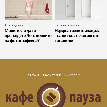
Арт и дизајн
Забава и хумор
Можете ли да ги
Најкреативните знаци за
пронајдете Лего коцките
тоалет кои некогаш сте
на фотографииве?
ги виделе
КОНТАКТ
МАРКЕТИНГ
ИМПРЕСУМ