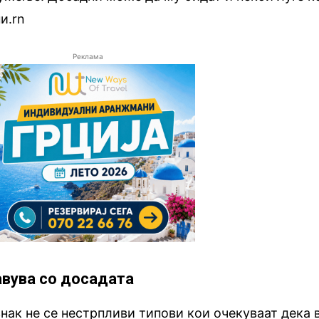
и.rn
Реклама
авува со досадата
знак не се нестрпливи типови кои очекуваат дека 