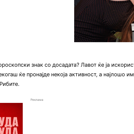
хороскопски знак со досадата? Лавот ќе ја искори
екогаш ќе пронајде некоја активност, а најлошо им
 Рибите.
Реклама