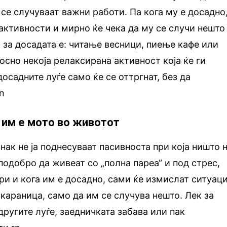
 се случуваат важни работи. Па кога му е досадно
 активности и мирно ќе чека да му се случи нешто
 за досадата е: читање весници, пиење кафе или
осно некоја релаксирана активност која ќе ги
досадните луѓе само ќе се оттргнат, без да
n
 им е мото во животот
нак не ја поднесуваат пасивноста при која ништо 
подобро да живеат со „полна пареа“ и под стрес,
ри и кога им е досадно, сами ќе измислат ситуаци
 караница, само да им се случува нешто. Лек за
другите луѓе, заедничката забава или пак