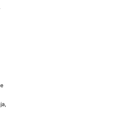
,
не
ја,