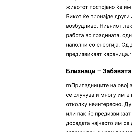
животот постојано ќе им
Бикот ќе пронајде други
возбудливо. Нивниот лек
работа во градината, одн
наполни со енергија. Од 
предизвикаат караница.r
Близнаци – Забавата
rnПрипадниците на овој з
се случува и многу им е 
отколку неинтересно. Ду
или пак ќе предизвикаат
досадата најчесто им се 