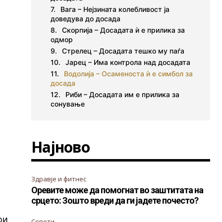
Вага – Нејзината колебливост ја
доведува до досада
Скорпија – Досадата ѝ е прилика за
одмор
Стрелец – Досадата тешко му паѓа
Јарец – Има контрола над досадата
Водолија – Осаменоста ѝ е симбол за
досада
Риби – Досадата им е прилика за
сонување
Најново
Здравје и фитнес
Оревите може да помогнат во заштитата на
срцето: Зошто вреди да ги јадете почесто?
ои
Совети