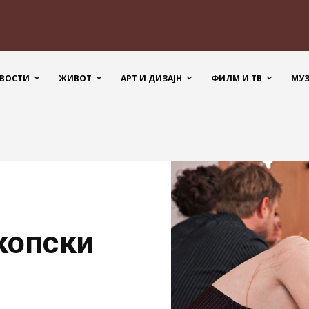
ВОСТИ
ЖИВОТ
АРТ И ДИЗАЈН
ФИЛМ И ТВ
МУ
копски