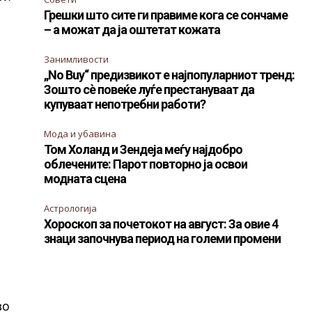
Грешки што сите ги правиме кога се сончаме
– а можат да ја оштетат кожата
Занимливости
„No Buy“ предизвикот е најпопуларниот тренд:
Зошто сè повеќе луѓе престануваат да
купуваат непотребни работи?
Мода и убавина
Том Холанд и Зендеја меѓу најдобро
облечените: Парот повторно ја освои
модната сцена
Астрологија
Хороскоп за почетокот на август: За овие 4
знаци започнува период на големи промени
во