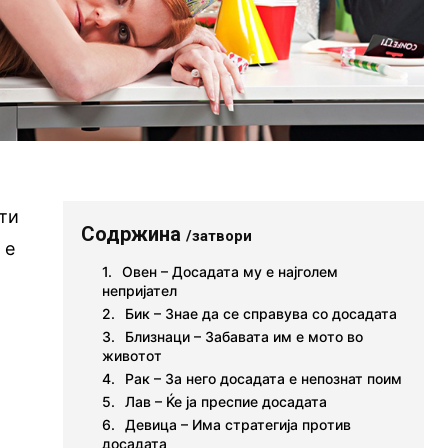
сти
Содржина
/затвори
 е
Овен – Досадата му е најголем
непријател
Бик – Знае да се справува со досадата
Близнаци – Забавата им е мото во
животот
Рак – За него досадата е непознат поим
Лав – Ќе ја преспие досадата
Девица – Има стратегија против
досадата