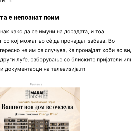
ти.rn
ата е непознат поим
нак како да се имуни на досадата, и тоа
 со кој можат во сè да пронајдат забава. Во
ересно не им се случува, ќе пронајдат хоби во ви
други луѓе, озборување со блиските пријатели ил
и документарци на телевизија.rn
Реклама