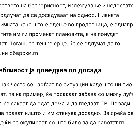
чувството на бескорисност, излежување и недостат
е одлучат да се досадуваат на одмор. Нивната
обичната како што е одење во продавница, е однап
гите им ги променат плановите, а не понудат
тат. Тогаш, со тешко срце, ќе се одлучат да го
шни обврски.rn
лебливост ја доведува до досада
нак често се наоѓаат во ситуации каде што ни тие
ат, па на пример, ќе посакаат забава со многу луѓ
а ќе сакаат да одат дома и да гледаат ТВ. Поради
не прават ништо и им станува досадно. За среќа о
ејќи се окупираат со што било за да работат.rn