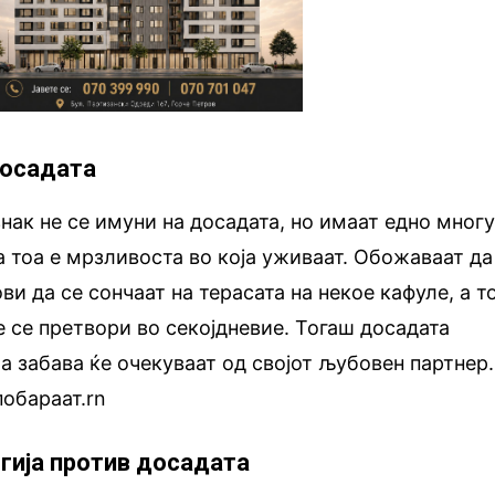
досадата
знак не се имуни на досадата, но имаат едно мног
а тоа е мрзливоста во која уживаат. Обожаваат да
ови да се сончаат на терасата на некое кафуле, а т
е се претвори во секојдневие. Тогаш досадата
 а забава ќе очекуваат од својот љубовен партнер.
побараат.rn
гија против досадата