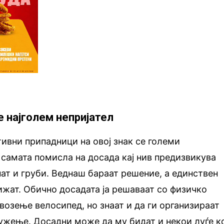
е најголем непријател
ивни припадници на овој знак се големи
 самата помисла на досада кај нив предизвикува
нат и груби. Веднаш бараат решение, а единствен
ижат. Обично досадата ја решаваат со физичко
озење велосипед, но знаат и да ги организираат
ружење. Досадни може да му бидат и некои луѓе к