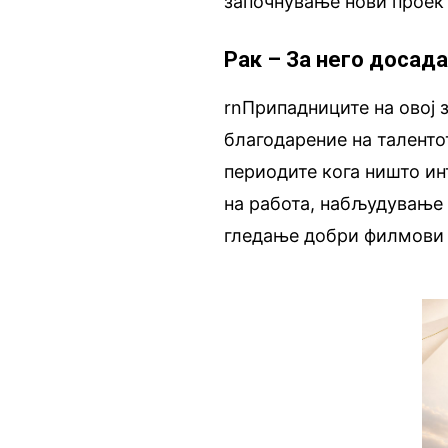
започнување нови проек
Рак – За него досад
rnПрипадниците на овој з
благодарение на талентот
периодите кога ништо инт
на работа, набљудување 
гледање добри филмови 