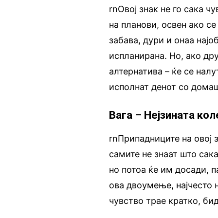
rnОвој знак не го сака 
на планови, освен ако с
забава, дури и онаа нај
испланирана. Но, ако дру
алтернатива – ќе се налу
исполнат денот со дома
Вага – Нејзината ко
rnПрипадниците на овој з
самите не знаат што сака
но потоа ќе им досади, п
ова двоумење, најчесто 
чувство трае кратко, бид