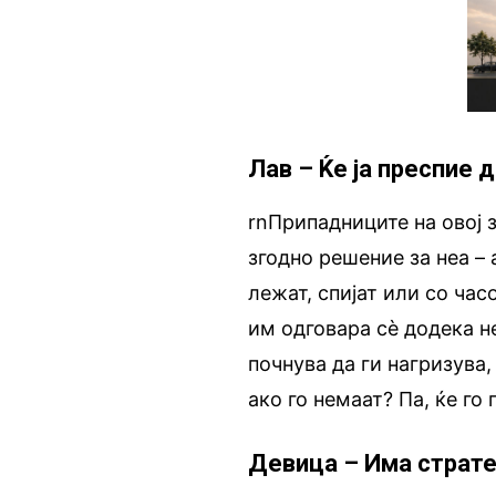
Лав – Ќе ја преспие 
rnПрипадниците на овој 
згодно решение за неа – 
лежат, спијат или со час
им одговара сè додека н
почнува да ги нагризува,
ако го немаат? Па, ќе го 
Девица – Има страте