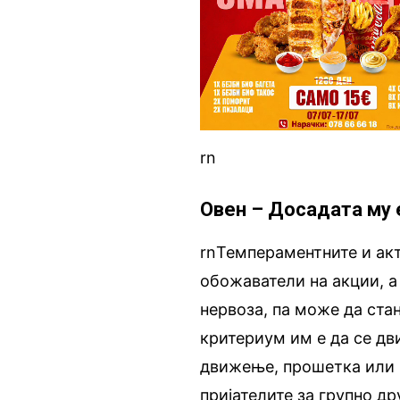
rn
Овен – Досадата му 
rnТемпераментните и акт
обожаватели на акции, а
нервоза, па може да ста
критериум им е да се дв
движење, прошетка или в
пријателите за групно д