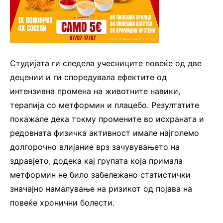
Студијата ги следела учесниците повеќе од две
децении и ги споредувала ефектите од
интензивна промена на животните навики,
терапија со метформин и плацебо. Резултатите
покажале дека токму промените во исхраната и
редовната физичка активност имале најголемо
долгорочно влијание врз зачувувањето на
здравјето, додека кај групата која примала
метформин не било забележано статистички
значајно намалување на ризикот од појава на
повеќе хронични болести.