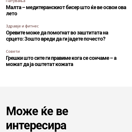
Патувања
Малта – медитеранскиот бисер што ќе ве освои ова
лето
Здравје и фитнес
Оревите може да помогнат во заштитата на
срцето: Зошто вреди да ги јадете почесто?
Совети
Грешки што сите ги правиме кога се сончаме – а
можат да ја оштетат кожата
Може ќе ве
интересира