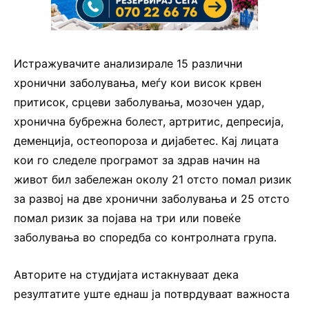
Истражувачите анализирале 15 различни
хронични заболувања, меѓу кои висок крвен
притисок, срцеви заболувања, мозочен удар,
хронична бубрежна болест, артритис, депресија,
деменција, остеопороза и дијабетес. Кај лицата
кои го следеле програмот за здрав начин на
живот бил забележан околу 21 отсто помал ризик
за развој на две хронични заболувања и 25 отсто
помал ризик за појава на три или повеќе
заболувања во споредба со контролната група.
Авторите на студијата истакнуваат дека
резултатите уште еднаш ја потврдуваат важноста