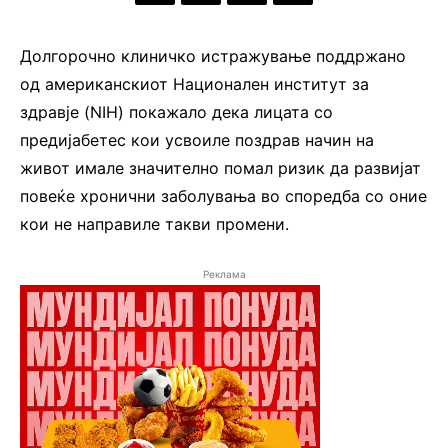
Долгорочно клиничко истражување поддржано
од американскиот Национален институт за
здравје (NIH) покажало дека лицата со
предијабетес кои усвоиле поздрав начин на
живот имале значително помал ризик да развијат
повеќе хронични заболувања во споредба со оние
кои не направиле такви промени.
Реклама