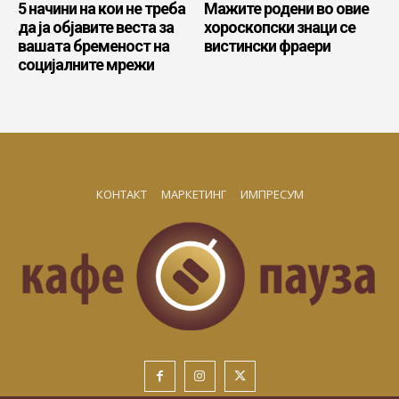
5 начини на кои не треба
Мажите родени во овие
да ја објавите веста за
хороскопски знаци се
вашата бременост на
вистински фраери
социјалните мрежи
КОНТАКТ
МАРКЕТИНГ
ИМПРЕСУМ