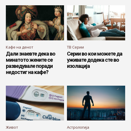
Кафе на денот
ТВ Серии
Дали знаевте дека во
Серии во кои можете да
минатото жените се
уживате додека сте во
разведувале поради
изолација
недостиг на кафе?
Живот
Астрологија