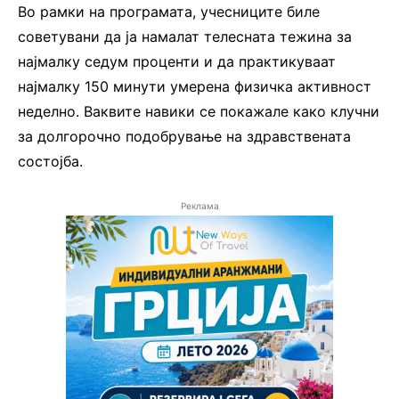
Во рамки на програмата, учесниците биле
советувани да ја намалат телесната тежина за
најмалку седум проценти и да практикуваат
најмалку 150 минути умерена физичка активност
неделно. Ваквите навики се покажале како клучни
за долгорочно подобрување на здравствената
состојба.
Реклама