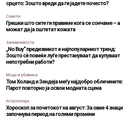
срцето: Зошто вреди да ги јадете почесто?
Совети
Грешки што сите ги правиме кога се сончаме – а
можат да ја оштетат кожата
Занимливости
„No Buy“ предизвикот е најпопуларниот тренд:
Зошто сè повеќе луѓе престануваат да купуваат
непотребни работи?
Мода и убавина
Том Холанд и Зендеја меѓу најдобро облечените:
Парот повторно ја освои модната сцена
Астрологија
Хороскоп за почетокот на август: За овие 4 знаци
започнува период на големи промени