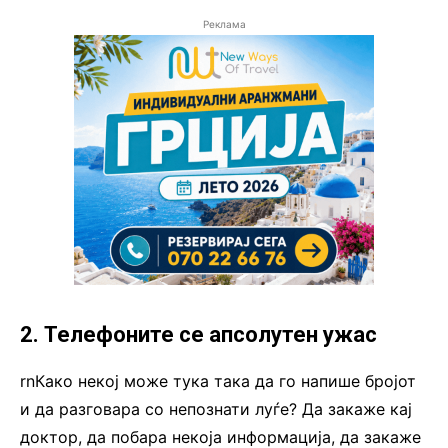
Реклама
2. Телефоните се апсолутен ужас
rnКако некој може тука така да го напише бројот
и да разговара со непознати луѓе? Да закаже кај
доктор, да побара некоја информација, да закаже