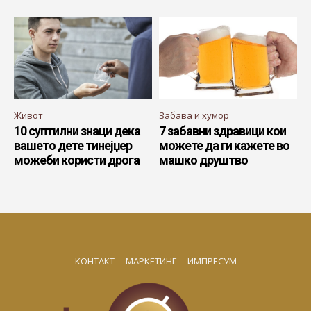
Живот
Забава и хумор
10 суптилни знаци дека
7 забавни здравици кои
вашето дете тинејџер
можете да ги кажете во
можеби користи дрога
машко друштво
КОНТАКТ
МАРКЕТИНГ
ИМПРЕСУМ