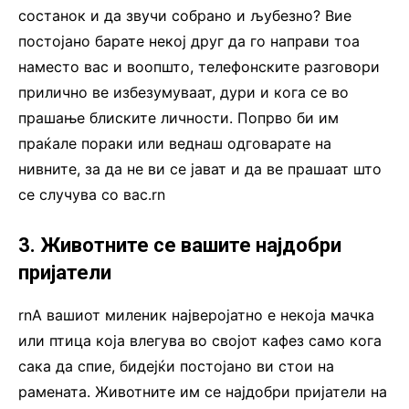
состанок и да звучи собрано и љубезно? Вие
постојано барате некој друг да го направи тоа
наместо вас и воопшто, телефонските разговори
прилично ве избезумуваат, дури и кога се во
прашање блиските личности. Попрво би им
праќале пораки или веднаш одговарате на
нивните, за да не ви се јават и да ве прашаат што
се случува со вас.rn
3. Животните се вашите најдобри
пријатели
rnА вашиот миленик најверојатно е некоја мачка
или птица која влегува во својот кафез само кога
сака да спие, бидејќи постојано ви стои на
рамената. Животните им се најдобри пријатели на