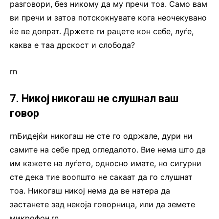
разговори, без никому да му пречи тоа. Само вам
ви пречи и затоа потскокнувате кога неочекувано
ќе ве допрат. Држете ги рацете кон себе, луѓе,
каква е таа дрскост и слобода?
rn
7. Никој никогаш не слушнал ваш
говор
rnБидејќи никогаш не сте го одржале, дури ни
самите на себе пред огледалото. Вие нема што да
им кажете на луѓето, односно имате, но сигурни
сте дека тие воопшто не сакаат да го слушнат
тоа. Никогаш никој нема да ве натера да
застанете зад некоја говорница, или да земете
микрофон.rn