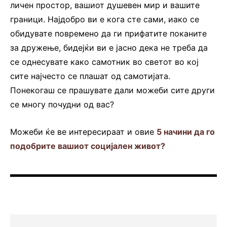
личен простор, вашиот душевен мир и вашите
граници. Најдобро ви е кога сте сами, иако се
обидувате повремено да ги прифатите поканите
за дружење, бидејќи ви е јасно дека не треба да
се однесувате како самотник во светот во кој
сите најчесто се плашат од самотијата.
Понекогаш се прашувате дали можеби сите други
се многу почудни од вас?
Можеби ќе ве интересираат и овие
5 начини да го
подобрите вашиот социјален живот?