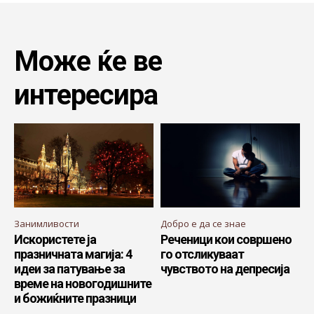
Може ќе ве
интересира
Занимливости
Добро е да се знае
Искористете ја
Реченици кои совршено
празничната магија: 4
го отсликуваат
идеи за патување за
чувството на депресија
време на новогодишните
и божиќните празници