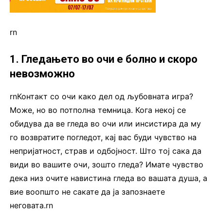
rn
1. Гледањето во очи е болно и скоро
невозможно
rnКонтакт со очи како дел од љубовната игра?
Може, но во потполна темница. Кога некој се
обидува да ве гледа во очи или инсистира да му
го возвратите погледот, кај вас буди чувство на
непријатност, страв и одбојност. Што тој сака да
види во вашите очи, зошто гледа? Имате чувство
дека низ очите навистина гледа во вашата душа, а
вие воопшто не сакате да ја запознаете
неговата.rn