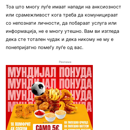
Тоа што многу луѓе имаат напади на анксиозност
или срамежливост кога треба да комуницираат
со непознати личности, да побараат услуга или
информација, не е многу утешно. Вам ви изгледа
дека сте тотален чудак и дека никому не му е
понепријатно помеѓу луѓе од вас.
Реклама