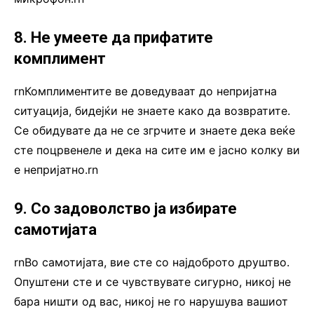
8. Не умеете да прифатите
комплимент
rnКомплиментите ве доведуваат до непријатна
ситуација, бидејќи не знаете како да возвратите.
Се обидувате да не се згрчите и знаете дека веќе
сте поцрвенеле и дека на сите им е јасно колку ви
е непријатно.rn
9. Со задоволство ја избирате
самотијата
rnВо самотијата, вие сте со најдоброто друштво.
Опуштени сте и се чувствувате сигурно, никој не
бара ништи од вас, никој не го нарушува вашиот