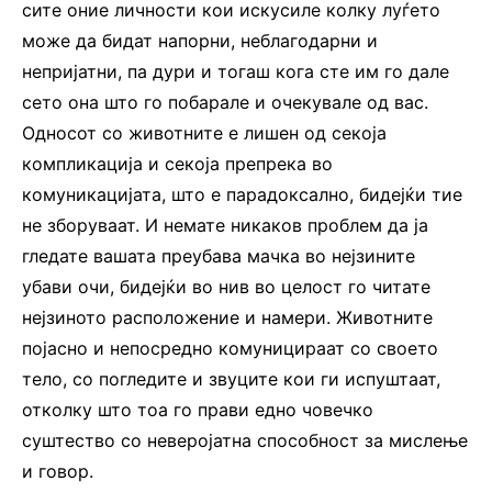
сите оние личности кои искусиле колку луѓето
може да бидат напорни, неблагодарни и
непријатни, па дури и тогаш кога сте им го дале
сето она што го побарале и очекувале од вас.
Односот со животните е лишен од секоја
компликација и секоја препрека во
комуникацијата, што е парадоксално, бидејќи тие
не зборуваат. И немате никаков проблем да ја
гледате вашата преубава мачка во нејзините
убави очи, бидејќи во нив во целост го читате
нејзиното расположение и намери. Животните
појасно и непосредно комуницираат со своето
тело, со погледите и звуците кои ги испуштаат,
отколку што тоа го прави едно човечко
суштество со неверојатна способност за мислење
и говор.