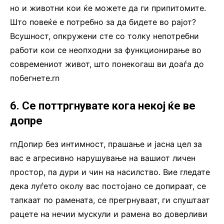
но и животни кои ќе можете да ги припитомите.
Што повеќе е потребно за да бидете во рајот?
Всушност, опкружени сте со толку непотребни
работи кои се неопходни за функционирање во
современиот живот, што понекогаш ви доаѓа до
побегнете.rn
6. Се поттргнувате кога некој ќе ве
допре
rnДопир без интимност, прашање и јасна цел за
вас е агресивно нарушување на вашиот личен
простор, па дури и чин на насилство. Вие гледате
дека луѓето околу вас постојано се допираат, се
тапкаат по рамената, се прегрнуваат, ги спуштаат
рацете на нечии мускули и рамена во доверливи