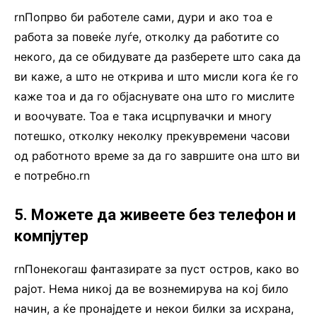
rnПопрво би работеле сами, дури и ако тоа е
работа за повеќе луѓе, отколку да работите со
некого, да се обидувате да разберете што сака да
ви каже, а што не открива и што мисли кога ќе го
каже тоа и да го објаснувате она што го мислите
и воочувате. Тоа е така исцрпувачки и многу
потешко, отколку неколку прекувремени часови
од работното време за да го завршите она што ви
е потребно.rn
5. Можете да живеете без телефон и
компјутер
rnПонекогаш фантазирате за пуст остров, како во
рајот. Нема никој да ве вознемирува на кој било
начин, а ќе пронајдете и некои билки за исхрана,