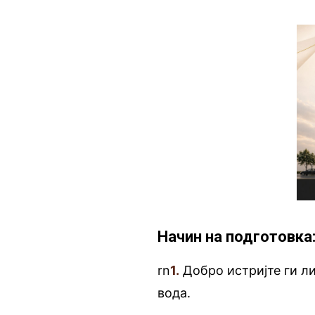
Начин на подготовка
rn
1.
Добро истријте ги ли
вода.