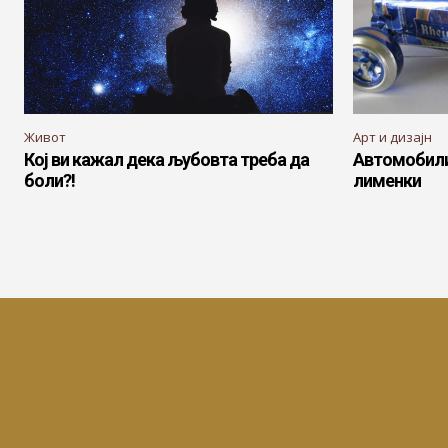
Живот
Арт и дизајн
Кој ви кажал дека љубовта треба да
Автомобили
боли?!
лименки