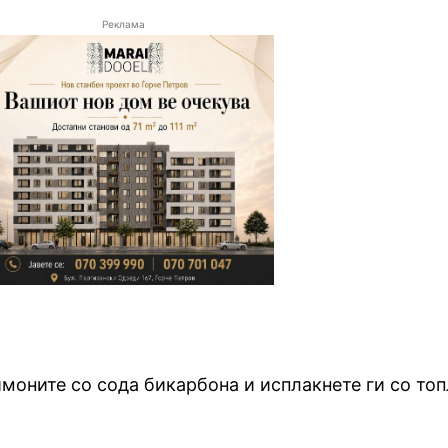
Реклама
:
моните со сода бикарбона и исплакнете ги со то