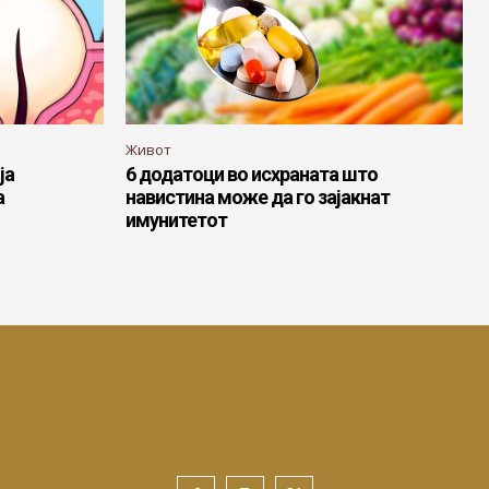
Живот
ја
6 додатоци во исхраната што
а
навистина може да го зајакнат
имунитетот