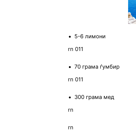
5-6 лимони
rn 011
70 грама ѓумбир
rn 011
300 грама мед
rn
rn