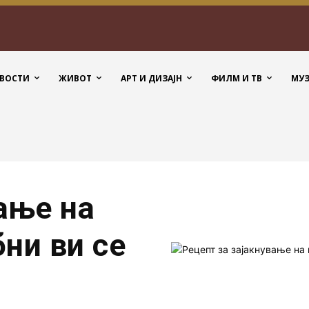
ВОСТИ
ЖИВОТ
АРТ И ДИЗАЈН
ФИЛМ И ТВ
МУ
ање на
ни ви се