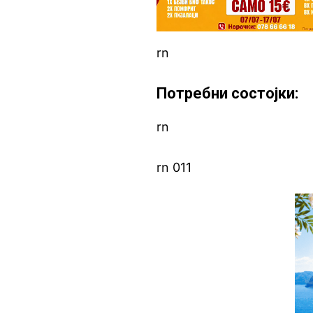
rn
Потребни состојки:
rn
rn 011