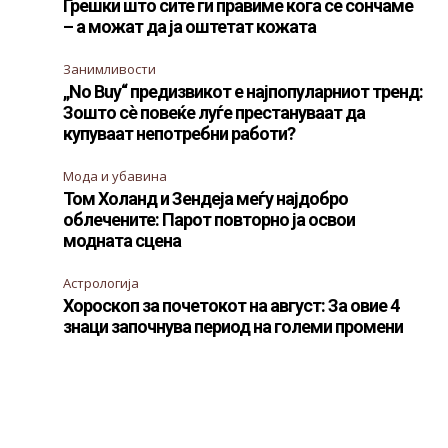
Грешки што сите ги правиме кога се сончаме
– а можат да ја оштетат кожата
Занимливости
„No Buy“ предизвикот е најпопуларниот тренд:
Зошто сè повеќе луѓе престануваат да
купуваат непотребни работи?
Мода и убавина
Том Холанд и Зендеја меѓу најдобро
облечените: Парот повторно ја освои
модната сцена
Астрологија
Хороскоп за почетокот на август: За овие 4
знаци започнува период на големи промени