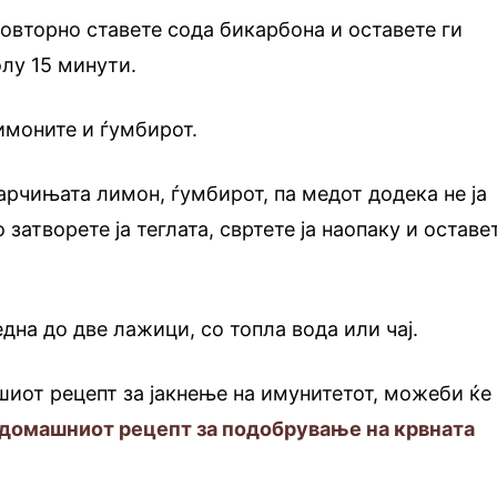
повторно ставете сода бикарбона и оставете ги
олу 15 минути.
имоните и ѓумбирот.
парчињата лимон, ѓумбирот, па медот додека не ја
 затворете ја теглата, свртете ја наопаку и оставе
дна до две лажици, со топла вода или чај.
шиот рецепт за јакнење на имунитетот, можеби ќе
домашниот рецепт за подобрување на крвната