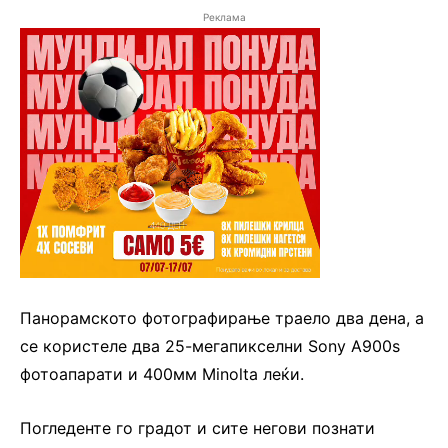
Реклама
Панорамското фотографирање траело два дена, а
се користеле два 25-мегапикселни Sony A900s
фотоапарати и 400мм Minolta леќи.
Погледенте го градот и сите негови познати