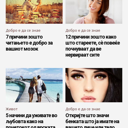
Добро е да се знае
Добро е да се знае
7 причини зошто
12 причини зошто како
читањето е добро за
што стареете, сè повеќе
вашиот мозок
почнуваат да ве
нервираат сите
Живот
Добро е да се знае
5 начини да уживате во
Откријте што значи
љубовта како на
бенката што ја имате на
почетокот од врската
вашето лице или тело