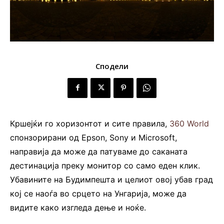
Сподели
Кршејќи го хоризонтот и сите правила,
360 World
спонзорирани од Epson, Sony и Microsoft,
направија да може да патуваме до саканата
дестинација преку монитор со само еден клик.
Убавините на Будимпешта и целиот овој убав град
кој се наоѓа во срцето на Унгарија, може да
видите како изгледа дење и ноќе.