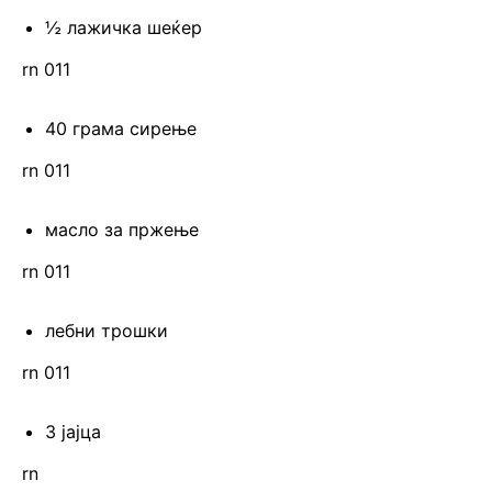
½ лажичка шеќер
rn 011
40 грама сирење
rn 011
масло за пржење
rn 011
лебни трошки
rn 011
3 јајца
rn