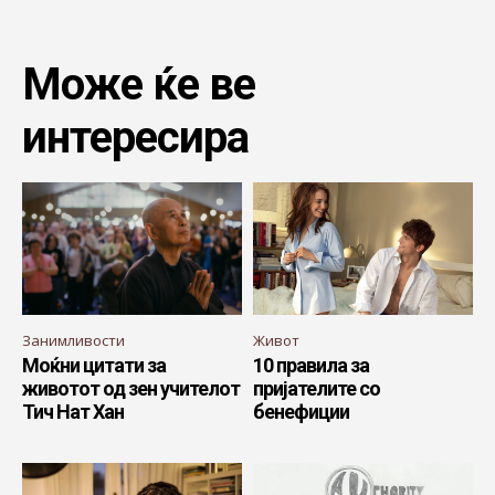
Може ќе ве
интересира
Занимливости
Живот
Моќни цитати за
10 правила за
животот од зен учителот
пријателите со
Тич Нат Хан
бенефиции