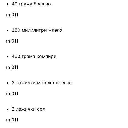
40 грама брашно
rn 011
250 милилитри млеко
rn 011
400 грама компири
rn 011
2 лажички морско оревче
rn 011
2 лажички сол
rn 011