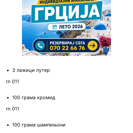
3 лажици путер
rn 011
100 грама кромид
rn 011
100 грама шампињони