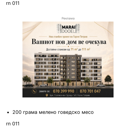
rn 011
Реклама
200 грама мелено говедско месо
rn 011