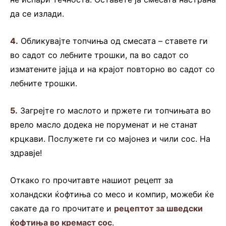
да се излади.
4.
Обликувајте топчиња од смесата – ставете ги
во садот со лебните трошки, па во садот со
изматените јајца и на крајот повторно во садот со
лебните трошки.
5.
Загрејте го маслото и пржете ги топчињата во
врело масло додека не поруменат и не станат
крцкави. Послужете ги со мајонез и чили сос. На
здравје!
Откако го прочитавте нашиот рецепт за
холандски ќофтиња со месо и компир, можеби ќе
сакате да го прочитате и
рецептот за шведски
ќофтиња во кремаст сос
.