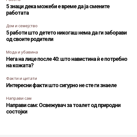
5 знаци дека можеби е време да ја смените
работата
Дом и семејство
5 работи што детето никогаш нема да ги заборави
од своите родители
Мода и убавина
Нега на лице после 40: што навистина ѝ е потребно
на кожата?
Факти и цитати
Интересни факти што сигурно не сте ги знаеле
Направи сам
Направи сам: Освежувач за тоалет од природни
состојки