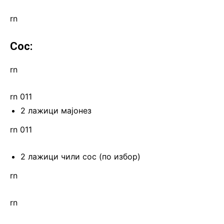
rn
Сос:
rn
rn 011
2 лажици мајонез
rn 011
2 лажици чили сос (по избор)
rn
rn