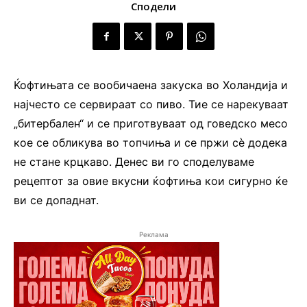
Сподели
Ќофтињата се вообичаена закуска во Холандија и
најчесто се сервираат со пиво. Тие се нарекуваат
„битербален“ и се приготвуваат од говедско месо
кое се обликува во топчиња и се пржи сè додека
не стане крцкаво. Денес ви го споделуваме
рецептот за овие вкусни ќофтиња кои сигурно ќе
ви се допаднат.
Реклама