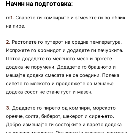
Начин на подготовка:
rn
1.
Сварете ги компирите и згмечете ги во облик
на пире.
2.
Растопете го путерот на средна температура.
Испржете го кромидот и додадете ги печурките.
Потоа додадете го меленото месо и пржете
додека не порумени. Додадете го брашното и
мешајте додека смесата не се соедини. Полека
сипете го млекото и продолжете со мешање
додека сосот не стане густ и мазен.
3.
Додадете го пирето од компири, морското
оревче, солта, биберот, шеќерот и сирењето.
Добро измешајте ги состојките и варете додека
не испари течноста. Оставете ја смесата настрана