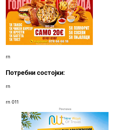
rn
Потребни состојки:
rn
rn 011
Реклама