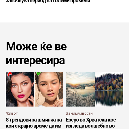
започнува период на големи промени
Може ќе ве
интересира
Живот
Занимливости
8 трендови за шминка на
Езеро во Хрватска кое
кои е крајно време да им
изгледа волшебно во