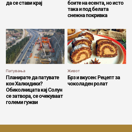
да се стави крај
боите на есента, но исто
така и под белата
снежна покривка
Патувања
Живот
Планирате да патувате
Брз и вкусен: Рецепт за
кон Халкидики?
чоколаден ролат
Обиколницата кај Солун
се затвора, се очекуваат
големи гужви