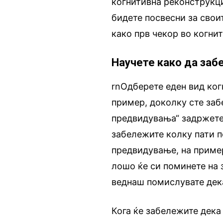
когнитивна реконструкци
бидете посвесни за свои
како прв чекор во когни
Научете како да заб
rnОдберете еден вид когн
пример, доколку сте заб
предвидувања“ задржете 
забележите колку пати п
предвидување, на пример
лошо ќе си поминете на 
веднаш помислувате дек
Кога ќе забележите дека