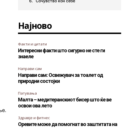
Сочувство кон себе
Најново
Факти и цитати
Интересни факти што сигурно не сте ги
знаеле
Направи сам
Направи сам: Освежувач за тоалет од
природни состојки
Патувања
Малта – медитеранскиот бисер што ќе ве
освои ова лето
ње.
Здравје и фитнес
Оревите може да помогнат во заштитата на