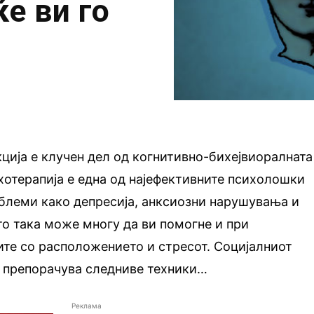
е ви го
ција е клучен дел од когнитивно-бихејвиоралната
ихотерапија е една од најефективните психолошки
блеми како депресија, анксиозни нарушувања и
то така може многу да ви помогне и при
те со расположението и стресот. Социјалниот
и препорачува следниве техники…
Реклама