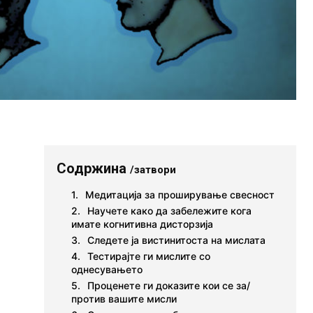
Содржина
/затвори
Медитација за проширување свесност
Научете како да забележите кога
имате когнитивна дисторзија
Следете ја вистинитоста на мислата
Тестирајте ги мислите со
однесувањето
Проценете ги доказите кои се за/
против вашите мисли