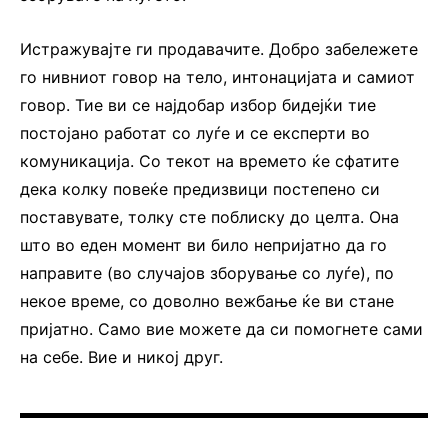
Истражувајте ги продавачите. Добро забележете
го нивниот говор на тело, интонацијата и самиот
говор. Тие ви се најдобар избор бидејќи тие
постојано работат со луѓе и се експерти во
комуникација. Со текот на времето ќе сфатите
дека колку повеќе предизвици постепено си
поставувате, толку сте поблиску до целта. Она
што во еден момент ви било непријатно да го
направите (во случајов зборување со луѓе), по
некое време, со доволно вежбање ќе ви стане
пријатно. Само вие можете да си помогнете сами
на себе. Вие и никој друг.