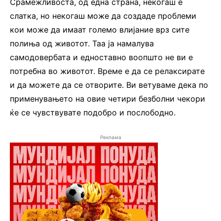
Срамежливоста, од една страна, некогаш е
слатка, но некогаш може да создаде проблеми
кои може да имаат големо влијание врз сите
полиња од животот. Таа ја намалува
самодовербата и едноставно воопшто не ви е
потребна во животот. Време е да се релаксирате
и да можете да се отворите. Ви ветуваме дека по
применувањето на овие четири безболни чекори
ќе се чувствувате подобро и послободно.
Реклама