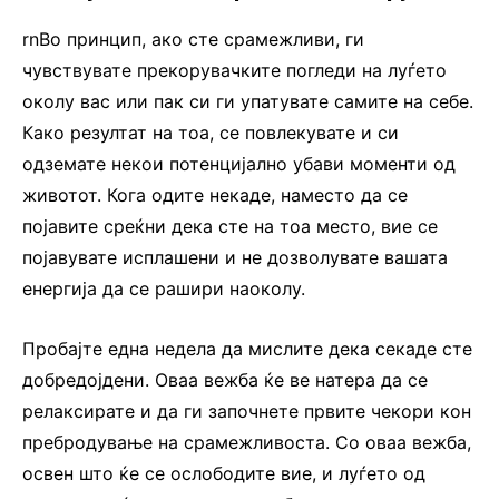
rnВо принцип, ако сте срамежливи, ги
чувствувате прекорувачките погледи на луѓето
околу вас или пак си ги упатувате самите на себе.
Како резултат на тоа, се повлекувате и си
одземате некои потенцијално убави моменти од
животот. Кога одите некаде, наместо да се
појавите среќни дека сте на тоа место, вие се
појавувате исплашени и не дозволувате вашата
енергија да се рашири наоколу.
Пробајте една недела да мислите дека секаде сте
добредојдени. Оваа вежба ќе ве натера да се
релаксирате и да ги започнете првите чекори кон
пребродување на срамежливоста. Со оваа вежба,
освен што ќе се ослободите вие, и луѓето од