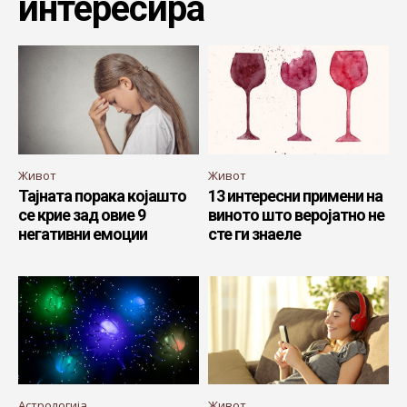
интересира
Живот
Живот
Тајната порака којашто
13 интересни примени на
се крие зад овие 9
виното што веројатно не
негативни емоции
сте ги знаеле
Астрологија
Живот