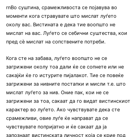
rnВо суштина, срамежливоста се појавува во
моменти кога стравувате што мислат луѓето
околу вас. Вистината е дека тие воопшто не
мислат на вас. Луѓето се себични суштества, кои
пред сѐ мислат на сопствените потреби.
Кога сте на забава, луѓето воопшто не се
загрижени околу тоа дали ќе се сопнете или не
сакајќи ќе го истурите пијалакот. Тие се повеќе
загрижени за нивните постапки и мисли т.е. што
мислат луѓето за нив. Оние пак, кои не се
загрижени за тоа, сакаат да го видат вистинскиот
карактер во луѓето. Ако чувствувате дека сте
срамежливи, овие луѓе ќе направат да се
чувствувате попријатно и ќе сакаат да ја
запознаат вистинската личност која се крие под