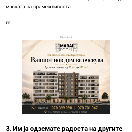
маската на срамежливоста.
rn
Реклама
3. Им ја одземате радоста на другите