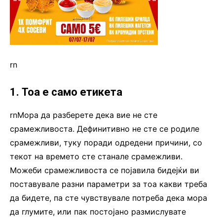
rn
1. Тоа е само етикета
rnМора да разберете дека вие не сте
срамежливоста. Дефинитивно не сте се родиле
срамежливи, туку поради одредени причини, со
текот на времето сте станале срамежливи.
Можеби срамежливоста се појавила бидејќи ви
поставувале разни параметри за тоа какви треба
да бидете, па сте чувствувале потреба дека мора
да глумите, или пак постојано размислувате