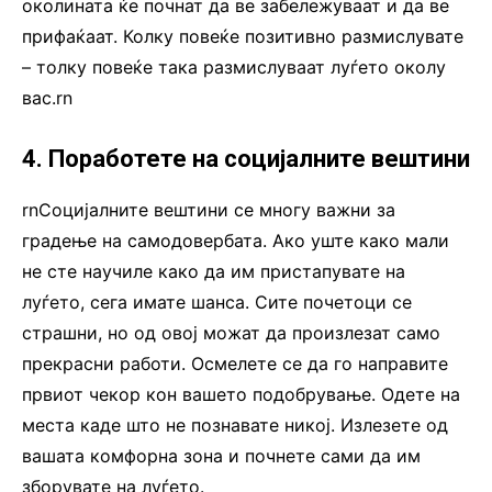
околината ќе почнат да ве забележуваат и да ве
прифаќаат. Колку повеќе позитивно размислувате
– толку повеќе така размислуваат луѓето околу
вас.rn
4. Поработете на социјалните вештини
rnСоцијалните вештини се многу важни за
градење на самодовербата. Ако уште како мали
не сте научиле како да им пристапувате на
луѓето, сега имате шанса. Сите почетоци се
страшни, но од овој можат да произлезат само
прекрасни работи. Осмелете се да го направите
првиот чекор кон вашето подобрување. Одете на
места каде што не познавате никој. Излезете од
вашата комфорна зона и почнете сами да им
зборувате на луѓето.