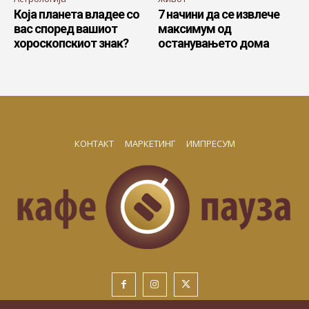
Која планета владее со
7 начини да се извлече
вас според вашиот
максимум од
хороскопскиот знак?
останувањето дома
КОНТАКТ
МАРКЕТИНГ
ИМПРЕСУМ