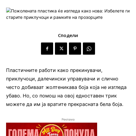
Сподели
Пластичните работи како прекинувачи,
приклучоци, далечински управувачи и слично
често добиваат жолтеникава боја која не изгледа
убаво. Но, со помош на овој едноставен трик
можете да им ја вратите прекрасната бела боја.
Реклама