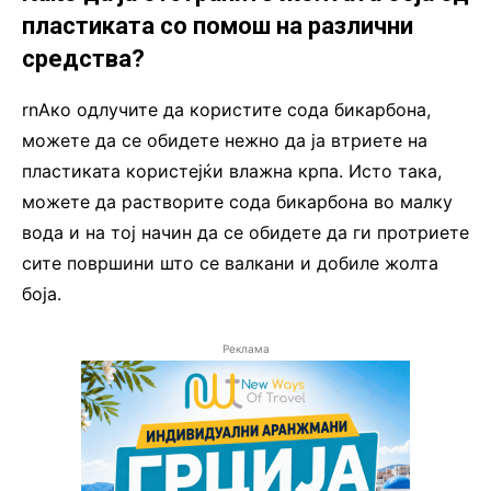
пластиката со помош на различни
средства?
rnАко одлучите да користите сода бикарбона,
можете да се обидете нежно да ја втриете на
пластиката користејќи влажна крпа. Исто така,
можете да растворите сода бикарбона во малку
вода и на тој начин да се обидете да ги протриете
сите површини што се валкани и добиле жолта
боја.
Реклама