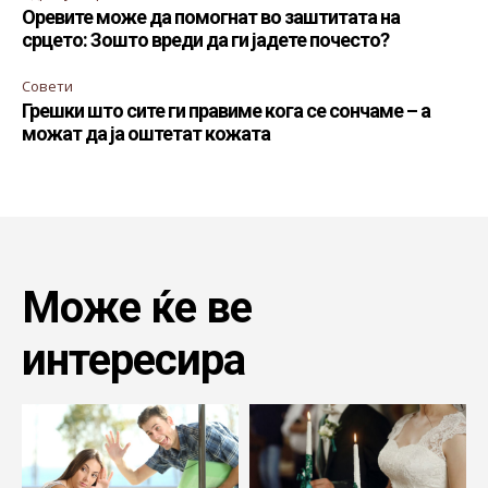
Оревите може да помогнат во заштитата на
срцето: Зошто вреди да ги јадете почесто?
Совети
Грешки што сите ги правиме кога се сончаме – а
можат да ја оштетат кожата
Може ќе ве
интересира