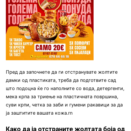
Пред да започнете да ги отстранувате жолтите
дамки од пластиката, треба да подготвите сад
што подоцна ќе го наполните со вода, детергенти,
мека крпа за триење на пластичната површина,
суви крпи, четка за заби и гумени ракавици за да
ја заштитите вашата кожа.rn
Како да ја отстраните жолтата боја од