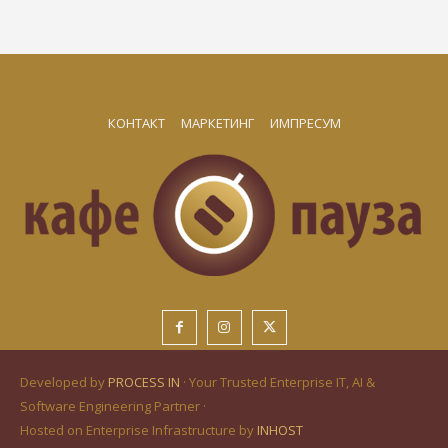
КОНТАКТ
МАРКЕТИНГ
ИМПРЕСУМ
Developed by
PROCESS IN
· Your Trusted Enterprise IT, AI &
Software Engineering Partner ·
Hosted on Enterprise Infrastructure by
INHOST