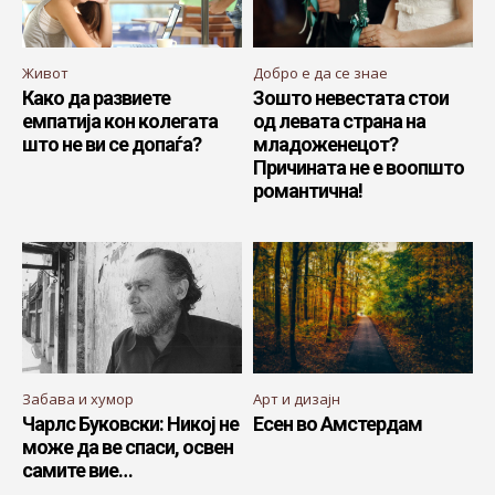
Живот
Добро е да се знае
Како да развиете
Зошто невестата стои
емпатија кон колегата
од левата страна на
што не ви се допаѓа?
младоженецот?
Причината не е воопшто
романтична!
Забава и хумор
Арт и дизајн
Чарлс Буковски: Никој не
Есен во Амстердам
може да ве спаси, освен
самите вие…