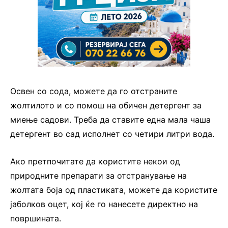
Освен со сода, можете да го отстраните
жолтилото и со помош на обичен детергент за
миење садови. Треба да ставите една мала чаша
детергент во сад исполнет со четири литри вода.
Ако претпочитате да користите некои од
природните препарати за отстранување на
жолтата боја од пластиката, можете да користите
јаболков оцет, кој ќе го нанесете директно на
површината.