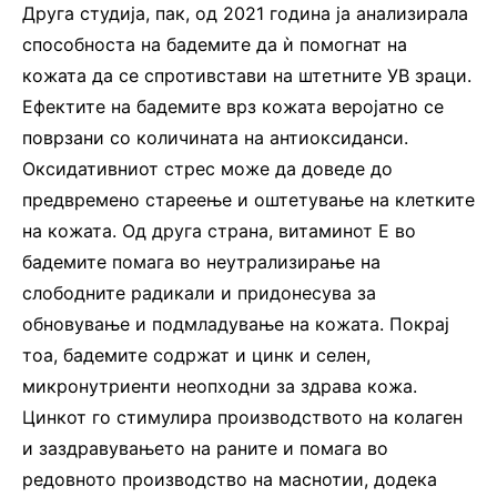
Друга студија, пак, од 2021 година ја анализирала
способноста на бадемите да ѝ помогнат на
кожата да се спротивстави на штетните УВ зраци.
Ефектите на бадемите врз кожата веројатно се
поврзани со количината на антиоксиданси.
Оксидативниот стрес може да доведе до
предвремено стареење и оштетување на клетките
на кожата. Од друга страна, витаминот Е во
бадемите помага во неутрализирање на
слободните радикали и придонесува за
обновување и подмладување на кожата. Покрај
тоа, бадемите содржат и цинк и селен,
микронутриенти неопходни за здрава кожа.
Цинкот го стимулира производството на колаген
и заздравувањето на раните и помага во
редовното производство на маснотии, додека