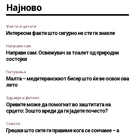
Најново
Факти и цитати
Интересни факти што сигурно не сте ги знаеле
Направи сам
Направи сам: Освежувач за тоалет од природни
состојки
Патувања
Малта – медитеранскиот бисер што ќе ве освои ова
лето
Здравје и фитнес
Оревите може да помогнат во заштитата на
срцето: Зошто вреди да ги јадете почесто?
Совети
Грешки што сите ги правиме кога се сончаме – а