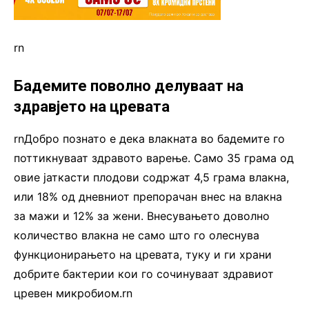
rn
Бадемите поволно делуваат на
здравјето на цревата
rnДобро познато е дека влакната во бадемите го
поттикнуваат здравото варење. Само 35 грама од
овие јаткасти плодови содржат 4,5 грама влакна,
или 18% од дневниот препорачан внес на влакна
за мажи и 12% за жени. Внесувањето доволно
количество влакна не само што го олеснува
функционирањето на цревата, туку и ги храни
добрите бактерии кои го сочинуваат здравиот
цревен микробиом.rn