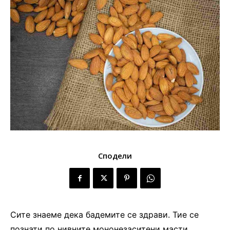
Сподели
Сите знаеме дека бадемите се здрави. Тие се
познати по нивните мононезаситени масти,