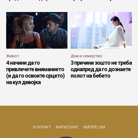
Живот
Дом и семејство
4 начини да го
3 причини зошто не треба
привлечете вниманието
однапред да го дознаете
(и да го освоите срцето)
полот на бебето
на кул девојка
КОНТАКТ
МАРКЕТИНГ
ИМПРЕСУМ