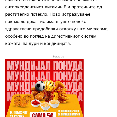
антиоксидантниот витамин Е и протеините од
растително потекло. Ново истражување
покажало дека тие имаат уште повеќе
здравствени придобивки отколку што мислевме,
особено во поглед на дигестивниот систем,
кожата, па дури и кондицијата.
Реклама