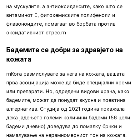
на мускулите, а антиоксидансите, како што се
витаминот Е, фитохемиските полифеноли и
флавоноидите, помагаат во борбата против
оксидативниот стрес.rn
Бадемите се добри за здравјето на
кожата
rnКога размислувате за нега на кожата, вашата
прва асоцијација може да биде специјални креми
или препарати. Но, одредени видови храна, како
бадемите, можат да понудат вкусна и поевтина
алтернатива. Студија од 2021 година покажала
дека јадењето големи количини бадеми (56 цели
бадеми дневно) доведува до помалку брчки и
намалување на нерамномерниот тон на кожата.