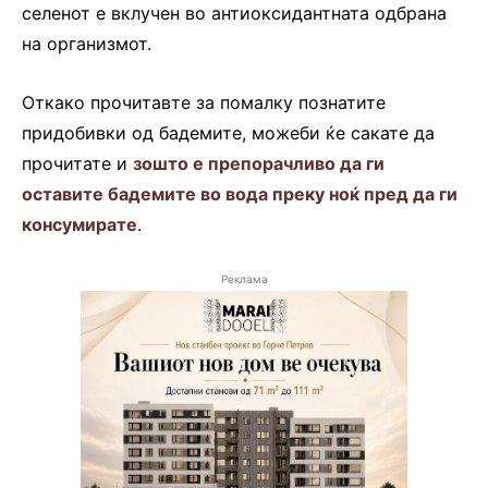
селенот е вклучен во антиоксидантната одбрана
на организмот.
Откако прочитавте за помалку познатите
придобивки од бадемите, можеби ќе сакате да
прочитате и
зошто е препорачливо да ги
оставите бадемите во вода преку ноќ пред да ги
консумирате
.
Реклама