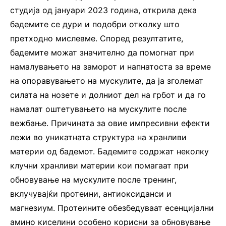
студија од јануари 2023 година, открила дека
бадемите се дури и подобри отколку што
претходно мислевме. Според резултатите,
бадемите можат значително да помогнат при
намалувањето на заморот и напнатоста за време
на опоравувањето на мускулите, да ја зголемат
силата на нозете и долниот дел на грбот и да го
намалат оштетувањето на мускулите после
вежбање. Причината за овие импресивни ефекти
лежи во уникатната структура на хранливи
материи од бадемот. Бадемите содржат неколку
клучни хранливи материи кои помагаат при
обновување на мускулите после тренинг,
вклучувајќи протеини, антиоксиданси и
магнезиум. Протеините обезбедуваат есенцијални
амино киселини особено корисни за обновување