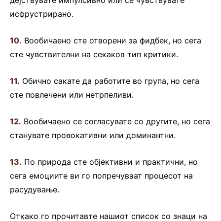
дејствувате импулсивно или се чувствувате
исфрустрирано.
10.
Вообичаено сте отворени за фидбек, но сега
сте чувствителни на секаков тип критики.
11.
Обично сакате да работите во група, но сега
сте повлечени или нетрпеливи.
12.
Вообичаено се согласувате со другите, но сега
станувате провокативни или доминантни.
13.
По природа сте објективни и практични, но
сега емоциите ви го попречуваат процесот на
расудување.
Откако го прочитавте нашиот список со знаци на