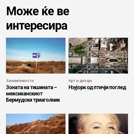
Може ќе ве
интересира
Занимливости
Арт и дизајн
Зоната на тишината –
Њујорк од птичји поглед
мексиканскиот
Бермудски триаголник