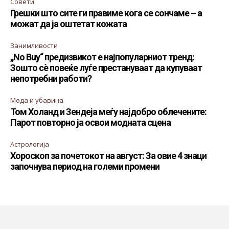
Совети
Грешки што сите ги правиме кога се сончаме – а
можат да ја оштетат кожата
Занимливости
„No Buy“ предизвикот е најпопуларниот тренд:
Зошто сè повеќе луѓе престануваат да купуваат
непотребни работи?
Мода и убавина
Том Холанд и Зендеја меѓу најдобро облечените:
Парот повторно ја освои модната сцена
Астрологија
Хороскоп за почетокот на август: За овие 4 знаци
започнува период на големи промени