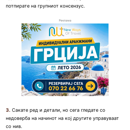
потпирате на групниот консензус.
Реклама
3.
Сакате ред и детали, но сега гледате со
недоверба на начинот на кој другите управуваат
со нив.