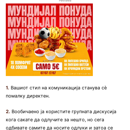
Реклама
1.
Вашиот стил на комуникација станува сè
помалку директен.
2.
Вообичаено ја користите групната дискусија
кога сакате да одлучите за нешто, но сега
одбивате самите да носите одлуки и затоа се