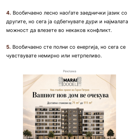
4.
Вообичаено лесно наоѓате заеднички јазик со
другите, но сега ја одбегнувате дури и најмалата
можност да влезете во некаков конфликт.
5.
Вообичаено сте полни со енергија, но сега се
чувствувате немирно или нетрпеливо.
Реклама