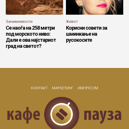
Занимливости
Живот
Се наоѓа на 258 метри
Корисни совети за
под морското ниво:
шминкање на
Дали е ова најстариот
русокосите
град на светот?
КОНТАКТ
МАРКЕТИНГ
ИМПРЕСУМ